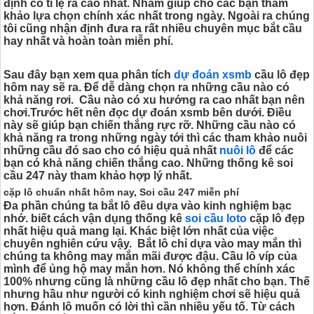
định có tỉ lệ ra cao nhất. Nhằm giúp cho các bạn tham
khảo lựa chọn chính xác nhất trong ngày. Ngoài ra chúng
tôi cũng nhận định đưa ra rất nhiều chuyên mục bắt cầu
hay nhất và hoàn toàn miễn phí.
Sau đây bạn xem qua phân tích
dự đoán xsmb
cầu lô đẹp
hôm nay sẽ ra. Để dễ dàng chọn ra những cầu nào có
khả năng rơi. Cầu nào có xu hướng ra cao nhất bạn nên
chơi.Trước hết nên đọc dự đoán xsmb bên dưới. Điều
này sẽ giúp bạn chiến thắng rực rỡ. Những cầu nào có
khả năng ra trong những ngày tới thì các tham khảo nuôi
những cầu đó sao cho có hiệu quả nhất
nuôi lô
để các
bạn có khả năng chiến thắng cao. Những thống kê soi
cầu 247 này tham khảo hợp lý nhất.
cặp lô chuẩn nhất hôm nay, Soi cầu 247 miễn phí
Đa phần chúng ta bắt lô đều dựa vào kinh nghiệm bạc
nhớ. biết cách vận dụng thống kê
soi cầu loto
cặp lô đẹp
nhất hiệu quả mang lại. Khác biệt lớn nhất của việc
chuyên nghiên cứu vậy. Bắt lô chỉ dựa vào may mắn thì
chúng ta không may mắn mãi được đậu. Cầu lô víp của
mình để ủng hộ may mắn hơn. Nó không thể chính xác
100% nhưng cũng là những cầu lô đẹp nhất cho bạn. Thế
nhưng hầu như người có kinh nghiệm chơi sẽ hiệu quả
hơn. Đánh lô muốn có lời thì cần nhiều yếu tố. Từ cách