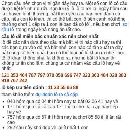
Chọn cầu nên chọn vị trí gần đây hay ra. Một số con lô có cầu
được liệt kê như dưới. Bạn lưu ý là lô ra rơi lại ngày hôm sau
là chuyện bình thường. bắt theo yêu cầu bạn nên đánh cả
cặp. nếu con lô khan, thì có thể bắt con lô bên cạnh nó.thông
thường chơi 1 cặp ra 1 con là bạn đã có lời. nếu bạn chơi
soi
cầu lô
trong ngày khả năng ăn rất cao.
cầu lô đề miền bắc chuẩn xác nên chơi nhất
lô đề các nân dựa theo cầu mà bắt. vị trí nào cầu hay ra thì
các bạn dựa vào đó mà bắt nhé. con nào có tần xuất ra dày
bắt cũng rất hiệu quả. bạn có thể loại bỏ lô khan ra nhé. thực
tế lô khan không phải la không ra. nhưng bắt lô khan thì
không tự tin cho lắm. chúng ta cứ nhắm vào cầu lô hay về
nhất.
121 353 464 787 797 070 050 696 747 323 363 484 020 383
919 767 242
lô kép ưu tiên đánh :
11 33 55 66 88
tham khảo thêm
dự đoán lô ra cả cặp
040 hôm qua có 04 thì hôm nay ta bắt 02 06 41 hay về
171 hôm qua có cả cặp 171 thì ta chơi lại cặp này tiếp
hay về
757 hôm qua có 57 thì hôm nay ta chơi 85 58 tỉ lệ ăn rất
cao
292 cầu này khá đẹp về lại ít nhất 1 con