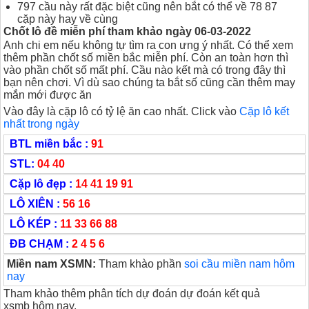
797 cầu này rất đặc biệt cũng nên bắt có thể về 78 87
cặp này hay về cùng
Chốt lô đề miễn phí tham khảo ngày 06-03-2022
Anh chi em nếu không tự tìm ra con ưng ý nhất. Có thể xem
thêm phần chốt số miền bắc miễn phí. Còn an toàn hơn thì
vào phần chốt số mất phí. Cầu nào kết mà có trong đây thì
bạn nên chơi. Vì dù sao chúng ta bắt số cũng cần thêm may
mắn mới được ăn
Vào đây là cặp lô có tỷ lệ ăn cao nhất. Click vào
Cặp lô kết
nhất trong ngày
BTL miền bắc :
91
STL:
04 40
Cặp lô đẹp :
14 41 19 91
LÔ XIÊN :
56 16
LÔ KÉP :
11 33 66 88
ĐB CHẠM :
2 4 5 6
Miền nam XSMN:
Tham khào phần
soi cầu miền nam hôm
nay
Tham khảo thêm phân tích dự đoán dự đoán kết quả
xsmb hôm nay.