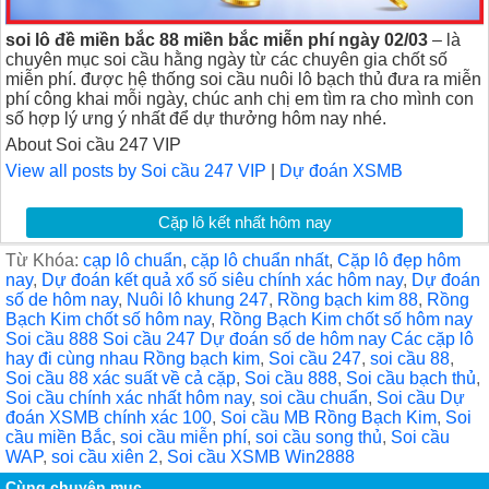
soi lô đề miền bắc 88 miền bắc miễn phí ngày 02/03
– là
chuyên mục soi cầu hằng ngày từ các chuyên gia chốt số
miễn phí. được hệ thống soi cầu nuôi lô bạch thủ đưa ra miễn
phí công khai mỗi ngày, chúc anh chị em tìm ra cho mình con
số hợp lý ưng ý nhất để dự thưởng hôm nay nhé.
About Soi cầu 247 VIP
View all posts by Soi cầu 247 VIP
|
Dự đoán XSMB
Cặp lô kết nhất hôm nay
Từ Khóa:
cạp lô chuẩn
,
cặp lô chuẩn nhất
,
Cặp lô đẹp hôm
nay
,
Dự đoán kết quả xổ số siêu chính xác hôm nay
,
Dự đoán
số de hôm nay
,
Nuôi lô khung 247
,
Rồng bạch kim 88
,
Rồng
Bạch Kim chốt số hôm nay
,
Rồng Bạch Kim chốt số hôm nay
Soi cầu 888 Soi cầu 247 Dự đoán số de hôm nay Các cặp lô
hay đi cùng nhau Rồng bạch kim
,
Soi cầu 247
,
soi cầu 88
,
Soi cầu 88 xác suất về cả cặp
,
Soi cầu 888
,
Soi cầu bạch thủ
,
Soi cầu chính xác nhất hôm nay
,
soi cầu chuẩn
,
Soi cầu Dự
đoán XSMB chính xác 100
,
Soi cầu MB Rồng Bạch Kim
,
Soi
cầu miền Bắc
,
soi cầu miễn phí
,
soi cầu song thủ
,
Soi cầu
WAP
,
soi cầu xiên 2
,
Soi cầu XSMB Win2888
Cùng chuyên mục