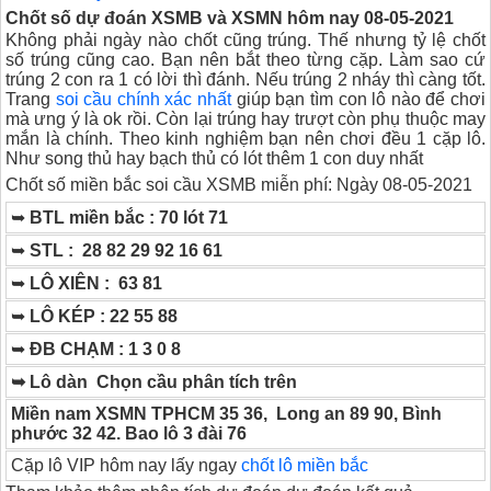
Chốt số dự đoán XSMB và XSMN hôm nay 08-05-2021
Không phải ngày nào chốt cũng trúng. Thế nhưng tỷ lệ chốt
số trúng cũng cao. Bạn nên bắt theo từng cặp. Làm sao cứ
trúng 2 con ra 1 có lời thì đánh. Nếu trúng 2 nháy thì càng tốt.
Trang
soi cầu chính xác nhất
giúp bạn tìm con lô nào để chơi
mà ưng ý là ok rồi. Còn lại trúng hay trượt còn phụ thuộc may
mắn là chính. Theo kinh nghiệm bạn nên chơi đều 1 cặp lô.
Như song thủ hay bạch thủ có lót thêm 1 con duy nhất
Chốt số miền bắc soi cầu XSMB miễn phí: Ngày 08-05-2021
➥
BTL miền bắc : 70 lót 71
➥
STL : 28 82 29 92 16 61
➥
LÔ XIÊN : 63 81
➥
LÔ KÉP : 22 55 88
➥
ĐB CHẠM : 1 3 0 8
➥ Lô dàn Chọn cầu phân tích trên
Miền nam XSMN TPHCM 35 36, Long an 89 90, Bình
phước 32 42. Bao lô 3 đài 76
Cặp lô VIP hôm nay lấy ngay
chốt lô miền bắc