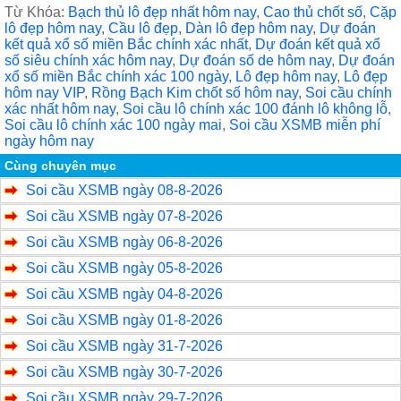
Từ Khóa:
Bạch thủ lô đẹp nhất hôm nay
,
Cao thủ chốt số
,
Cặp
lô đẹp hôm nay
,
Cầu lô đẹp
,
Dàn lô đẹp hôm nay
,
Dự đoán
kết quả xổ số miền Bắc chính xác nhất
,
Dự đoán kết quả xổ
số siêu chính xác hôm nay
,
Dự đoán số de hôm nay
,
Dự đoán
xổ số miền Bắc chính xác 100 ngày
,
Lô đẹp hôm nay
,
Lô đẹp
hôm nay VIP
,
Rồng Bạch Kim chốt số hôm nay
,
Soi cầu chính
xác nhất hôm nay
,
Soi cầu lô chính xác 100 đánh lô không lỗ
,
Soi cầu lô chính xác 100 ngày mai
,
Soi cầu XSMB miễn phí
ngày hôm nay
Cùng chuyên mục
Soi cầu XSMB ngày 08-8-2026
Soi cầu XSMB ngày 07-8-2026
Soi cầu XSMB ngày 06-8-2026
Soi cầu XSMB ngày 05-8-2026
Soi cầu XSMB ngày 04-8-2026
Soi cầu XSMB ngày 01-8-2026
Soi cầu XSMB ngày 31-7-2026
Soi cầu XSMB ngày 30-7-2026
Soi cầu XSMB ngày 29-7-2026