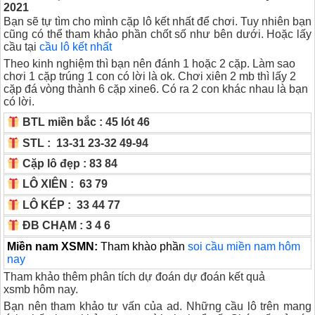
2021
Bạn sẽ tự tìm cho mình cặp lô kết nhất để chơi. Tuy nhiên bạn
cũng có thể tham khảo phần chốt số như bên dưới. Hoặc lấy
cầu tại
cầu lô kết nhất
Theo kinh nghiệm thì bạn nên đánh 1 hoặc 2 cặp. Làm sao
chơi 1 cặp trúng 1 con có lời là ok. Chơi xiên 2 mb thì lấy 2
cặp đá vòng thành 6 cặp xine6. Có ra 2 con khác nhau là bạn
có lời.
BTL miền bắc : 45 lót 46
STL : 13-31 23-32 49-94
Cặp lô đẹp : 83 84
LÔ XIÊN : 63 79
LÔ KÉP : 33 44 77
ĐB CHẠM : 3 4 6
Miền nam XSMN:
Tham khào phần
soi cầu miền nam hôm
nay
Tham khảo thêm phân tích dự đoán dự đoán kết quả
xsmb hôm nay.
Bạn nên tham khảo tư vấn của ad. Những cầu lô trên mang