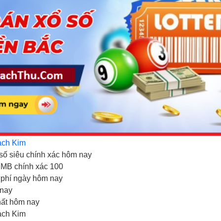
ạch Kim
số siêu chính xác hôm nay
MB chính xác 100
phí ngày hôm nay
 nay
hất hôm nay
ạch Kim