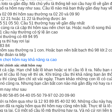
 loto ra gần đây. Mà chủ yếu là thống kê soi cầu hay lô về gần 
số ra hôm nay như sau. Cầu lô nào mà bạn thấy gần đay hay về
a 02 09 thì hôm sau thường ra 02 20 và 09 90
h 12 21 hoặc 11 22 là thường được ăn
15 51 05 50. Cầu 51 thường hay về gần đây nhất
 cùng ra cả cặp thì hôm sau nên chơi lại. Hoặc nuôi lô song th
31 cầu này thường có tỷ lệ ăn cao
hì thường có 49 94 95
ra thì hay rơi lại
 83 84
 hôm sau thường ra 1 con. Hoặc bạn nên bắt bạch thủ 98 lót 2 c
dự đoán ra tiếp
n chơi hôm nay khả năng ra cao
phí chính xác nhất hôm nay
 cả cặp. Hạn chế bắt lô khan hoặc vị trí cầu lô ít ra. Nếu bạn
ị trí cầu lô hay về thì ok. Khi trúng cầu thì khả năng bạn ăn th
ầu thì cùng lắm chỉ xịt vài ngày. Tham khảo những con lô có c
nó cũng ra. Nhưng bạn cần bắt con nào mà gần đây nó hay ra 
ôm nay như sau
8-80 58-85 04-40 05-50 79-97 02-20 09-90
i ra hôm qua như là 12 93 89 85 40 02 90. Những cầu này hay 
n đã ra ngày hôm qua thì hôm nay cũng nên bắt. Thực tế là lô 
g ra lại.
Có một số cầu lô mb thường hay ra. Và nó cứ rơi liên t