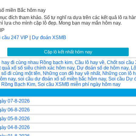
 số miền Bắc hôm nay
ục đích tham khảo. Số tự nghĩ ra dựa trên các kết quả lô ra h
hì lựa cho mình cặp lô đẹp. Mong bạn may mắn hôm nay.
IP
i cầu 247 VIP
|
Dự đoán XSMB
Cặp lô kết nhất hôm nay
ô hay đi cùng nhau Rồng bạch kim
,
Cầu lô hay về
,
Chốt soi cầ
 quả xổ số siêu chính xác hôm nay
,
Dự đoán số de hôm nay
,
Lô
số đi cùng một tên
,
Những con đề hay về nhất
,
Những con lô h
hôm nay
,
soi cầu dự đoán xổ số miền bắc hôm nay
,
Soi cầu Dự 
B Rồng Bạch Kim
,
Soi cầu XSMB miễn phí ngày hôm nay
gày 07-8-2026
gày 06-8-2026
gày 05-8-2026
gày 04-8-2026