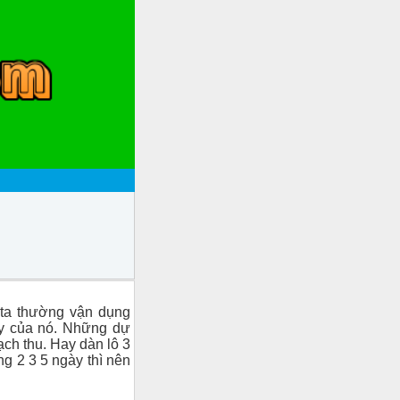
 ta thường vận dụng
ay của nó. Những dự
ch thu. Hay dàn lô 3
g 2 3 5 ngày thì nên