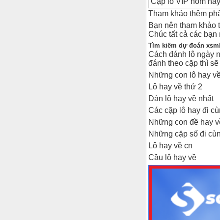
Cặp lô VIP hôm nay
Tham khảo thêm phâ
Bạn nên tham khảo t
Chúc tất cả các bạ
Tìm kiếm dự đoán xsm
Cách đánh lô ngày n
đánh theo cặp thì sẽ
Những con lô hay về
Lô hay về thứ 2
Dàn lô hay về nhất
Các cặp lô hay đi 
Những con đề hay v
Những cặp số đi cùn
Lô hay về cn
Cầu lô hay về