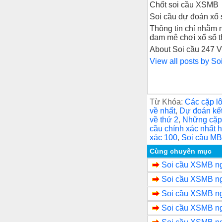
Chốt soi cầu XSMB
Soi cầu dự đoán xổ
Thông tin chỉ nhằm m
đam mê chơi xổ số t
About Soi cầu 247 V
View all posts by So
Từ Khóa:
Các cặp l
về nhất
,
Dự đoán kết
về thứ 2
,
Những cặp 
cầu chính xác nhất 
xác 100
,
Soi cầu M
Cùng chuyên mục
Soi cầu XSMB n
Soi cầu XSMB n
Soi cầu XSMB n
Soi cầu XSMB n