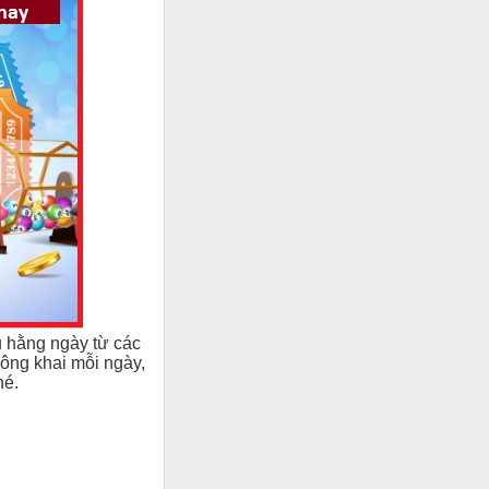
u hằng ngày từ các
công khai mỗi ngày,
hé.