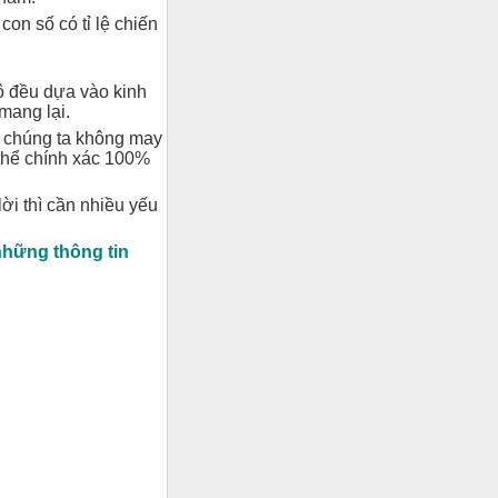
on số có tỉ lệ chiến
ô đều dựa vào kinh
mang lại.
ì chúng ta không may
thể chính xác 100%
i thì cần nhiều yếu
những thông tin