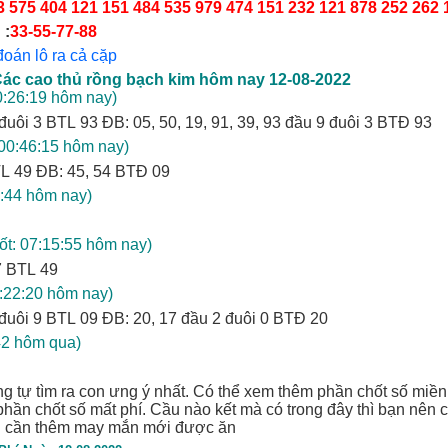
3 575 404 121 151 484 535 979 474 151 232 121 878 252 262
h
:
33-55-77-88
đoán lô ra cả cặp
ác cao thủ rồng bạch kim hôm nay 12
-08
-2022
0:26:19 hôm nay)
đuôi
3
BTL
93
ĐB:
05, 50, 19, 91, 39, 93
đầu
9
đuôi
3
BTĐ
93
00:46:15 hôm nay)
L
49
ĐB:
45, 54
BTĐ
09
5:44 hôm nay)
ốt: 07:15:55 hôm nay)
7
BTL
49
:22:20 hôm nay)
đuôi
9
BTL
09
ĐB:
20, 17
đầu
2
đuôi
0
BTĐ
20
42 hôm qua)
g tự tìm ra con ưng ý nhất. Có thể xem thêm phần chốt số miền
phần chốt số mất phí. Cầu nào kết mà có trong đây thì bạn nên c
ng cần thêm may mắn mới được ăn