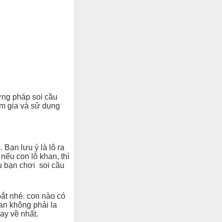
ơng pháp soi cầu
am gia và sử dụng
 Bạn lưu ý là lô ra
nếu con lô khan, thì
ếu bạn chơi soi cầu
bắt nhé. con nào có
han không phải la
ay về nhất.