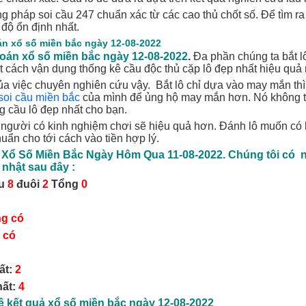
pháp soi cầu 247 chuẩn xác từ các cao thủ chốt số. Để tìm ra c
độ ổn định nhất.
án xổ số miền bắc ngày 12-08-2022
đoán xổ số miền bắc ngày 12-08-2022
.
Đa phần chúng ta bắt l
 cách vận dụng thống kê cầu độc thủ cặp lô đẹp nhất hiệu quả 
của việc chuyên nghiên cứu vậy. Bắt lô chỉ dựa vào may mắn th
soi cầu miền bắc
của mình để ủng hộ may mắn hơn. Nó không 
 cầu lô đẹp nhất cho bạn.
gười có kinh nghiệm chơi sẽ hiệu quả hơn. Đánh lô muốn có lờ
huẩn cho tới cách vào tiền hợp lý.
 Xổ Số Miền Bắc Ngày Hôm Qua 11-08-2022. Chúng tôi có 
nhật sau đây :
ầu
8
đuôi
2
Tổng
0
g có
 có
ất:
2
hất:
4
 kết quả xổ số miền bắc ngày 12
-08
-2022