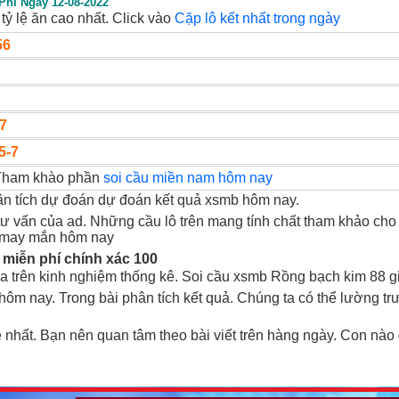
Phí Ngày 12
-08
-2022
 tỷ lệ ăn cao nhất. Click vào
Cặp lô kết nhất trong ngày
56
7
5-7
Tham khào phần
soi cầu miền nam hôm nay
n tích dự đoán dự đoán kết quả xsmb hôm nay.
ư vấn của ad. Những cầu lô trên mang tính chất tham khảo cho
n may mắn hôm nay
 miễn phí chính xác 100
ựa trên kinh nghiệm thống kê. Soi cầu xsmb Rồng bạch kim 88 g
hôm nay. Trong bài phân tích kết quả. Chúng ta có thể lường tr
nhất. Bạn nên quan tâm theo bài viết trên hàng ngày. Con nào 