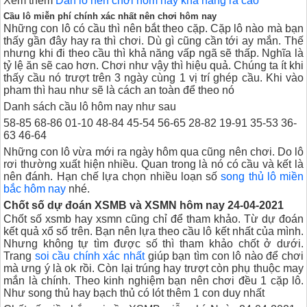
Xem thêm
Dàn lô nên chơi hôm nay khả năng ra cao
Cầu lô miễn phí chính xác nhất nên chơi hôm nay
Những con lô có cầu thì nên bắt theo cặp. Cặp lô nào mà bạn
thấy gần đây hay ra thì chơi. Dù gì cũng cần tới ay mắn. Thế
nhưng khi đi theo cầu thì khả năng vấp ngã sẽ thấp. Nghĩa là
tỷ lệ ăn sẽ cao hơn. Chơi như vậy thì hiệu quả. Chúng ta ít khi
thấy cầu nó trượt trên 3 ngày cùng 1 vị trí ghép cầu. Khi vào
pham thì hau như sẽ là cách an toàn để theo nó
Danh sách cầu lô hôm nay như sau
58-85 68-86 01-10 48-84 45-54 56-65 28-82 19-91 35-53 36-
63 46-64
Những con lô vừa mới ra ngày hôm qua cũng nên chơi. Do lô
rơi thường xuất hiện nhiều. Quan trong là nó có cầu và kết là
nên đánh. Hạn chế lựa chọn nhiều loạn số
song thủ lô miền
bắc hôm nay
nhé.
Chốt số dự đoán XSMB và XSMN hôm nay 24-04-2021
Chốt số xsmb hay xsmn cũng chỉ để tham khảo. Từ dự đoán
kết quả xổ số trên. Bạn nên lựa theo cầu lô kết nhất của mình.
Nhưng không tự tìm được số thì tham khảo chốt ở dưới.
Trang
soi cầu chính xác nhất
giúp bạn tìm con lô nào để chơi
mà ưng ý là ok rồi. Còn lại trúng hay trượt còn phụ thuộc may
mắn là chính. Theo kinh nghiệm bạn nên chơi đều 1 cặp lô.
Như song thủ hay bạch thủ có lót thêm 1 con duy nhất