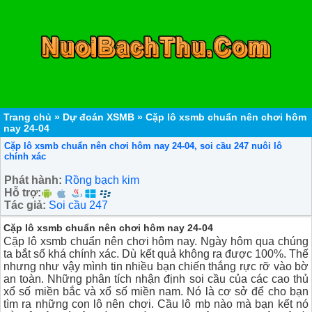
Trang chủ
»
Dự đoán XSMB
»
Cặp lô xsmb chuẩn nên chơi hôm
nay 24-04
Cặp lô xsmb chuẩn nên chơi hôm nay 24-04, soi cầu 247 nuôi lô
chính xác
Phát hành:
Rồng bạch kim
Hỗ trợ:
Tác giả:
Soi cầu 247
Cặp lô xsmb chuẩn nên chơi hôm nay 24-04
Cặp lô xsmb chuẩn nên chơi hôm nay. Ngày hôm qua chúng
ta bắt số khá chính xác. Dù kết quả không ra được 100%. Thế
nhưng như vậy mình tin nhiều bạn chiến thắng rực rỡ vào bờ
an toàn. Những phân tích nhận định soi cầu của các cao thủ
xổ số miền bắc và xổ số miền nam. Nó là cơ sở để cho bạn
tìm ra những con lô nên chơi. Cầu lô mb nào mà bạn kết nó