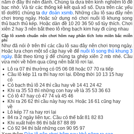
nằm ở đây thì nên đánh. Chúng ta dựa trên kinh nghiệm lô đề
bạc nhớ. Và từ các thống kê kết quả xổ số. Dựa trên các yếu
tố do891 chúng ta
dự đoán xsmb
. Những cầu lô sau đây nên
chơi trong ngày. Hoặc sử dụng nó chơi nuôi lô khung song
thủ bạch thủ kép. Hoặc dàn đề 10 20 36 50 số tùy thích. Chơi
xiên 2 hay 3 nên bắt theo lô rồng bạch kim hay đi cùng nhau
Cặp lô xsmb chuẩn nên chơi hôm nay phân tích loto miền bắc miễn
phí
Như đã nói ở trên thì các cầu lô sau đây nên chơi trong ngày.
Hoặc lựa chọn một số cặp hay về để
nuôi lô song thủ khung 3
ngày
. Bắt theo từng ý để chúng ta ghép xiên 2 mb nhé. Cầu
vừa mới về hôm qua cũng nên bắt lô rơi lại.
Lô ra 07 thì thường có 05 06 08 hoặc 07 70 ra tiếp
Cầu lô kép 11 ra thì hay rơi lại. Đồng thời 10 13 15 hay
có
Có bạch thủ lô 24 thì cầu hay về 14 41 24 42
Khi ra 35 53 thì những con hay về là 35 53 36 63
Có lô 47 hay có 47 74 và 45 46
Khi ra 26 62 thì cầu này hay roi. Hoặc 16 61 cũng hay
về
Lô kép 77 ra hay rơi lại
84 ra 2 ngày liên tục. Cầu có thể bắt 81 82 83
Khi xuất hiện 86 thì bắt 87 88 89
Có 92 94 thì bắt những con 90 95 97