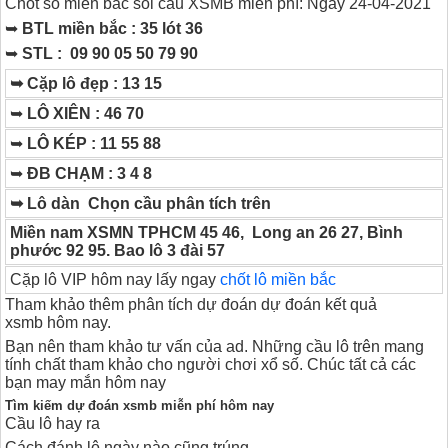
Chốt số miền bắc soi cầu XSMB miễn phí: Ngày 24-04-2021
➥
BTL miền bắc : 35 lót 36
➥
STL : 09 90 05 50 79 90
➥ Cặp lô đẹp : 13 15
➥
LÔ XIÊN : 46 70
➥
LÔ KÉP : 11 55 88
➥
ĐB CHẠM : 3 4 8
➥ Lô dàn Chọn cầu phân tích trên
Miền nam XSMN TPHCM 45 46, Long an 26 27, Bình
phước 92 95. Bao lô 3 đài 57
Cặp lô VIP hôm nay lấy ngay
chốt lô miền bắc
Tham khảo thêm phân tích dự đoán dự đoán kết quả
xsmb hôm nay.
Bạn nên tham khảo tư vấn của ad. Những cầu lô trên mang
tính chất tham khảo cho người chơi xổ số. Chúc tất cả các
bạn may mắn hôm nay
Tìm kiếm dự đoán xsmb miễn phí hôm nay
Cầu lô hay ra
Cách đánh lô ngày nào cũng trúng