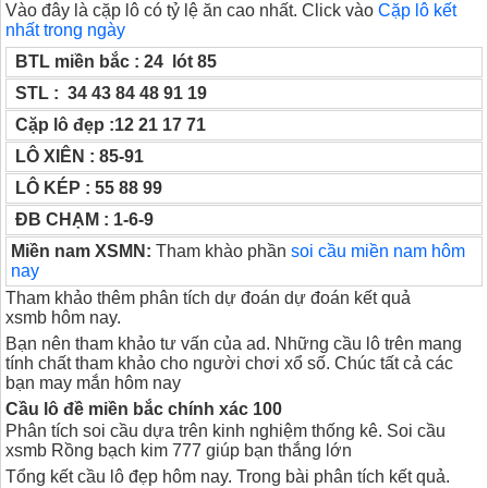
Vào đây là cặp lô có tỷ lệ ăn cao nhất. Click vào
Cặp lô kết
nhất trong ngày
BTL miền bắc : 24 lót 85
STL : 34 43 84 48 91 19
Cặp lô đẹp :12 21 17 71
LÔ XIÊN : 85-91
LÔ KÉP : 55 88 99
ĐB CHẠM : 1-6-9
Miền nam XSMN:
Tham khào phần
soi cầu miền nam hôm
nay
Tham khảo thêm phân tích dự đoán dự đoán kết quả
xsmb hôm nay.
Bạn nên tham khảo tư vấn của ad. Những cầu lô trên mang
tính chất tham khảo cho người chơi xổ số. Chúc tất cả các
bạn may mắn hôm nay
Cầu lô đề miền bắc chính xác 100
Phân tích soi cầu dựa trên kinh nghiệm thống kê. Soi cầu
xsmb Rồng bạch kim 777 giúp bạn thắng lớn
Tổng kết cầu lô đẹp hôm nay. Trong bài phân tích kết quả.