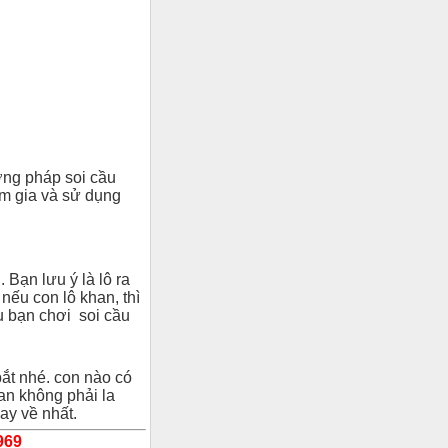
ơng pháp soi cầu
am gia và sử dụng
 Bạn lưu ý là lô ra
nếu con lô khan, thì
ếu bạn chơi soi cầu
bắt nhé. con nào có
han không phải la
ay về nhất.
969