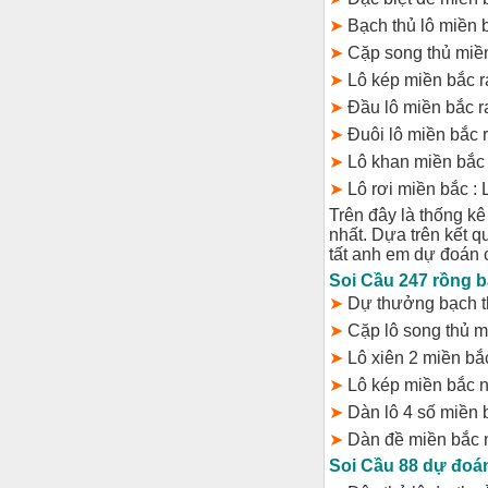
➤
Bạch thủ lô miền 
➤
Cặp song thủ miền
➤
Lô kép miền bắc r
➤
Đầu lô miền bắc r
➤
Đuôi lô miền bắc 
➤
Lô khan miền bắc 
➤
Lô rơi miền bắc :
Trên đây là thống kê
nhất. Dựa trên kết q
tất anh em dự đoán 
Soi Cầu 247 rồng 
➤
Dự thưởng bạch t
➤
Cặp lô song thủ m
➤
Lô xiên 2 miền bắ
➤
Lô kép miền bắc 
➤
Dàn lô 4 số miền 
➤
Dàn đề miền bắc 
Soi Cầu 88 dự đoá