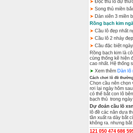
➤
Độc thủ lô dự thư
➤
Song thủ miền bắ
➤
Dàn xiên 3 miền 
Rồng bạch kim ngà
➤
Cầu lô đẹp nhất n
➤
Cầu lô 2 nháy đẹp
➤
Cầu đặc biệt ngày
Rồng bạch kim là cô
cùng thống kê hiện 
cao nhất. Hệ thống s
➤
Xem thêm
Dàn lô
Cách chơi lô đề thường
Chọn cầu nên chọn vị
rơi lại ngày hôm sau
có thể bắt con lô bê
bạch thủ trong ngày 
Dự đoán cầu lô xs
lô đề các nân dựa th
tần xuất ra dày bắt c
không ra. nhưng bắt 
121 050 474 686 59