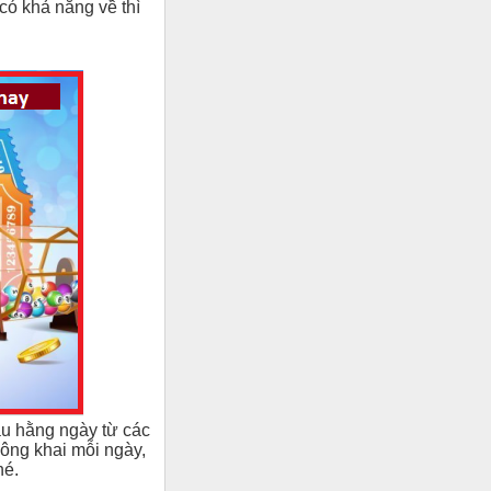
có khả năng về thì
ầu hằng ngày từ các
công khai mỗi ngày,
hé.