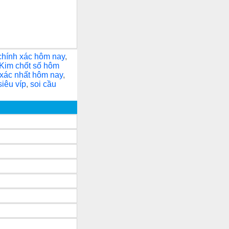
chính xác hôm nay
,
Kim chốt số hôm
 xác nhất hôm nay
,
siêu víp
,
soi cầu