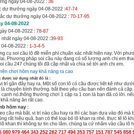
ởng ngày 04
-08
-2022 :
36
c dự thưởng ngày 04
-08
-2022 :
47-74
bắc dự thưởng ngày 04
-08
-2022 :
70-17-95
y 04
-08
-2022
gày 04
-08
-2022 :
78-87
 nhất ngày 04
-08
-2022 :
39-93
 04
-08
-2022 :
1-3-4-5
ng cụ soi cầu lô đề miễn phí chuẩn xác nhất hiện nay. Với phư
đại. Phương pháp soi cầu này đang có số lượng anh chị em th
oi cầu 247 chúng tôi đã cập nhật và chia sẻ tới anh chị em.
 nên chơi hôm nay khả năng ra cao
 được sử dụng nhất đó là :
 trí gần đây hay ra. Một số con lô có cầu được liệt kê như dưới.
 là chuyện bình thường. bắt theo yêu cầu bạn nên đánh cả cặp. 
n cạnh nó.thông thường chơi 1 cặp ra 1 con là bạn đã có lời. n
khả năng ăn rất cao.
mb hôm nay :
eo cầu mà bắt. vị trí nào cầu hay ra thì các bạn dựa vào đó mà 
ũng rất hiệu quả. bạn có thể loại bỏ lô khan ra nhé. thực tế lô k
lô khan thì không tự tin cho lắm. chúng ta cứ nhắm vào cầu lô h
5 080 979 464 343 252 262 717 494 353 757 151 787 545 858 