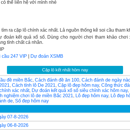
có thể liên hệ với mình nhé
 tìm ra cặp lô chính xác nhất. Lả nguồn thống kê soi cầu tham k
ự đoán kết quả xổ số. Dùng cho người chơi tham khảo chơi x
g tính chất cá nhân.
IP
i cầu 247 VIP
|
Dự đoán XSMB
Cặp lô kết nhất hôm nay
cầu đề miền Bắc
,
Cách đánh đề ăn 100
,
Cách đánh de ngày nào
 2021
,
Cách tính lô De 2021
,
Cặp lô đẹp hôm nay
,
Công thức đá
chính xác nhất
,
Dự đoán kết quả xổ số siêu chính xác hôm nay
,
h nghiệm chơi lô de miền Bắc 2021
,
Lô đẹp hôm nay
,
Lô đẹp h
ánh de
,
Số đẹp hôm nay
gày 07-8-2026
gày 06-8-2026