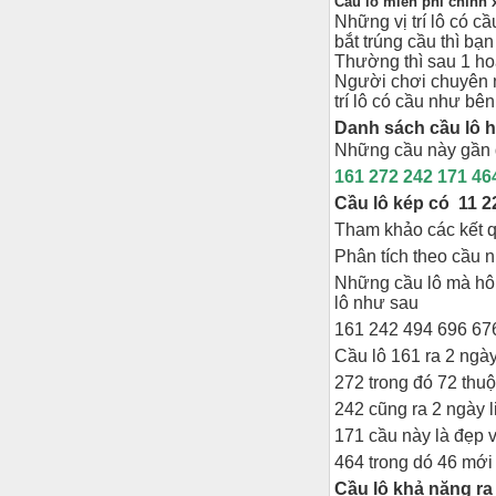
Cầu lô miễn phí chính 
Những vị trí lô có c
bắt trúng cầu thì bạn
Thường thì sau 1 hoặ
Người chơi chuyên ng
trí lô có cầu như bê
Danh sách cầu lô 
Những cầu này gần đa
161 272 242 171 46
Cầu lô kép có 11 2
Tham khảo các kết q
Phân tích theo cầu 
Những cầu lô mà hôm
lô như sau
161 242 494 696 67
Cầu lô 161 ra 2 ngày
272 trong đó 72 thuộ
242 cũng ra 2 ngày l
171 cầu này là đẹp 
464 trong dó 46 mới 
Cầu lô khả năng ra