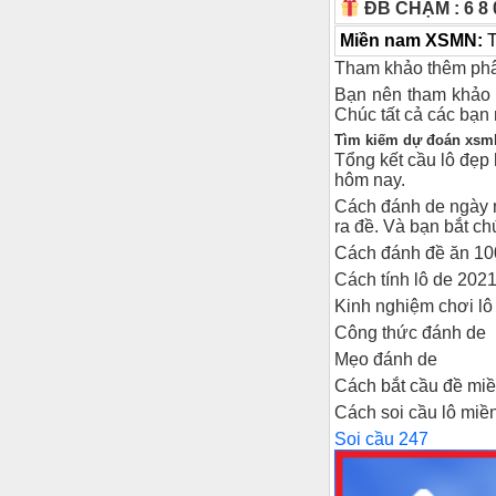
ĐB CHẠM : 6 8 
Miền nam XSMN:
Tham khảo thêm phâ
Bạn nên tham khảo t
Chúc tất cả các bạ
Tìm kiếm dự đoán xsm
Tổng kết cầu lô đẹp 
hôm nay.
Cách đánh de ngày n
ra đề. Và bạn bắt ch
Cách đánh đề ăn 10
Cách tính lô de 202
Kinh nghiệm chơi lô
Công thức đánh de
Mẹo đánh de
Cách bắt cầu đề mi
Cách soi cầu lô miề
Soi cầu 247