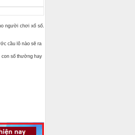
ho người chơi xổ số.
ước cầu lô nào sẽ ra
g con số thường hay