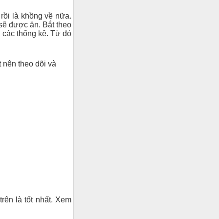
 rồi là khồng về nữa.
 sẽ được ăn. Bắt theo
 các thống kê. Từ đó
t nên theo dõi và
rên là tốt nhất. Xem