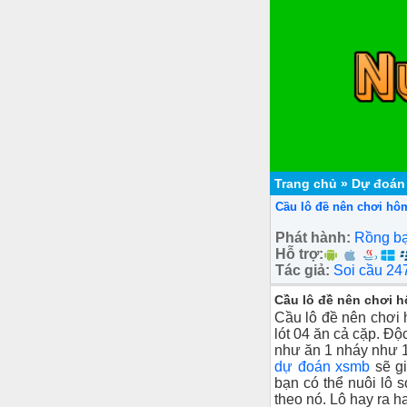
Trang chủ
»
Dự đoán
Cầu lô đề nên chơi hô
Phát hành:
Rồng bạ
Hỗ trợ:
Tác giả:
Soi cầu 24
Cầu lô đề nên chơi 
Cầu lô đề nên chơi 
lót 04 ăn cả cặp. Độ
như ăn 1 nháy như 14
dự đoán xsmb
sẽ gi
bạn có thể nuôi lô 
theo nó. Lô hay ra h