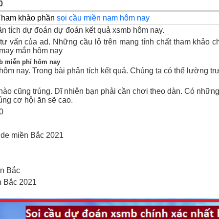
0
Tham khào phần
soi cầu miền nam hôm nay
n tích dự đoán dự đoán kết quả xsmb hôm nay.
ư vấn của ad. Những cầu lô trên mang tính chất tham khảo c
n may mắn hôm nay
b miễn phí hôm nay
hôm nay. Trong bài phân tích kết quả. Chúng ta có thể lường tr
ào cũng trúng. Dĩ nhiên bạn phải cần chơi theo dàn. Có nhữn
úng cơ hội ăn sẽ cao.
0
1
 de miền Bắc 2021
ền Bắc
n Bắc 2021