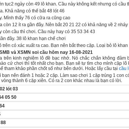
iên tục2 ngày còn 49 lô khan. Cầu này không kết nhưng có cầu t
ra. Khả năng có thể bắt 48 lót 46
ày. Mình thấy 76 có cữa ra cũng cao
 còn 12 ít ra gần đây. Nên bắt 20 21 22 có khả năng về 2 nháy
ày còn cầu thì chơi. Cầu này hay có 35 53 34 43
gần đây. 38 lô khan hạn chế chơi
 trên có xác xuất ra cao. Bạn nên bắt theo cặp. Loại bỏ lô khan
SMB và XSMN soi cầu hôm nay 16-08-2021
a trên kinh nghiệm lô đề bạc nhớ. Nó chắc chắn không đảm 
nào cứ chơi thì tốt nhất cho bạn. Bạn sẽ tự tìm cho mình cặp lô 
hể tham khảo phần chốt số như bên dưới. Hoặc lấy cầu tại
cầu l
 bạn nên đánh 1 hoặc 2 cặp. Làm sao chơi 1 cặp trúng 1 con có 
á vòng thành 6 cặp xiên. Có ra 2 con khác nhau là bạn có lời.
02 lót 03
64 05 50
 64
5
 88