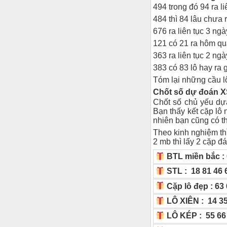
494 trong đó 94 ra l
484 thì 84 lâu chưa 
676 ra liên tục 3 ng
121 có 21 ra hôm qua
363 ra liên tục 2 ng
383 có 83 lô hay ra 
Tóm lại những cầu lô
Chốt số dự đoán X
Chốt số chủ yếu dự
Bạn thấy kết cặp lô 
nhiên bạn cũng có t
Theo kinh nghiệm thì
2 mb thì lấy 2 cặp đ
BTL miền bắc : 
STL : 18 81 46 
Cặp lô đẹp : 63
LÔ XIÊN : 14 3
LÔ KÉP : 55 66