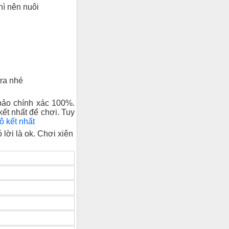
hì nên nuôi
 ra nhé
bảo chính xác 100%.
kết nhất để chơi. Tuy
ô kết nhất
lời là ok. Chơi xiên