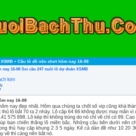
 XSMB
»
Cầu lô đề nên chơi hôm nay 16-08
m nay 16-08 Soi cầu 247 nuôi lô dự đoán XSMB
ch kim
7
hôm nay 16-08
hôm nay đẹp nhất. Hôm qua chúng ta chốt số vip cũng khá thà
c thủ lô bắt 70 ra 2 nháy. Lô cặp 64 66 không được may mắn vì 
1 575 898. Lô kép thì không trúng do nó chỉ về chỉ có 99. Cao 
úp bạn chiến thắng lô miền bắc. Những cầu bên dưới nên ch
song thủ hay cặp khung 2 3 5 ngày. Kể cả dàn đề như 10 20 36
ay về thì càng nên bắt nó.