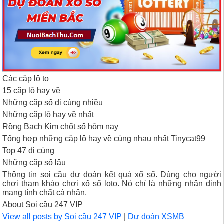
Các cặp lô to
15 cặp lô hay về
Những cặp số đi cùng nhiều
Những cặp lô hay về nhất
Rồng Bạch Kim chốt số hôm nay
Tổng hợp những cặp lô hay về cùng nhau nhất Tinycat99
Top 47 đi cùng
Những cặp số lâu
Thông tin soi cầu dự đoán kết quả xổ số. Dùng cho người
chơi tham khảo chơi xổ số loto. Nó chỉ là những nhận định
mang tính chất cá nhân.
About Soi cầu 247 VIP
View all posts by Soi cầu 247 VIP
|
Dự đoán XSMB