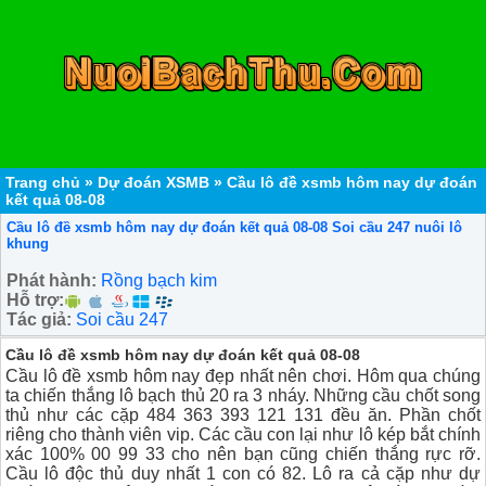
Trang chủ
»
Dự đoán XSMB
»
Cầu lô đề xsmb hôm nay dự đoán
kết quả 08-08
Cầu lô đề xsmb hôm nay dự đoán kết quả 08-08 Soi cầu 247 nuôi lô
khung
Phát hành:
Rồng bạch kim
Hỗ trợ:
Tác giả:
Soi cầu 247
Cầu lô đề xsmb hôm nay dự đoán kết quả 08-08
Cầu lô đề xsmb hôm nay đẹp nhất nên chơi. Hôm qua chúng
ta chiến thắng lô bạch thủ 20 ra 3 nháy. Những cầu chốt song
thủ như các cặp 484 363 393 121 131 đều ăn. Phần chốt
riêng cho thành viên vip. Các cầu con lại như lô kép bắt chính
xác 100% 00 99 33 cho nên bạn cũng chiến thắng rực rỡ.
Cầu lô độc thủ duy nhất 1 con có 82. Lô ra cả cặp như dự