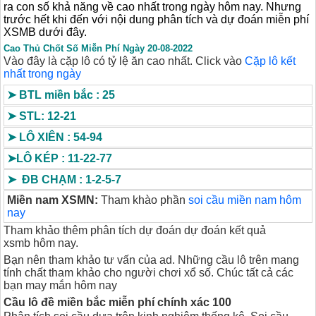
ra con số khả năng về cao nhất trong ngày hôm nay. Nhưng
trước hết khi đến với nội dung phân tích và dự đoán miễn phí
XSMB dưới đây.
Cao Thủ Chốt Số Miễn Phí Ngày 20
-08
-2022
Vào đây là cặp lô có tỷ lệ ăn cao nhất. Click vào
Cặp lô kết
nhất trong ngày
➤ BTL miền bắc : 25
➤ STL: 12-21
➤ LÔ XIÊN : 54-94
➤LÔ KÉP : 11-22-77
➤ ĐB CHẠM : 1-2-5-7
Miền nam XSMN:
Tham khào phần
soi cầu miền nam hôm
nay
Tham khảo thêm phân tích dự đoán dự đoán kết quả
xsmb hôm nay.
Bạn nên tham khảo tư vấn của ad. Những cầu lô trên mang
tính chất tham khảo cho người chơi xổ số. Chúc tất cả các
bạn may mắn hôm nay
Cầu lô đề miền bắc miễn phí chính xác 100