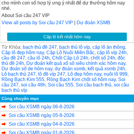
cho mình con số hợp lý ưng ý nhất để dự thưởng hôm nay
nhé.
About Soi cầu 247 VIP
View all posts by Soi cầu 247 VIP
|
Dự đoán XSMB
Cặp lô kết nhất hôm nay
Từ Khóa:
bạch thủ đề 247
,
bạch thủ lô víp
,
cặp lô ăn thông
,
Cặp lô đẹp hôm nay
,
Cặp Lô Nuôi Miền Bắc
,
cặp lô víp 24h
,
cầu đề 247
,
cầu lô 24h
,
Chốt Cặp Lô 24h
,
chốt số 24h
,
độc
thủ đề 24h
,
Dự đoán kết quả xổ số siêu chính xác hôm nay
,
Dự đoán số de hôm nay
,
dự đoán xsmb
,
kết quả xsmb 24h
,
Lô bạch thủ 247
,
lô đề víp 247
,
Lô đẹp hôm nay
,
nuôi lô 999
,
Rồng Bạch Kim 555
,
Rồng Bạch Kim chốt số hôm nay
,
Soi
cầu 247
,
soi cầu 48h
,
Soi cầu 555
,
Soi cầu bạch thủ
,
soi cầu
bạch thủ víp
Cùng chuyên mục
Soi cầu XSMB ngày 06-8-2026
Soi cầu XSMB ngày 05-8-2026
Soi cầu XSMB ngày 04-8-2026
Soi cầu XSMB ngày 01-8-2026