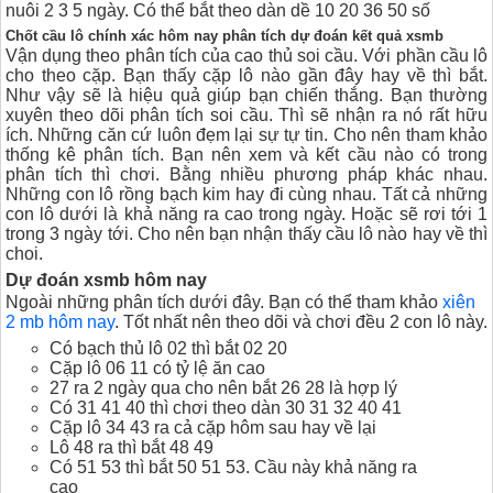
nuôi 2 3 5 ngày. Có thể bắt theo dàn dề 10 20 36 50 số
Chốt cầu lô chính xác hôm nay phân tích dự đoán kết quả xsmb
Vận dụng theo phân tích của cao thủ soi cầu. Với phần cầu lô
cho theo cặp. Bạn thấy cặp lô nào gần đây hay về thì bắt.
Như vậy sẽ là hiệu quả giúp bạn chiến thắng. Bạn thường
xuyên theo dõi phân tích soi cầu. Thì sẽ nhận ra nó rất hữu
ích. Những căn cứ luôn đẹm lại sự tự tin. Cho nên tham khảo
thống kê phân tích. Bạn nên xem và kết cầu nào có trong
phân tích thì chơi. Bằng nhiều phương pháp khác nhau.
Những con lô rồng bạch kim hay đi cùng nhau. Tất cả những
con lô dưới là khả năng ra cao trong ngày. Hoặc sẽ rơi tới 1
trong 3 ngày tới. Cho nên bạn nhận thấy cầu lô nào hay về thì
choi.
Dự đoán xsmb hôm nay
Ngoài những phân tích dưới đây. Bạn có thể tham khảo
xiên
2 mb hôm nay
. Tốt nhất nên theo dõi và chơi đều 2 con lô này.
Có bạch thủ lô 02 thì bắt 02 20
Cặp lô 06 11 có tỷ lệ ăn cao
27 ra 2 ngày qua cho nên bắt 26 28 là hợp lý
Có 31 41 40 thì chơi theo dàn 30 31 32 40 41
Cặp lô 34 43 ra cả cặp hôm sau hay về lại
Lô 48 ra thì bắt 48 49
Có 51 53 thì bắt 50 51 53. Cầu này khả năng ra
cao