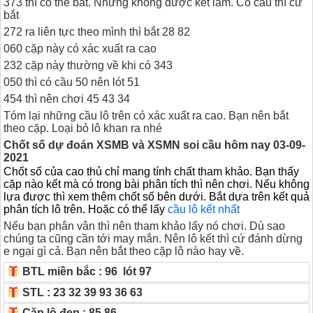
373 thì có thể bắt. Nhưng không được kết lắm. Có cầu thì cứ
bắt
272 ra liên tực theo mình thì bắt 28 82
060 cặp này có xác xuất ra cao
232 cặp này thường về khi có 343
050 thì có cầu 50 nên lót 51
454 thì nên chơi 45 43 34
Tóm lại những cầu lô trên có xác xuất ra cao. Bạn nên bắt
theo cặp. Loại bỏ lô khan ra nhé
Chốt số dự đoán XSMB và XSMN soi cầu hôm nay 03-09-
2021
Chốt số của cao thủ chỉ mang tính chất tham khảo. Bạn thấy
cặp nào kết mà có trong bài phân tích thì nên chơi. Nếu không
lựa được thì xem thêm chốt số bên dưới. Bắt dựa trên kết quả
phân tích lô trên. Hoặc có thể lấy
cầu lô kết nhất
Nếu bạn phân vân thì nên tham khảo lấy nó chơi. Dù sao
chúng ta cũng cần tới may mắn. Nên lô kết thì cứ đánh dừng
e ngại gì cả. Bạn nên bắt theo cặp lô nào hay về.
BTL miền bắc : 96 lót 97
STL : 23 32 39 93 36 63
Cặp lô đẹp : 85 86