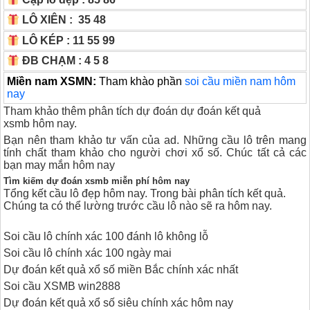
LÔ XIÊN : 35 48
LÔ KÉP : 11 55 99
ĐB CHẠM : 4 5 8
Miền nam XSMN:
Tham khào phần
soi cầu miền nam hôm
nay
Tham khảo thêm phân tích dự đoán dự đoán kết quả
xsmb hôm nay.
Bạn nên tham khảo tư vấn của ad. Những cầu lô trên mang
tính chất tham khảo cho người chơi xổ số. Chúc tất cả các
bạn may mắn hôm nay
Tìm kiếm dự đoán xsmb miễn phí hôm nay
Tổng kết cầu lô đẹp hôm nay. Trong bài phân tích kết quả.
Chúng ta có thể lường trước cầu lô nào sẽ ra hôm nay.
Soi cầu lô chính xác 100 đánh lô không lỗ
Soi cầu lô chính xác 100 ngày mai
Dự đoán kết quả xổ số miền Bắc chính xác nhất
Soi cầu XSMB win2888
Dự đoán kết quả xổ số siêu chính xác hôm nay