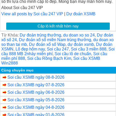
số thì lựa cho mình cặp lô đẹp. Mong bạn may mắn hôm nay.
About Soi cầu 247 VIP
View all posts by Soi cầu 247 VIP
|
Dự đoán XSMB
Cặp lô kết nhất hôm nay
Từ Khóa:
Dự đoán trúng thưởng
,
du doan xo so 24
,
Dự đoán
xổ số 24
,
Dự đoán xổ số miền Nam trúng thưởng
,
du doan xo
so than tai mb
,
Dự đoán xổ số Wap
,
dự đoán xsmb
,
Dự đoán
XSMN
,
Lô đẹp hôm nay
,
Soi cầu 247
,
Soi cầu 3 miền 888
,
Soi
cầu 888 MB 2nháy miễn phí
,
Soi cầu lô de chuẩn
,
Soi cầu
miễn phí 888
,
Soi cầu Rồng Bạch Kim
,
Soi cầu XSMB
Win2888
Cùng chuyên mục
Soi cầu XSMB ngày 08-8-2026
Soi cầu XSMB ngày 07-8-2026
Soi cầu XSMB ngày 06-8-2026
Soi cầu XSMB ngày 05-8-2026
Soi cầu XSMB ngày 04-8-2026
Soi cầu XSMB ngày 01-8-2026