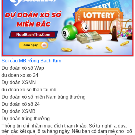
Soi cầu MB Rồng Bạch Kim
Dự đoán xổ số Wap
du doan xo so 24
Dự đoán XSMN
du doan xo so than tai mb
Dự đoán xổ số miền Nam trúng thưởng
Dự đoán xổ số 24
Dự đoán XSMB
Dự đoán trúng thưởng
Thông tin chỉ nhằm mục đích tham khảo. Số tự nghĩ ra dựa
trên các kết quả lô ra hàng ngày, Nếu bạn có đam mê chơi xổ