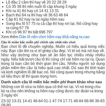
Lô đầu 2 câm thì hay về 20 22 28 29
Cò 35 36 thì nên nuôi lô cặp khung 3 ngày
Khi ra 41 thì hay có 14 41 13 31
Bạch thủ 64 ra thì hay về 36 63 46 64
Cặp 61 62 hay ra lại ngày hôm sau
Song thu lô 57 75 ra cả cặp thì hay rơi lại. Nó cũng hay
ra cùng 67 76
Khi có 96 97 thi bắt 696 797
Xem thêm
Dàn lô nên chơi hôm nay khả năng ra cao
Cầu lô miền bắc miễn phí chính xác nhất nên chơi
Bạn chơi lô đề chuyên nghiệp. Muốn có hiệu quả trong việc
này. Bạn cần tìm ra vị trí ghép cầu đẹp. Vị trí nó mà nó hay về.
Như vậy dường như bạn sẽ ăn liên tục nhiều nháy nhiều
ngày. Nếu bắt trượt cầu lô thì cũng chỉ vài hôm no lại ra. Quan
trọng là bạn cần bỏ thời gian tìm cầu. Nhiều người sử dụng
phần mềm tìm cầu là hiệu quả cao nhất. Dù sao thì tính toán
và kinh nghiệm lô đề bạc nó. Nó cũng quan trọng nhưng bằng
số liệu thực tế thì quan trọng hơn.
Danh sách cầu lô miền bắc miễn phí tham khảo như sau
Những con lô vừa ra hôm qua có thể rơi lại. Vì nó trong chu
kỳ ra cho nên không ra hôm nay cũng được dự đoán ra trong
3 ngày tới
23-32 13-31 14-41 46-64 01-1 47-74 17-71 48-84 68-86 36-63
08-80