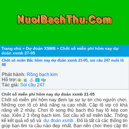
Trang chủ
»
Dự đoán XSMB
»
Chốt số miễn phí hôm nay dự
đoán xsmb 27-05
Chốt số miền Bắc hôm nay dự đoán xsmb 21-05, soi cầu 247 nuôi lô
88
Phát hành:
Rồng bạch kim
Hỗ trợ:
Tác giả:
Soi cầu 247
Chốt số miễn phí hôm nay dự đoán xsmb 21-05
Chốt số miễn phí hôm nay đem lại sự tự tin cho người chơi.
Những con lô có khả năng ra cao nhất. Cặp lô vip có khả
năng về 2 nháy. Chơi lô song thủ bạch thủ hay lô kép con
nào. Xiên 2 3 rồng bạch kim. Soi cầu xổ số miền bắc. Thống
kê kết quả xổ số và
dự đoán xsmb
. Đó là tất cả các thông tin
giúp bạn tìm ra cầu nào đẹp nhất. Bạn nên chơi theo cặp thì