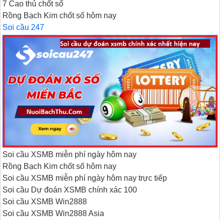
7 Cao thủ chốt số
Rồng Bạch Kim chốt số hôm nay
Soi cầu 247
Soi cầu XSMB miễn phí ngày hôm nay
Rồng Bạch Kim chốt số hôm nay
Soi cầu XSMB miễn phí ngày hôm nay trực tiếp
Soi cầu Dự đoán XSMB chính xác 100
Soi cầu XSMB Win2888
Soi cầu XSMB Win2888 Asia