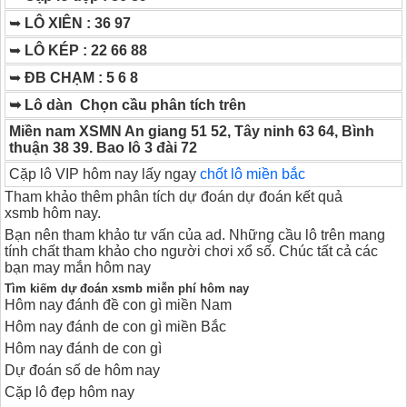
➥
LÔ XIÊN : 36 97
➥
LÔ KÉP : 22 66 88
➥
ĐB CHẠM : 5 6 8
➥ Lô dàn Chọn cầu phân tích trên
Miền nam XSMN An giang 51 52, Tây ninh 63 64, Bình
thuận 38 39. Bao lô 3 đài 72
Cặp lô VIP hôm nay lấy ngay
chốt lô miền bắc
Tham khảo thêm phân tích dự đoán dự đoán kết quả
xsmb hôm nay.
Bạn nên tham khảo tư vấn của ad. Những cầu lô trên mang
tính chất tham khảo cho người chơi xổ số. Chúc tất cả các
bạn may mắn hôm nay
Tìm kiếm dự đoán xsmb miễn phí hôm nay
Hôm nay đánh đề con gì miền Nam
Hôm nay đánh de con gì miền Bắc
Hôm nay đánh de con gì
Dự đoán số de hôm nay
Cặp lô đẹp hôm nay