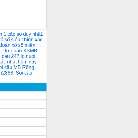
 1 cặp số duy nhất
,
ổ số siêu chính xác
đoán xổ số miền
,
Dự đoán XSMB
 cau 247 lo nuoi
xác nhất hôm nay
,
oi cầu MB Rồng
n2888
,
Soi cầu