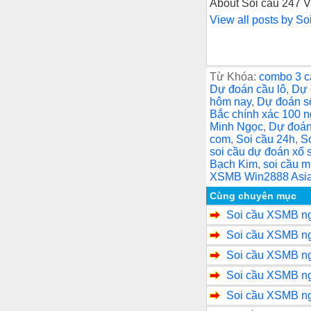
About Soi cầu 247 V
View all posts by So
Từ Khóa:
combo 3 c
Dự đoán cầu lô
,
Dự 
hôm nay
,
Dự đoán s
Bắc chính xác 100 n
Minh Ngọc
,
Dự đoá
com
,
Soi cầu 24h
,
S
soi cầu dự đoán xổ 
Bạch Kim
,
soi cầu m
XSMB Win2888 Asi
Cùng chuyên mục
Soi cầu XSMB n
Soi cầu XSMB n
Soi cầu XSMB n
Soi cầu XSMB n
Soi cầu XSMB n