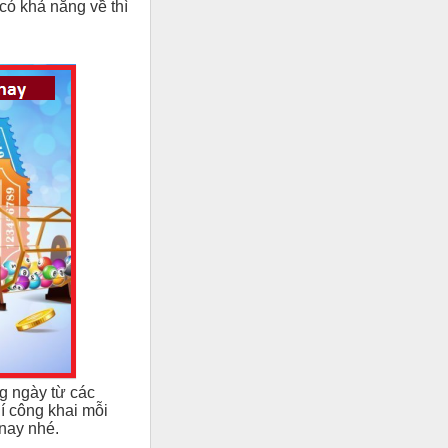
có khả năng về thì
g ngày từ các
í công khai mỗi
nay nhé.