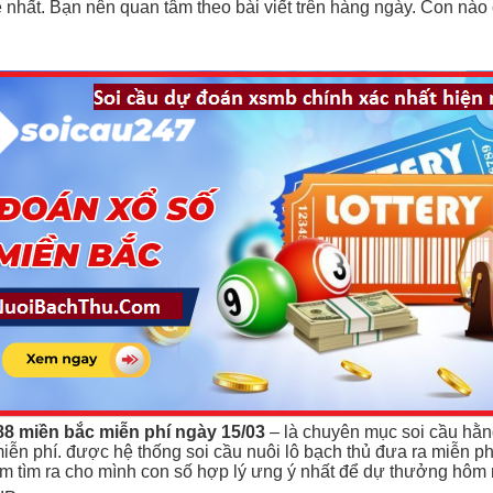
nhất. Bạn nên quan tâm theo bài viết trên hàng ngày. Con nào 
 88 miền bắc miễn phí ngày 15/03
– là chuyên mục soi cầu hằn
iễn phí. được hệ thống soi cầu nuôi lô bạch thủ đưa ra miễn ph
em tìm ra cho mình con số hợp lý ưng ý nhất để dự thưởng hôm 