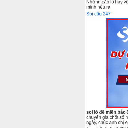
Những cặp lô hay về 
mình nêu ra
Soi cầu 247
soi lô đề miền bắc
chuyên gia chốt số m
ngày, chúc anh chị 