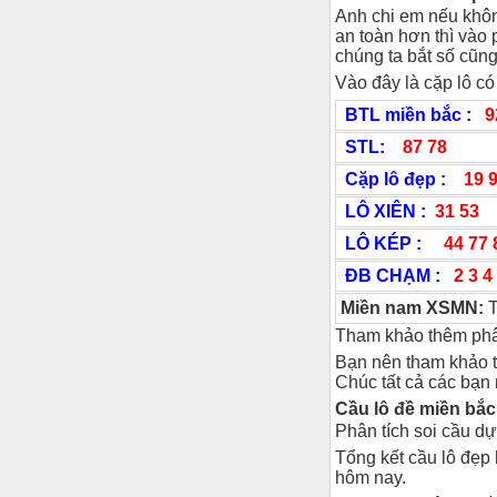
Anh chi em nếu khôn
an toàn hơn thì vào 
chúng ta bắt số cũ
Vào đây là cặp lô có
BTL miền bắc :
9
STL:
87 78
Cặp lô đẹp :
19 9
LÔ XIÊN :
31 53
LÔ KÉP :
44 77 
ĐB CHẠM :
2 3 4
Miền nam XSMN:
Tham khảo thêm phâ
Bạn nên tham khảo t
Chúc tất cả các bạ
Cầu lô đề miền bắc
Phân tích soi cầu d
Tổng kết cầu lô đẹp 
hôm nay.