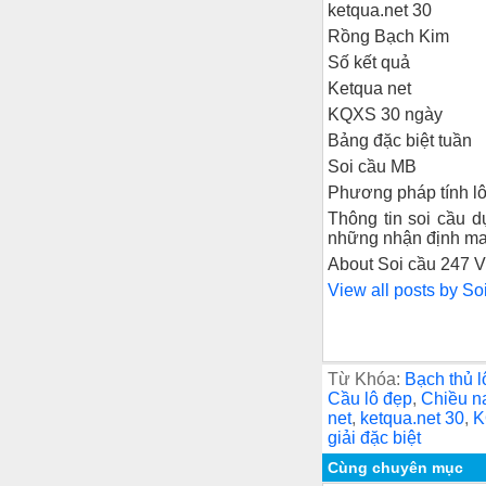
ketqua.net 30
Rồng Bạch Kim
Số kết quả
Ketqua net
KQXS 30 ngày
Bảng đặc biệt tuần
Soi cầu MB
Phương pháp tính l
Thông tin soi cầu d
những nhận định man
About Soi cầu 247 V
View all posts by So
Từ Khóa:
Bạch thủ l
Cầu lô đẹp
,
Chiều n
net
,
ketqua.net 30
,
K
giải đặc biệt
Cùng chuyên mục