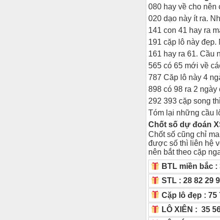
080 hay về cho nên c
020 dạo này ít ra. Nh
141 con 41 hay ra m
191 cặp lô này đẹp. 
161 hay ra 61. Cầu n
565 có 65 mới về cá
787 Căp lô này 4 ngà
898 có 98 ra 2 ngày 
292 393 cặp song thỉ
Tóm lại những cầu lô
Chốt số dự đoán X
Chốt số cũng chỉ ma
được số thì liên hệ 
nên bắt theo cặp nga
BTL miền bắc : 
STL : 28 82 29 9
Cặp lô đẹp : 75
LÔ XIÊN : 35 5