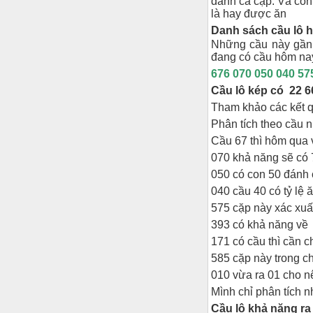
đánh cả cặp. Và con 
là hay được ăn
Danh sách cầu lô 
Những cầu này gần đ
đang có cầu hôm na
676 070 050 040 57
Cầu lô kép có 22 6
Tham khảo các kết q
Phân tích theo cầu 
Cầu 67 thì hôm qua v
070 khả năng sẽ có 
050 có con 50 đánh 
040 cầu 40 có tỷ lệ 
575 cặp này xác xuấ
393 có khả năng về
171 có cầu thì cần c
585 cặp này trong ch
010 vừa ra 01 cho n
Mình chỉ phân tích n
Cầu lô khả năng ra