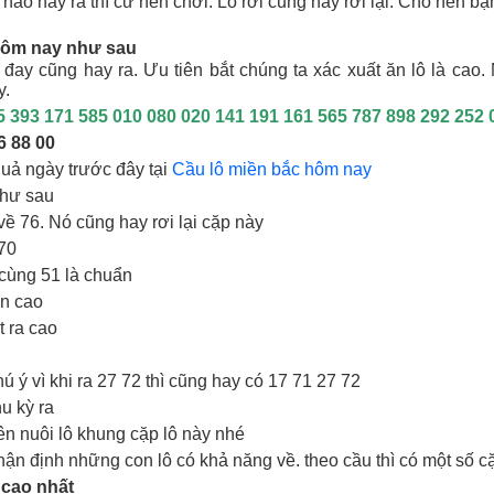
nào hay ra thì cứ nên chơi. Lô rơi cũng hay rơi lại. Cho nên bạ
hôm nay như sau
ay cũng hay ra. Ưu tiên bắt chúng ta xác xuất ăn lô là cao.
y.
5 393 171 585 010 080 020 141 191 161 565 787 898 292 252 
6 88 00
uả ngày trước đây tại
Cầu lô miền bắc hôm nay
như sau
ề 76. Nó cũng hay rơi lại cặp này
70
cùng 51 là chuẩn
ăn cao
t ra cao
hú ý vì khi ra 27 72 thì cũng hay có 17 71 27 72
u kỳ ra
ên nuôi lô khung cặp lô này nhé
hận định những con lô có khả năng về. theo cầu thì có một số c
 cao nhất