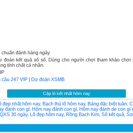
ô chuẩn đánh hàng ngày
ự đoán kết quả xổ số. Dùng cho người chơi tham khảo chơi x
g tính chất cá nhân.
IP
i cầu 247 VIP
|
Dự đoán XSMB
Cặp lô kết nhất hôm nay
ô đẹp nhất hôm nay
,
Bạch thủ lô hôm nay
,
Bảng đặc biệt tuần
,
C
ay đánh con gì
,
Hôm nay đánh con gì
,
Hôm nay đánh de con gì
QXS 30 ngày
,
Lô đẹp hôm nay
,
Rồng Bạch Kim
,
Số kết quả
,
So