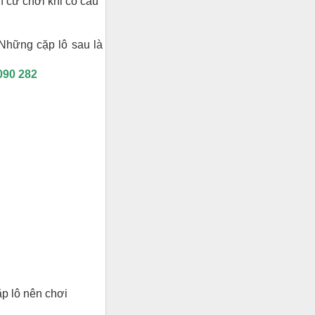
n cứ chơi khi có cầu
 Những cặp lô sau là
090 282
ặp lô nên chơi