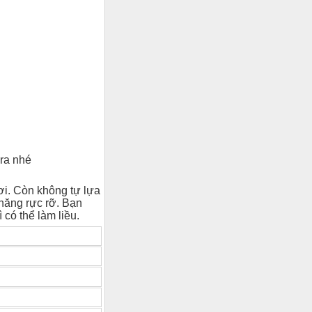
 ra nhé
ơi. Còn không tự lựa
thăng rực rỡ. Bạn
 có thể làm liều.