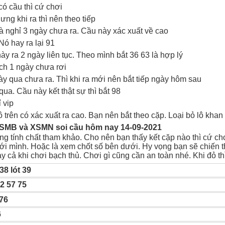
ó cầu thì cứ chơi
ưng khi ra thì nên theo tiếp
à nghỉ 3 ngày chưa ra. Cầu này xác xuất về cao
Nó hay ra lại 91
ày ra 2 ngày liên tục. Theo mình bắt 36 63 là hợp lý
ch 1 ngày chưa rơi
y qua chưa ra. Thì khi ra mới nên bắt tiếp ngày hôm sau
qua. Cầu này kết thật sự thì bắt 98
 vip
 trên có xác xuất ra cao. Bạn nên bắt theo cặp. Loại bỏ lô khan
SMB và XSMN soi cầu hôm nay 14-09-2021
ng tính chất tham khảo. Cho nên bạn thấy kết cặp nào thì cứ ch
với mình. Hoặc là xem chốt số bên dưới. Hy vọng bạn sẽ chiến 
y cả khi chơi bạch thủ. Chơi gì cũng cần an toàn nhé. Khi đỏ thì
38 lót 39
2 57 75
 76
6