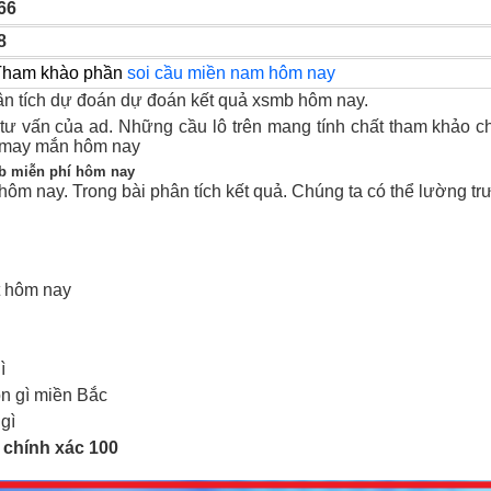
66
8
Tham khào phần
soi cầu miền nam hôm nay
n tích dự đoán dự đoán kết quả xsmb hôm nay.
ư vấn của ad. Những cầu lô trên mang tính chất tham khảo c
n may mắn hôm nay
b miễn phí hôm nay
hôm nay. Trong bài phân tích kết quả. Chúng ta có thể lường tr
t hôm nay
ì
n gì miền Bắc
gì
 chính xác 100