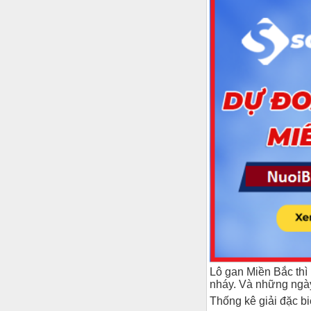
Lô gan Miền Bắc thì n
nháy. Và những ngày
Thống kê giải đặc bi