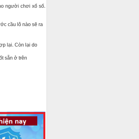
ho người chơi xổ số.
ước cầu lô nào sẽ ra
p lại. Còn lại do
t sẵn ở trên