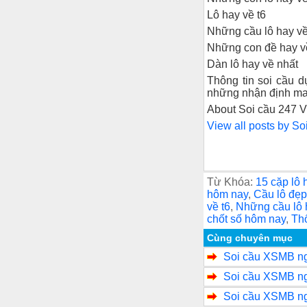
Lô hay về t6
Những cầu lô hay v
Những con đề hay v
Dàn lô hay về nhất
Thông tin soi cầu d
những nhận định man
About Soi cầu 247 V
View all posts by So
Từ Khóa:
15 cặp lô 
hôm nay
,
Cầu lô đẹp
về t6
,
Những cầu lô 
chốt số hôm nay
,
Th
Cùng chuyên mục
Soi cầu XSMB n
Soi cầu XSMB n
Soi cầu XSMB n