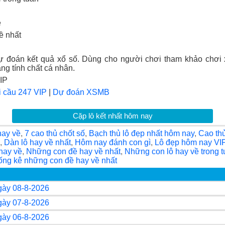
ề
ề nhất
ự đoán kết quả xổ số. Dùng cho người chơi tham khảo chơi x
g tính chất cá nhân.
IP
i cầu 247 VIP
|
Dự đoán XSMB
Cặp lô kết nhất hôm nay
hay về
,
7 cao thủ chốt số
,
Bạch thủ lô đẹp nhất hôm nay
,
Cao thủ
,
Dàn lô hay về nhất
,
Hôm nay đánh con gì
,
Lô đẹp hôm nay VI
hay về
,
Những con đề hay về nhất
,
Những con lô hay về trong 
ống kê những con đề hay về nhất
gày 08-8-2026
gày 07-8-2026
gày 06-8-2026