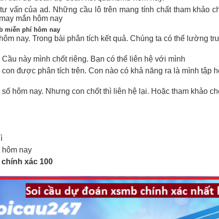
ư vấn của ad. Những cầu lô trên mang tính chất tham khảo c
n may mắn hôm nay
b miễn phí hôm nay
hôm nay. Trong bài phân tích kết quả. Chúng ta có thể lường tr
Cầu này mình chốt riêng. Bạn có thể liên hệ với mình
con được phân tích trên. Con nào có khả năng ra là mình tập hợ
số hôm nay. Nhưng con chốt thì liên hệ lại. Hoặc tham khảo chố
ì
t hôm nay
 chính xác 100