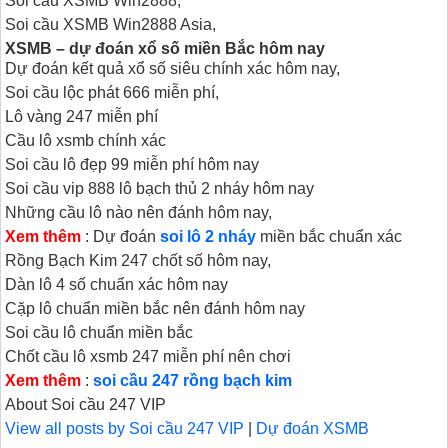
Soi cầu XSMB Win2888,
Soi cầu XSMB Win2888 Asia,
XSMB – dự đoán xổ số miền Bắc hôm nay
Dự đoán kết quả xổ số siêu chính xác hôm nay,
Soi cầu lộc phát 666 miễn phí,
Lô vàng 247 miễn phí
Cầu lô xsmb chính xác
Soi cầu lô đẹp 99 miễn phí hôm nay
Soi cầu vip 888 lô bạch thủ 2 nháy hôm nay
Những cầu lô nào nên đánh hôm nay,
Xem thêm
: Dự đoán
soi lô 2 nháy
miền bắc chuẩn xác
Rồng Bạch Kim 247 chốt số hôm nay,
Dàn lô 4 số chuẩn xác hôm nay
Cặp lô chuẩn miền bắc nên đánh hôm nay
Soi cầu lô chuẩn miền bắc
Chốt cầu lô xsmb 247 miễn phí nên chơi
Xem thêm
:
soi cầu 247
rồng bạch kim
About Soi cầu 247 VIP
View all posts by Soi cầu 247 VIP
|
Dự đoán XSMB