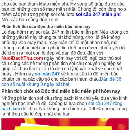
cho các bạn tham khảo miễn phí. Hy vọng sẽ giúp được các
bạn có những con số may mắn nhất .Chúng tôi còn tổng hợp
thêm các phương pháp soi cầu loto
soi cầu 247 miễn phí
.
Mời các bạn cùng đón xem!
Phân tích Soi cầu Độc thủ miền bắc
hôm nay
Lô đẹp hôm nay soi cầu 247 miền bắc miễn phí Nếu không có
những yếu tố này chúng ta rất khó trúng, chơi lô đề không
phải dự vào may mắn, may mắn chỉ là một phần nhỏ, mà
chúng ta phải biết cách phân tích kết hợp được nhiều yếu tố
để chọn ra một con lô đẹp và dàn đề đẹp, đến với
NuoiBachThu.com
ngày hôm nay với đội ngũ cao thủ soi
cầu cùng các hệ thống phân tích soi cầu chuyên nghiệp sẽ
giúp các bạn tìm ra cầu lô đẹp có tỷ lệ xác xuất về cao nhất
ngày . Hôm nay
soi cầu 247
sẽ tìm ra cầu lô đề miền bắc
chuẩn tìm ra các cặp số cho các bạn tham khảo.
Dàn đề 36
con số nuôi khung 3 ngày bất bại
Phân tích chốt số Độc thủ miền bắc miễn phí hôm nay
Những phân tích soi cầu rồng bạch kim chủ yếu dựa vào kinh
nghiệm bạc nhớ lô đề. Chúng ta lựa chọn
soi cầu 247 rồng
bạch kim
để chơi. Nó không thể chính xác 100% nhưng cũng
là những cầu lô đẹp nhất cho bạn.