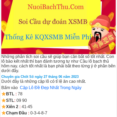
Những phân tích soi cầu sẽ giúp bạn căn bắt số tốt nhất. Con
lô bào kết nhất thì bạn đánh tương tự như Cầu lô bạch thủ
hôm nay. cách tốt nhất là bạn phải bắt theo từng ý ở phân bên
dưới đây.
Chuyên gia Chốt Số ngày 27 tháng 06 năm 2023
Dưới đây là những cặp lô có tỉ lệ ăn cao nhất.
Bấm vào
Cặp Lô Đề Đẹp Nhất Trong Ngày
BTL
:
78
STL
:
09 90
Xiên 2
:
41-45
Chạm Đầu
:
0-3-4-8-7