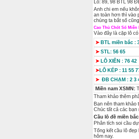
Lô:
89, 98
BTL
98
Đ
Anh chi em nếu khôn
an toàn hơn thì vào 
chúng ta bắt số cũ
Cao Thủ Chốt Số Miễn 
Vào đây là cặp lô có
➤
BTL miền bắc : 
➤
STL: 56 65
➤
LÔ XIÊN : 76 42
➤
LÔ KÉP :
11 55 7
➤
ĐB CHẠM : 2 3 
Miền nam XSMN:
Tham khảo thêm phâ
Bạn nên tham khảo t
Chúc tất cả các bạ
Cầu lô đề miền bắc
Phân tích soi cầu d
Tổng kết cầu lô đẹp 
hôm nay.