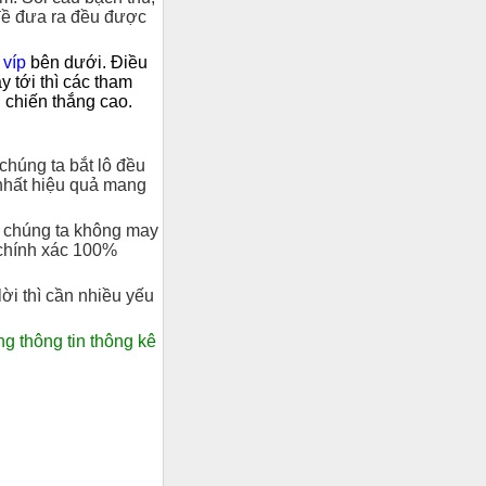
 đề đưa ra đều được
 víp
bên dưới. Điều
 tới thì các tham
 chiến thắng cao.
chúng ta bắt lô đều
 nhất hiệu quả mang
ì chúng ta không may
chính xác 100%
i thì cần nhiều yếu
 thông tin thông kê