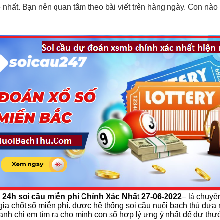
nhất. Bạn nên quan tâm theo bài viết trên hàng ngày. Con nào 
24h soi cầu miễn phí Chính Xác Nhất 27-06-2022
– là chuyê
ia chốt số miễn phí. được hệ thống soi cầu nuôi bạch thủ đưa 
 anh chị em tìm ra cho mình con số hợp lý ưng ý nhất để dự th