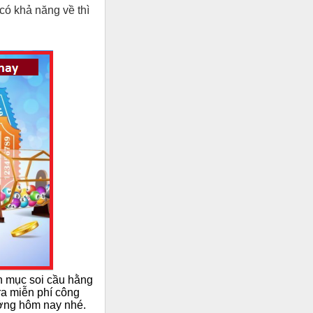
có khả năng về thì
n mục soi cầu hằng
ra miễn phí công
ưởng hôm nay nhé.