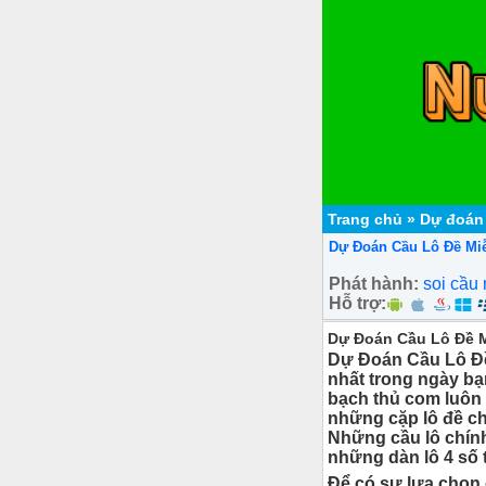
Trang chủ
»
Dự đoán
Dự Đoán Cầu Lô Đề Miễ
Phát hành:
soi cầu 
Hỗ trợ:
Dự Đoán
Cầu
Lô Đề M
Dự Đoán Cầu
Lô Đ
nhất trong ngày bạ
bạch thủ com luôn 
những cặp lô đề ch
Những cầu lô chính
những dàn lô 4 số t
Để có sự lựa chọn 