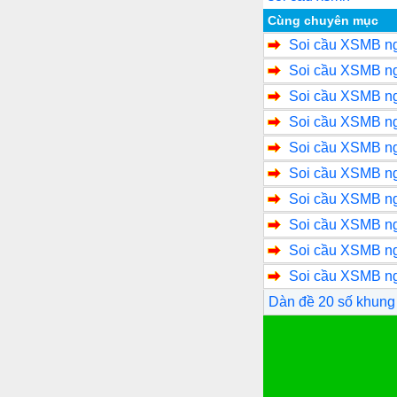
Cùng chuyên mục
Soi cầu XSMB n
Soi cầu XSMB n
Soi cầu XSMB n
Soi cầu XSMB n
Soi cầu XSMB n
Soi cầu XSMB n
Soi cầu XSMB n
Soi cầu XSMB n
Soi cầu XSMB n
Soi cầu XSMB n
Dàn đề 20 số khung