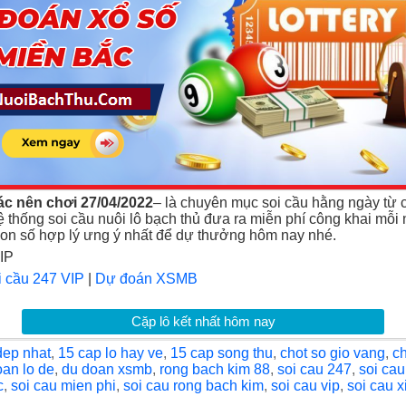
ác nên chơi 27/04/2022
– là chuyên mục soi cầu hằng ngày từ 
 thống soi cầu nuôi lô bạch thủ đưa ra miễn phí công khai mỗi 
con số hợp lý ưng ý nhất để dự thưởng hôm nay nhé.
IP
i cầu 247 VIP
|
Dự đoán XSMB
Cặp lô kết nhất hôm nay
dep nhat
,
15 cap lo hay ve
,
15 cap song thu
,
chot so gio vang
,
ch
oan lo de
,
du doan xsmb
,
rong bach kim 88
,
soi cau 247
,
soi ca
c
,
soi cau mien phi
,
soi cau rong bach kim
,
soi cau vip
,
soi cau x