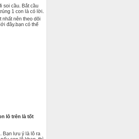
đi soi cầu. Bắt cầu
úng 1 con là có lời.
 nhất nên theo dõi
iới đây.bạn có thể
 lô trên là tốt
 Bạn lưu ý là lô ra