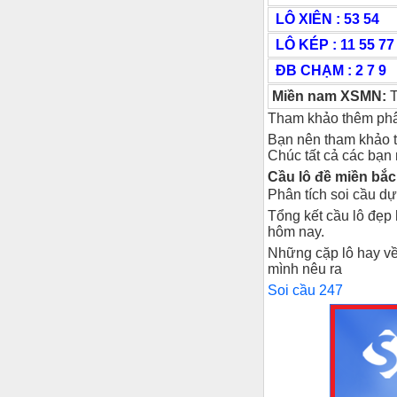
LÔ XIÊN : 53 54
LÔ KÉP : 11 55 77
ĐB CHẠM : 2 7 9
Miền nam XSMN:
Tham khảo thêm phâ
Bạn nên tham khảo t
Chúc tất cả các bạ
Cầu lô đề miền bắc
Phân tích soi cầu d
Tổng kết cầu lô đẹp 
hôm nay.
Những cặp lô hay về 
mình nêu ra
Soi cầu 247