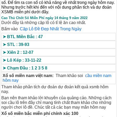
số. Để tìm ra con số có khả năng về nhất trong ngày hôm nay.
Nhưng trước hết khi đến với nội dung phân tích và dự đoán
XSMB miễn phí dưới đây.
Cao Thủ Chốt Số Miễn Phí ngày 14 tháng 9
năm
2022
Dưới đây là những cặp lô có tỉ lệ ăn cao nhất.
Bấm vào
Cặp Lô Đề Đẹp Nhất Trong Ngày
➤ BTL Miền Bắc : 47
➤ STL : 39-93
➤ Xiên 2 : 12-07
➤ Lô Kép : 33-11-22
➤ Chạm Đầu : 1 2 3 5 8
Xổ số miền nam việt nam:
Tham khảo soi
cầu miền nam
hôm nay
Tham khảo phân tích dự đoán dự đoán kết quả xsmb hôm
nay.
Bạn nên tham khảo lời khuyên của quảng cáo. Những cách
soi cầu lô trên đây chỉ mang tính chất tham khảo cho những
người chơi lô đề. Chúc tất cả các bạn may mắn hôm nay
Xổ số miền bắc miễn phí chính xác 100