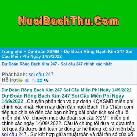
Trang chủ
»
Dự đoán XSMB
»
Dự Đoán Rồng Bạch Kim 247 Soi
Cầu Miễn Phí Ngày 14/9/2022
Dự Đoán Rồng Bạch Kim 247 - Soi cầu 247 chinh xác nhất
Phát hành:
soi cầu 247
Hỗ trợ:
Dự Đoán Rồng Bạch Kim 247 Soi Cầu Miễn Phí Ngày 14/9/2022
Dự Đoán Rồng Bạch Kim 247 Soi Cầu Miễn Phí Ngày
14/9/2022
. Chuyên phân tích và dự đoán KQXSMB miễn phí
chính xác nhất. Hôm nay diễn đàn nuôi Bạch Thủ Chấm com
tiếp tục chia sẻ đến các bạn những bài phân tích soi cầu lô
miễn phí. Với chuyên mục dự đoán soi cầu XSMT miễn phí
chính xác ngày 14/09/ 2022. Cầu lô chúng tôi đưa ra dựa trên
kết quả đã được tính toán tự động từ
hệ thống xổ số miền bắc
soi cầu 247 .
Sự kết hợp giữa thuật toán và dải tần số của xổ