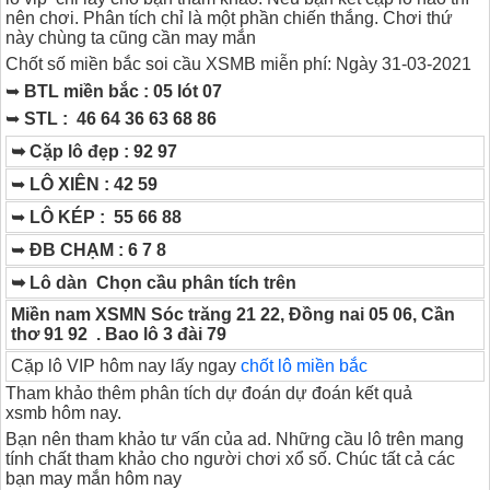
nên chơi. Phân tích chỉ là một phần chiến thắng. Chơi thứ
này chùng ta cũng cần may mắn
Chốt số miền bắc soi cầu XSMB miễn phí: Ngày 31-03-2021
➥
BTL miền bắc : 05 lót 07
➥
STL : 46 64 36 63 68 86
➥ Cặp lô đẹp : 92 97
➥
LÔ XIÊN : 42 59
➥
LÔ KÉP : 55 66 88
➥
ĐB CHẠM : 6 7 8
➥ Lô dàn Chọn cầu phân tích trên
Miền nam XSMN Sóc trăng 21 22, Đồng nai 05 06, Cần
thơ 91 92 . Bao lô 3 đài 79
Cặp lô VIP hôm nay lấy ngay
chốt lô miền bắc
Tham khảo thêm phân tích dự đoán dự đoán kết quả
xsmb hôm nay.
Bạn nên tham khảo tư vấn của ad. Những cầu lô trên mang
tính chất tham khảo cho người chơi xổ số. Chúc tất cả các
bạn may mắn hôm nay