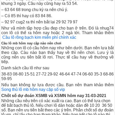
khung 3 ngày. Cầu này cũng hay ra 53 54.
– 63 64 68 trong chu kỳ ra nên chú ý.
– Có 85 thì hay có 83 84 86.
– 92 97 cug2 ra thì nên bắt lại 29 92 79 97
Như vậ mình tập hợp cầu đẹp cho bạn ở trên. Đó là nhug74
con lô có thể ra hôm nay hoặc 2 ngà tới. Tham khảo thêm
Cầu lô rồng bạch kim miễn phí chính xác
Cầu lô mb hôm nay cặp nào nên chơi
Những con lô có cầu hôm nay như bên dưới. Bạn nên lựa bắt
theo cặp. Càu nào bạn thấy hay về thì nên chơi. Lưu ý là
cũng nên ưu tiên bắt lô rơi. Thực tế cầu hay về thường về
tiếp.
Danh sách cầu lô như sau
38-83 08-80 15-51 27-72 29-92 46-64 47-74 06-60 35-3 68-86
59-95
Nếu bạn không tự lựa được cầu. Bạn nên tham khảo thêm
Song thủ lô mb hôm nay cặp số vip
Chốt số dự đoán XSMB và XSMN hôm nay 31-03-2021
Những cầu nêu trên có xác xuất ra cao. Bạn có thể lựa chọn
để bắt bạch thủ lô. Nếu chơi lô dàn hoặc dàn đề 10 20 36 50
số. Bạn nên ưu tiên bắt theo các ý trên. Phân chốt số dự đoán
lô vip chỉ lấy cho bạn tham khảo. Nếu bạn kết cặp lô nào thì