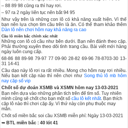
– 88 89 98 cũng ra thì hay rơi.
– 97 ra 2 ngày liên tục nên bắt 94 95
Như vậy trên là những con lô có khả năng xuất hiện. Vì thế
bạn nên lựa chọn tìm cầu trên là ăn. Có thể tham khảo thêm
Dàn lô nên chơi hôm nay khả năng ra cao
Cầu lô miền bắc chính xác nhất
Những con lô có cầu như bên dưới. Bạn nên đánh theo cặp.
Phải thường xuyên theo dõi tình trang cầu. Bài viết mới hàng
ngày luôn cung cấp.
68-86 88 89-98 79-97 77 09-90 28-82 69-96 78-8703-30 13-
31 14-41
Cầu dạo này lô rơi ra rất nhiều. Mong cho hôm nay rơi nhiều.
Nếu bạn kết cặp nào thì nên chơi như
Song thủ lô mb hôm
nay cặp số vip
Chốt số dự đoán XSMB và XSMN hôm nay 13-03-2021
Bạn nên dựa vào những phân tích trên để tìm số. Tuy nhiên
mình cũng sẽ chốt cho bạn một số
cầu lô kết nhất
. Bạn thích
cặp lô nào thì chơi cặp ấy. Vì thứ này còn phụ thuộc may
mắn.
Chốt số miền bắc soi cầu XSMB miễn phí: Ngày 13-03-2021
➥
BTL miền bắc : 40 lót 41