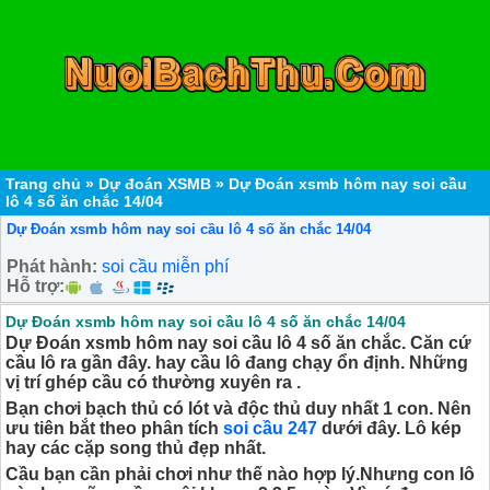
Trang chủ
»
Dự đoán XSMB
»
Dự Đoán xsmb hôm nay soi cầu
lô 4 số ăn chắc 14/04
Dự Đoán xsmb hôm nay soi cầu lô 4 số ăn chắc 14/04
Phát hành:
soi cầu miễn phí
Hỗ trợ:
Dự Đoán xsmb hôm nay soi cầu lô 4 số ăn chắc 14/04
Dự Đoán xsmb hôm nay soi cầu lô 4 số ăn chắc. Căn cứ
cầu lô ra gần đây. hay cầu lô đang chạy ổn định. Những
vị trí ghép cầu có thường xuyên ra .
Bạn chơi bạch thủ có lót và độc thủ duy nhất 1 con. Nên
ưu tiên bắt theo phân tích
soi cầu 247
dưới đây. Lô kép
hay các cặp song thủ đẹp nhất.
Cầu bạn cần phải chơi như thế nào hợp lý.
Nhưng con lô