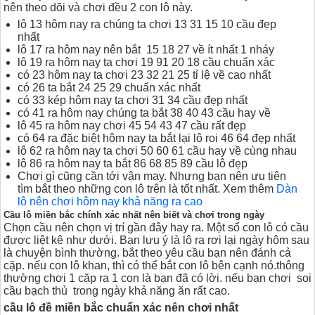
nên theo dõi và chơi đều 2 con lô này.
lô 13 hôm nay ra chúng ta chơi 13 31 15 10 cầu đẹp
nhất
lô 17 ra hôm nay nên bắt 15 18 27 về ít nhất 1 nháy
lô 19 ra hôm nay ta chơi 19 91 20 18 cầu chuẩn xác
có 23 hôm nay ta chơi 23 32 21 25 tỉ lệ về cao nhất
có 26 ta bắt 24 25 29 chuẩn xác nhất
có 33 kép hôm nay ta chơi 31 34 cầu đẹp nhất
có 41 ra hôm nay chúng ta bắt 38 40 43 cầu hay về
lô 45 ra hôm nay chơi 45 54 43 47 cầu rất đẹp
có 64 ra đặc biệt hôm nay ta bắt lại lô roi 46 64 đẹp nhất
lô 62 ra hôm nay ta chơi 50 60 61 cầu hay về cùng nhau
lô 86 ra hôm nay ta bắt 86 68 85 89 cầu lô đẹp
Chơi gì cũng cần tới vận may. Nhưng bạn nên ưu tiên
tìm bắt theo những con lô trên là tốt nhất. Xem thêm
Dàn
lô nên chơi hôm nay khả năng ra cao
Cầu lô miền bắc chính xác nhất nên biết và chơi trong ngày
Chọn cầu nên chọn vị trí gần đây hay ra. Một số con lô có cầu
được liệt kê như dưới. Bạn lưu ý là lô ra rơi lại ngày hôm sau
là chuyện bình thường. bắt theo yêu cầu bạn nên đánh cả
cặp. nếu con lô khan, thì có thể bắt con lô bên cạnh nó.thông
thường chơi 1 cặp ra 1 con là bạn đã có lời. nếu bạn chơi
soi
cầu bạch thủ
trong ngày khả năng ăn rất cao.
cầu lô đề miền bắc chuẩn xác nên chơi nhất