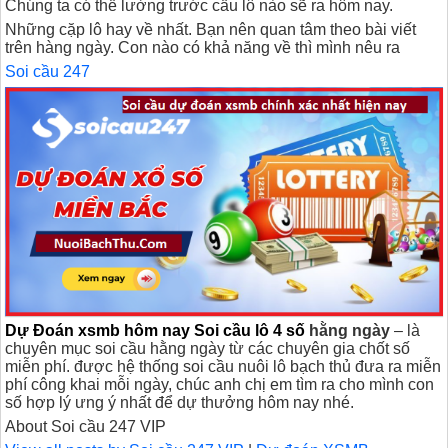
Chúng ta có thể lường trước cầu lô nào sẽ ra hôm nay.
Những cặp lô hay về nhất. Bạn nên quan tâm theo bài viết
trên hàng ngày. Con nào có khả năng về thì mình nêu ra
Soi cầu 247
Dự Đoán xsmb
hôm nay Soi cầu lô 4 số
hằng ngày
– là
chuyên mục soi cầu hằng ngày từ các chuyên gia chốt số
miễn phí. được hệ thống soi cầu nuôi lô bạch thủ đưa ra miễn
phí công khai mỗi ngày, chúc anh chị em tìm ra cho mình con
số hợp lý ưng ý nhất để dự thưởng hôm nay nhé.
About Soi cầu 247 VIP