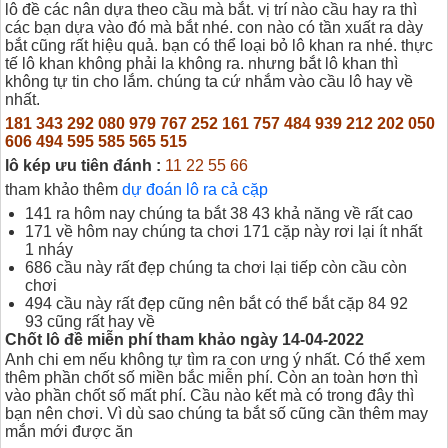
lô đề các nân dựa theo cầu mà bắt. vị trí nào cầu hay ra thì
các bạn dựa vào đó mà bắt nhé. con nào có tần xuất ra dày
bắt cũng rất hiệu quả. bạn có thể loại bỏ lô khan ra nhé. thực
tế lô khan không phải la không ra. nhưng bắt lô khan thì
không tự tin cho lắm. chúng ta cứ nhắm vào cầu lô hay về
nhất.
181 343 292 080 979 767 252 161 757 484 939 212 202 050
606 494 595 585 565 515
lô kép ưu tiên đánh :
11 22 55 66
tham khảo thêm
dự đoán lô ra cả cặp
141 ra hôm nay chúng ta bắt 38 43 khả năng về rất cao
171 về hôm nay chúng ta chơi 171 cặp này rơi lại ít nhất
1 nháy
686 cầu này rất đẹp chúng ta chơi lại tiếp còn cầu còn
chơi
494 cầu này rất đẹp cũng nên bắt có thể bắt cặp 84 92
93 cũng rất hay về
Chốt lô đề miễn phí tham khảo ngày 14-04-2022
Anh chi em nếu không tự tìm ra con ưng ý nhất. Có thể xem
thêm phần chốt số miền bắc miễn phí. Còn an toàn hơn thì
vào phần chốt số mất phí. Cầu nào kết mà có trong đây thì
bạn nên chơi. Vì dù sao chúng ta bắt số cũng cần thêm may
mắn mới được ăn