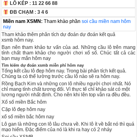
LÔ KÉP : 11 22 66 88
ĐB CHẠM : 3 4 6
Miền nam XSMN:
Tham khào phần
soi cầu miền nam hôm
nay
Tham khảo thêm phân tích dự đoán dự đoán kết quả
xsmb hôm nay.
Bạn nên tham khảo tư vấn của ad. Những cầu lô trên mang
tính chất tham khảo cho người chơi xổ số. Chúc tất cả các
bạn may mắn hôm nay
Tìm kiếm dự đoán xsmb miễn phí hôm nay
Tổng kết cầu lô đẹp hôm nay. Trong bài phân tích kết quả.
Chúng ta có thể lường trước cầu lô nào sẽ ra hôm nay.
Rồng Bạch Kim và những con lô nhiều người chơi nhất. Nó
chỉ mang tính chất tương đối. Vì thực tế chỉ khảo sát có một
lương người nhất định. Cho nên khi lên top vẫn ra đều đều.
Xổ số miền Bắc hôm
Cặp lô đẹp hôm nay
xổ số miền bắc hôm nay
Lô gan là những con lô lâu chưa về. Khi lô ít về bắt nó thì quá
mạo hiểm. Đặc điểm của nó là khi ra hay có 2 nháy
Soi cầu XSMB