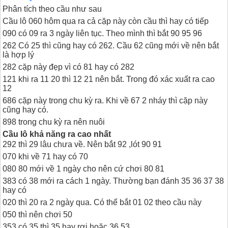
Phân tích theo cầu như sau
Cầu lô 060 hôm qua ra cả cặp này còn cầu thì hay có tiếp
090 có 09 ra 3 ngày liên tục. Theo mình thì bắt 90 95 96
262 Có 25 thì cũng hay có 262. Cầu 62 cũng mới về nên bắt
là hợp lý
282 cặp này đẹp vì có 81 hay có 282
121 khi ra 11 20 thì 12 21 nên bắt. Trong đó xác xuất ra cao
12
686 cặp này trong chu kỳ ra. Khi về 67 2 nháy thì cặp này
cũng hay có.
898 trong chu kỳ ra nên nuôi
Cầu lô khả năng ra cao nhất
292 thì 29 lâu chưa về. Nên bắt 92 ,lót 90 91
070 khi về 71 hay có 70
080 80 mới về 1 ngày cho nên cứ chơi 80 81
383 có 38 mới ra cách 1 ngày. Thường bạn đánh 35 36 37 38
hay có
020 thì 20 ra 2 ngày qua. Có thể bắt 01 02 theo cầu này
050 thì nên chơi 50
353 có 35 thì 35 hay rơi hoặc 36 53