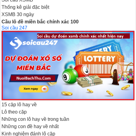
Thống kê giải đặc biệt
XSMB 30 ngày
Cầu lô đề miền bắc chính xác 100
Soi cầu 247
15 cặp lô hay về
Lô theo cặp
Những con lô hay về trong tuần
Những con đề hay về nhất
Kinh nghiệm đánh lô cặp