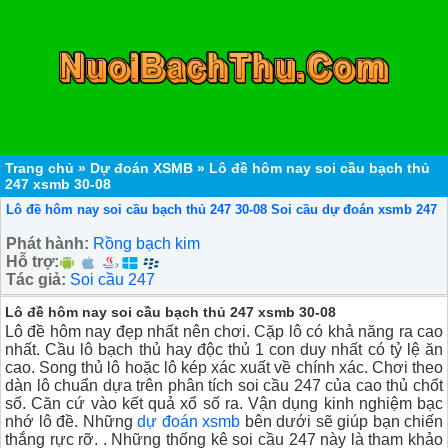
Trang chủ
»
Dự đoán XSMB
»
Lô đề hôm nay soi cầu bạch thủ
247 xsmb 30-08
Lô đề hôm nay soi cầu bạch thủ 247 30-08 Soi cầu dự đoán xsmb 247
Phát hành:
Rồng bạch kim
Hỗ trợ:
Tác giả:
Soi cầu 247
Lô đề hôm nay soi cầu bạch thủ 247 xsmb 30-08
Lô đề hôm nay đẹp nhất nên chơi. Cặp lô có khả năng ra cao
nhất. Cầu lô bạch thủ hay độc thủ 1 con duy nhất có tỷ lệ ăn
cao. Song thủ lô hoặc lô kép xác xuất về chính xác. Chơi theo
dàn lô chuẩn dựa trên phân tích soi cầu 247 của cao thủ chốt
số. Căn cứ vào kết quả xổ số ra. Vận dụng kinh nghiệm bạc
nhớ lô đề. Những
dự đoán xsmb
bên dưới sẽ giúp bạn chiến
thắng rực rỡ. . Những thống kê soi cầu 247 này là tham khảo