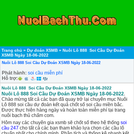
Trang chủ
»
Dự đoán XSMB
»
Nuôi Lô 888 Soi Cầu Dự Đoán
XSMB Ngày 18-06-2022
Nuôi Lô 888 Soi Cầu Dự Đoán XSMB Ngày 18-06-2022
Phát hành:
soi cầu miễn phí
Hỗ trợ:
Nuôi Lô 888
Soi Cầu Dự Đoán XSMB Ngày 18
-06
-2022
Nuôi Lô 888 Soi Cầu Dự Đoán XSMB Ngày 18
-06
-2022
.
Chào mừng tất cả các bạn đã quay trở lại chuyên mục Nuôi
Lô 888 soi cầu dự đoán kết quả chốt số soi cầu miền bắc.
Được thực hiện hàng ngày và hoàn toàn miễn phí tại trang
nuôi bạch thủ chấm com.
Hôm nay các chuyên gia xsmb sẽ chốt số theo hệ thống
soi
cầu 247
cho tất cả các bạn tham khảo lựa chọn các cầu lô
chuẩn nhất cho chính mình. Phân tích và thống kê nhanh kết