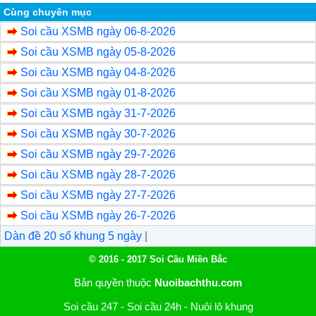
Cùng chuyên mục
Soi cầu XSMB ngày 06-8-2026
Soi cầu XSMB ngày 05-8-2026
Soi cầu XSMB ngày 04-8-2026
Soi cầu XSMB ngày 01-8-2026
Soi cầu XSMB ngày 31-7-2026
Soi cầu XSMB ngày 30-7-2026
Soi cầu XSMB ngày 29-7-2026
Soi cầu XSMB ngày 28-7-2026
Soi cầu XSMB ngày 27-7-2026
Soi cầu XSMB ngày 26-7-2026
Dàn đề 20 số khung 5 ngày
|
© 2016 - 2017 Soi Cầu Miền Bắc
Bản quyền thuộc
Nuoibachthu.com
Soi cầu 247
-
Soi cầu 24h
-
Nuôi lô khung