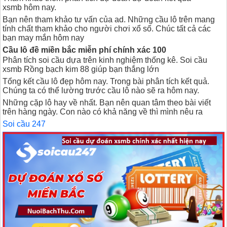
xsmb hôm nay.
Bạn nên tham khảo tư vấn của ad. Những cầu lô trên mang
tính chất tham khảo cho người chơi xổ số. Chúc tất cả các
bạn may mắn hôm nay
Cầu lô đề miền bắc miễn phí chính xác 100
Phân tích soi cầu dựa trên kinh nghiệm thống kê. Soi cầu
xsmb Rồng bạch kim 88 giúp bạn thắng lớn
Tổng kết cầu lô đẹp hôm nay. Trong bài phân tích kết quả.
Chúng ta có thể lường trước cầu lô nào sẽ ra hôm nay.
Những cặp lô hay về nhất. Bạn nên quan tâm theo bài viết
trên hàng ngày. Con nào có khả năng về thì mình nêu ra
Soi cầu 247