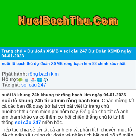
Trang chủ
»
Dự đoán XSMB
»
soi cầu 247 Dự Đoán XSMB ngày
04-01-2023
nuôi lô bạch thủ dự đoán XSMB rồng bạch kim 88 chinh xác nhất
Phát hành:
rồng bạch kim
Hỗ trợ:
Tác giả:
soi cầu 247
nuôi lô khung 24h khung từ rồng bạch kim ngày 04-01-2023
nuôi lô khung 24h từ admin rồng bạch kim
. Chào mừng tất
cả các bạn đã quay trở lại với bài viết từ trang chủ
nuoibachthu.com miễn phí hôm nay. Để giúp cho tất cả anh
em tham khảo và có thêm cơ hội chiến thắng chủ lô từ hệ
thống
soi cầu 247
miền bắc.
Tiếp tục chia sẻ tới tất cả anh em và phân tích chuyên mục lô
đề chuyên sâu cùng dự đoán và phân tích kết quả xổ số miền