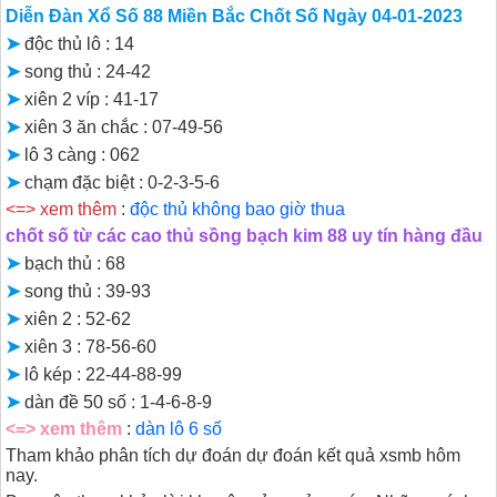
Diễn Đàn Xổ Số 88 Miền Bắc Chốt Số Ngày 04-01-2023
➤
độc thủ lô : 14
➤
song thủ : 24-42
➤
xiên 2 víp : 41-17
➤
xiên 3 ăn chắc : 07-49-56
➤
lô 3 càng : 062
➤
chạm đặc biệt :
0-2-3-5-6
<=> xem thêm
:
độc thủ không bao giờ thua
chốt số từ các cao thủ sồng bạch kim 88 uy tín hàng đầu
➤
bạch thủ : 68
➤
song thủ : 39-93
➤
xiên 2 : 52-62
➤
xiên 3 : 78-56-60
➤
lô kép : 22-44-88-99
➤
dàn đề 50 số : 1-4-6-8-9
<=> xem thêm
:
dàn lô 6 số
Tham khảo phân tích dự đoán dự đoán kết quả xsmb hôm
nay.