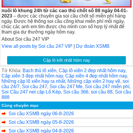
nuôi lô khung 24h
từ các cao thủ chốt số 88
ngày 04-01-
2023
– được các chuyên gia soi cầu chốt số miễn phí hàng
ngày. Được hệ thống soi cầu công khai miễn phí mỗi ngày,
chúc các anh em tìm được cho mình con số hợp lý nhất để
tham gia dự thưởng ngày hôm nay.
About Soi cầu 247 VIP
View all posts by Soi cầu 247 VIP
|
Dự đoán XSMB
Cặp lô kết nhất hôm nay
Từ Khóa:
Bạch thủ lô xiên
,
Cặp lô xiên 2 đẹp nhất hôm nay
,
Cặp xiên 3 đẹp nhất hôm nay
,
Cặp xiên 4 đẹp nhất hôm nay
,
Những cặp lô xiên hay ra nhất
,
Những cặp xiên 2 hay về
,
soi
cầu 24/7
,
Soi cầu 247
,
Soi cầu 247 Me
,
Soi cầu 247 miễn phí
,
Soi Cầu 247 net cặp Lô Kép
,
Soi cầu 366
,
soi cầu 88
,
Soi cầu
888
Cùng chuyên mục
Soi cầu XSMB ngày 06-8-2026
Soi cầu XSMB ngày 05-8-2026
Soi cầu XSMB ngày 04-8-2026