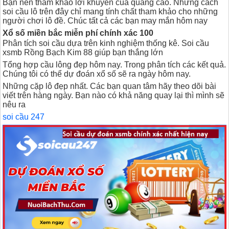
Bạn nên tham khảo lời khuyên của quảng cáo. Những cách
soi cầu lô trên đây chỉ mang tính chất tham khảo cho những
người chơi lô đề. Chúc tất cả các bạn may mắn hôm nay
Xổ số miền bắc miễn phí chính xác 100
Phân tích soi cầu dựa trên kinh nghiệm thống kê. Soi cầu
xsmb Rồng Bạch Kim 88 giúp bạn thắng lớn
Tổng hợp cầu lông đẹp hôm nay. Trong phân tích các kết quả.
Chúng tôi có thể dự đoán xổ số sẽ ra ngày hôm nay.
Những cặp lô đẹp nhất. Các bạn quan tâm hãy theo dõi bài
viết trên hàng ngày. Bạn nào có khả năng quay lại thì mình sẽ
nêu ra
soi cầu 247