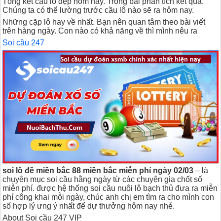
Tổng kết cầu lô đẹp hôm nay. Trong bài phân tích kết quả.
Chúng ta có thể lường trước cầu lô nào sẽ ra hôm nay.
Những cặp lô hay về nhất. Bạn nên quan tâm theo bài viết
trên hàng ngày. Con nào có khả năng về thì mình nêu ra
Soi cầu 247
soi lô đề miền bắc 88 miền bắc miễn phí ngày 02/03
– là
chuyên mục soi cầu hằng ngày từ các chuyên gia chốt số
miễn phí. được hệ thống soi cầu nuôi lô bạch thủ đưa ra miễn
phí công khai mỗi ngày, chúc anh chị em tìm ra cho mình con
số hợp lý ưng ý nhất để dự thưởng hôm nay nhé.
About Soi cầu 247 VIP