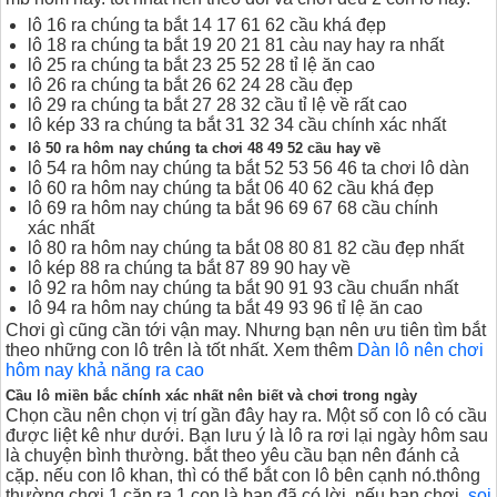
lô 16 ra chúng ta bắt 14 17 61 62 cầu khá đẹp
lô 18 ra chúng ta bắt 19 20 21 81 càu nay hay ra nhất
lô 25 ra chúng ta bắt 23 25 52 28 tỉ lệ ăn cao
lô 26 ra chúng ta bắt 26 62 24 28 cầu đẹp
lô 29 ra chúng ta bắt 27 28 32 cầu tỉ lệ về rất cao
lô kép 33 ra chúng ta bắt 31 32 34 cầu chính xác nhất
lô 50 ra hôm nay chúng ta chơi 48 49 52 cầu hay về
lô 54 ra hôm nay chúng ta bắt 52 53 56 46 ta chơi lô dàn
lô 60 ra hôm nay chúng ta bắt 06 40 62 cầu khá đẹp
lô 69 ra hôm nay chúng ta bắt 96 69 67 68 cầu chính
xác nhất
lô 80 ra hôm nay chúng ta bắt 08 80 81 82 cầu đẹp nhất
lô kép 88 ra chúng ta bắt 87 89 90 hay về
lô 92 ra hôm nay chúng ta bắt 90 91 93 cầu chuẩn nhất
lô 94 ra hôm nay chúng ta bắt 49 93 96 tỉ lệ ăn cao
Chơi gì cũng cần tới vận may. Nhưng bạn nên ưu tiên tìm bắt
theo những con lô trên là tốt nhất. Xem thêm
Dàn lô nên chơi
hôm nay khả năng ra cao
Cầu lô miền bắc chính xác nhất nên biết và chơi trong ngày
Chọn cầu nên chọn vị trí gần đây hay ra. Một số con lô có cầu
được liệt kê như dưới. Bạn lưu ý là lô ra rơi lại ngày hôm sau
là chuyện bình thường. bắt theo yêu cầu bạn nên đánh cả
cặp. nếu con lô khan, thì có thể bắt con lô bên cạnh nó.thông
thường chơi 1 cặp ra 1 con là bạn đã có lời. nếu bạn chơi
soi