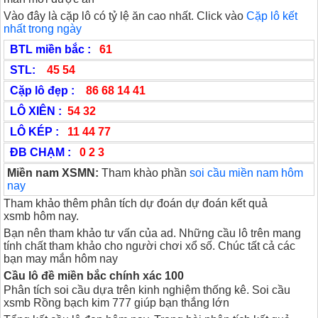
Vào đây là cặp lô có tỷ lệ ăn cao nhất. Click vào
Cặp lô kết
nhất trong ngày
BTL miền bắc :
61
STL:
45 54
Cặp lô đẹp :
86 68 14 41
LÔ XIÊN :
54 32
LÔ KÉP :
11 44 77
ĐB CHẠM :
0 2 3
Miền nam XSMN:
Tham khào phần
soi cầu miền nam hôm
nay
Tham khảo thêm phân tích dự đoán dự đoán kết quả
xsmb hôm nay.
Bạn nên tham khảo tư vấn của ad. Những cầu lô trên mang
tính chất tham khảo cho người chơi xổ số. Chúc tất cả các
bạn may mắn hôm nay
Cầu lô đề miền bắc chính xác 100
Phân tích soi cầu dựa trên kinh nghiệm thống kê. Soi cầu
xsmb Rồng bạch kim 777 giúp bạn thắng lớn