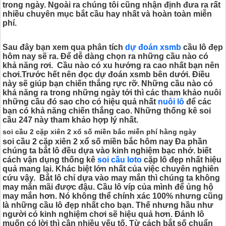
trong ngày. Ngoài ra chúng tôi cũng nhận định đưa ra rất
nhiều chuyên mục bắt cầu hay nhất và hoàn toàn miễn
phí.
Sau đây bạn xem qua phân tích
dự đoán xsmb
cầu lô đẹp
hôm nay sẽ ra. Để dễ dàng chọn ra những cầu nào có
khả năng rơi. Cầu nào có xu hướng ra cao nhất bạn nên
chơi.Trước hết nên đọc dự đoán xsmb bên dưới. Điều
này sẽ giúp bạn chiến thắng rực rỡ. Những cầu nào có
khả năng ra trong những ngày tới thì các tham khảo nuôi
những cầu đó sao cho có hiệu quả nhất
nuôi lô
để các
bạn có khả năng chiến thắng cao. Những thống kê soi
cầu 247 này tham khảo hợp lý nhất.
soi cầu 2 cặp xiên 2 xổ số miền bắc miễn phí hằng ngày
soi cầu 2 cặp xiên 2 xổ số miền bắc hôm nay Đa phần
chúng ta bắt lô đều dựa vào kinh nghiệm bạc nhớ. biết
cách vận dụng thống kê
soi cầu loto
cặp lô đẹp nhất hiệu
quả mang lại. Khác biệt lớn nhất của việc chuyên nghiên
cứu vậy. Bắt lô chỉ dựa vào may mắn thì chúng ta không
may mắn mãi được đậu. Cầu lô víp của mình để ủng hộ
may mắn hơn. Nó không thể chính xác 100% nhưng cũng
là những cầu lô đẹp nhất cho bạn. Thế nhưng hầu như
người có kinh nghiệm chơi sẽ hiệu quả hơn. Đánh lô
muốn có lời thì cần nhiều yếu tố. Từ cách bắt số chuẩn