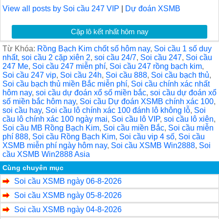
View all posts by Soi cầu 247 VIP
|
Dự đoán XSMB
Cặp lô kết nhất hôm nay
Từ Khóa:
Rồng Bạch Kim chốt số hôm nay
,
Soi cầu 1 số duy
nhất
,
soi cầu 2 cặp xiên 2
,
soi cầu 24/7
,
Soi cầu 247
,
Soi cầu
247 Me
,
Soi cầu 247 miễn phí
,
Soi cầu 247 rồng bạch kim
,
Soi cầu 247 vip
,
Soi cầu 24h
,
Soi cầu 888
,
Soi cầu bạch thủ
,
Soi cầu bạch thủ miền Bắc miễn phí
,
Soi cầu chính xác nhất
hôm nay
,
soi cầu dự đoán xổ số miền bắc
,
soi cầu dự đoán xổ
số miền bắc hôm nay
,
Soi cầu Dự đoán XSMB chính xác 100
,
soi cầu hay
,
Soi cầu lô chính xác 100 đánh lô không lỗ
,
Soi
cầu lô chính xác 100 ngày mai
,
Soi cầu lô VIP
,
soi cầu lô xiên
,
Soi cầu MB Rồng Bạch Kim
,
Soi cầu miền Bắc
,
Soi cầu miễn
phí 888
,
Soi cầu Rồng Bạch Kim
,
Soi cầu vip 4 số
,
Soi cầu
XSMB miễn phí ngày hôm nay
,
Soi cầu XSMB Win2888
,
Soi
cầu XSMB Win2888 Asia
Cùng chuyên mục
Soi cầu XSMB ngày 06-8-2026
Soi cầu XSMB ngày 05-8-2026
Soi cầu XSMB ngày 04-8-2026