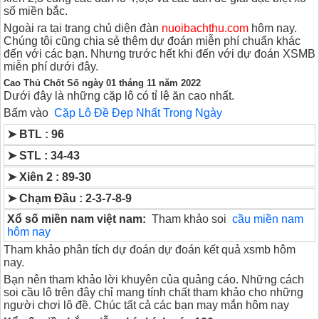
số miền bắc.
Ngoài ra tại trang chủ diện đàn
nuoibachthu.com
hôm nay.
Chúng tôi cũng chia sẻ thêm dự đoán miễn phí chuẩn khác
đến với các bạn. Nhưng trước hết khi đến với dự đoán XSMB
miễn phí dưới đây.
Cao Thủ Chốt Số ngày 01 tháng 11 năm
2022
Dưới đây là những cặp lô có tỉ lệ ăn cao nhất.
Bấm vào
Cặp Lô Đề Đẹp Nhất Trong Ngày
➤ BTL : 96
➤ STL : 34-43
➤ Xiên 2 : 89-30
➤ Chạm Đầu : 2-3-7-8-9
Xổ số miền nam việt nam:
Tham khảo soi
cầu miền nam
hôm nay
Tham khảo phân tích dự đoán dự đoán kết quả xsmb hôm
nay.
Bạn nên tham khảo lời khuyên của quảng cáo. Những cách
soi cầu lô trên đây chỉ mang tính chất tham khảo cho những
người chơi lô đề. Chúc tất cả các bạn may mắn hôm nay