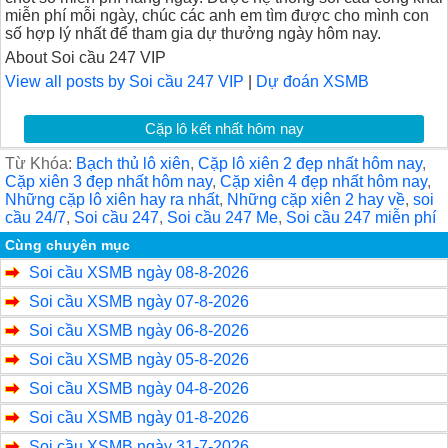
miễn phí mỗi ngày, chúc các anh em tìm được cho mình con
số hợp lý nhất để tham gia dự thưởng ngày hôm nay.
About Soi cầu 247 VIP
View all posts by Soi cầu 247 VIP
|
Dự đoán XSMB
Cặp lô kết nhất hôm nay
Từ Khóa:
Bạch thủ lô xiên
,
Cặp lô xiên 2 đẹp nhất hôm nay
,
Cặp xiên 3 đẹp nhất hôm nay
,
Cặp xiên 4 đẹp nhất hôm nay
,
Những cặp lô xiên hay ra nhất
,
Những cặp xiên 2 hay về
,
soi
cầu 24/7
,
Soi cầu 247
,
Soi cầu 247 Me
,
Soi cầu 247 miễn phí
Cùng chuyên mục
Soi cầu XSMB ngày 08-8-2026
Soi cầu XSMB ngày 07-8-2026
Soi cầu XSMB ngày 06-8-2026
Soi cầu XSMB ngày 05-8-2026
Soi cầu XSMB ngày 04-8-2026
Soi cầu XSMB ngày 01-8-2026
Soi cầu XSMB ngày 31-7-2026