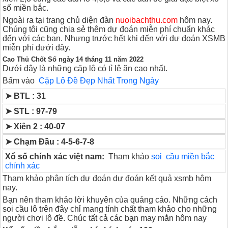
số miền bắc.
Ngoài ra tại trang chủ diện đàn
nuoibachthu.com
hôm nay.
Chúng tôi cũng chia sẻ thêm dự đoán miễn phí chuẩn khác
đến với các bạn. Nhưng trước hết khi đến với dự đoán XSMB
miễn phí dưới đây.
Cao Thủ Chốt Số ngày 14 tháng 11 năm
2022
Dưới đây là những cặp lô có tỉ lệ ăn cao nhất.
Bấm vào
Cặp Lô Đề Đẹp Nhất Trong Ngày
➤ BTL : 31
➤ STL : 97-79
➤ Xiên 2 : 40-07
➤ Chạm Đầu : 4-5-6-7-8
Xổ số chính xác việt nam:
Tham khảo
soi cầu miền bắc
chính xác
Tham khảo phân tích dự đoán dự đoán kết quả xsmb hôm
nay.
Bạn nên tham khảo lời khuyên của quảng cáo. Những cách
soi cầu lô trên đây chỉ mang tính chất tham khảo cho những
người chơi lô đề. Chúc tất cả các bạn may mắn hôm nay