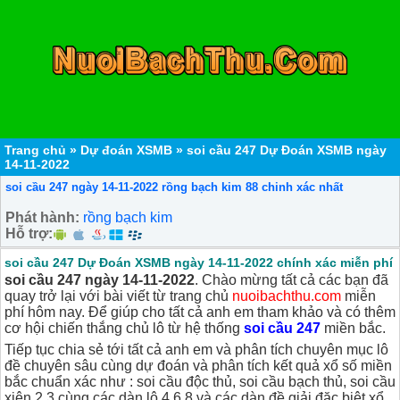
Trang chủ
»
Dự đoán XSMB
»
soi cầu 247 Dự Đoán XSMB ngày
14-11-2022
soi cầu 247 ngày 14-11-2022 rồng bạch kim 88 chinh xác nhất
Phát hành:
rồng bạch kim
Hỗ trợ:
soi cầu 247 Dự Đoán XSMB ngày 14-11-2022 chính xác miễn phí
soi cầu 247 ngày 14-11-2022
. Chào mừng tất cả các bạn đã
quay trở lại với bài viết từ trang chủ
nuoibachthu.com
miễn
phí hôm nay. Để giúp cho tất cả anh em tham khảo và có thêm
cơ hội chiến thắng chủ lô từ hệ thống
soi cầu 247
miền bắc.
Tiếp tục chia sẻ tới tất cả anh em và phân tích chuyên mục lô
đề chuyên sâu cùng dự đoán và phân tích kết quả xổ số miền
bắc chuẩn xác như : soi cầu độc thủ, soi cầu bạch thủ, soi cầu
xiên 2,3 cùng các dàn lô 4,6,8 và các dàn đề giải đặc biệt xổ