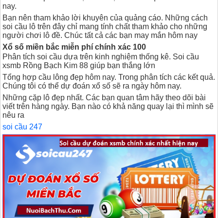
nay.
Bạn nên tham khảo lời khuyên của quảng cáo. Những cách
soi cầu lô trên đây chỉ mang tính chất tham khảo cho những
người chơi lô đề. Chúc tất cả các bạn may mắn hôm nay
Xổ số miền bắc miễn phí chính xác 100
Phân tích soi cầu dựa trên kinh nghiệm thống kê. Soi cầu
xsmb Rồng Bạch Kim 88 giúp bạn thắng lớn
Tổng hợp cầu lông đẹp hôm nay. Trong phân tích các kết quả.
Chúng tôi có thể dự đoán xổ số sẽ ra ngày hôm nay.
Những cặp lô đẹp nhất. Các bạn quan tâm hãy theo dõi bài
viết trên hàng ngày. Bạn nào có khả năng quay lại thì mình sẽ
nêu ra
soi cầu 247