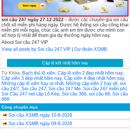
soi cầu 247 ngày 27-12-2022
– được các chuyên gia soi cầu
chốt số miễn phí hàng ngày. Được hệ thống soi cầu công khai
miễn phí mỗi ngày, chúc các anh em tìm được cho mình con
số hợp lý nhất để tham gia dự thưởng ngày hôm nay.
About Soi cầu 247 VIP
View all posts by Soi cầu 247 VIP
|
Dự đoán XSMB
Cặp lô kết nhất hôm nay
Từ Khóa:
Bạch thủ lô xiên
,
Cặp lô xiên 2 đẹp nhất hôm nay
,
Cặp xiên 3 đẹp nhất hôm nay
,
Cặp xiên 4 đẹp nhất hôm nay
,
Những cặp lô xiên hay ra nhất
,
Những cặp xiên 2 hay về
,
soi
cầu 24/7
,
Soi cầu 247
,
Soi cầu 247 Me
,
Soi cầu 247 miễn phí
,
Soi Cầu 247 net cặp Lô Kép
,
Soi cầu 366
,
soi cầu 88
,
Soi cầu
888
Cùng chuyên mục
Soi cầu XSMB ngày 10-8-2026
Soi cầu XSMB ngày 09-8-2026