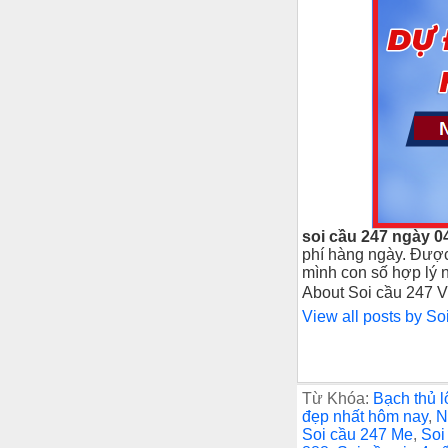
soi cầu 247 ngày 
phí hàng ngày. Được
mình con số hợp lý 
About Soi cầu 247 V
View all posts by So
Từ Khóa:
Bạch thủ l
đẹp nhất hôm nay
,
N
Soi cầu 247 Me
,
Soi