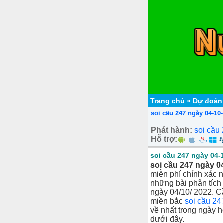
Trang chủ
»
Dự đoán
soi cầu 247 ngày 04-10
Phát hành:
soi cầu
Hỗ trợ:
soi cầu 247 ngày 04-
soi cầu 247 ngày 
miễn phí chính xác 
những bài phân tích
ngày 04/10/ 2022. Cầ
miền bắc
soi cầu 24
về nhất trong ngày 
dưới đây.