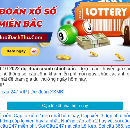
04-10-2022 dự đoán xsmb chính xác
– được các chuyên gia soi
 hệ thống soi cầu công khai miễn phí mỗi ngày, chúc các anh 
nhất để tham gia dự thưởng ngày hôm nay.
IP
i cầu 247 VIP
|
Dự đoán XSMB
Cặp lô kết nhất hôm nay
ô xiên
,
Cặp lô xiên 2 đẹp nhất hôm nay
,
Cặp xiên 3 đẹp nhất hô
hững cặp lô xiên hay ra nhất
,
Những cặp xiên 2 hay về
,
soi cầu
 cầu 247 miễn phí
,
Soi Cầu 247 net cặp Lô Kép
,
Soi cầu 366
,
so