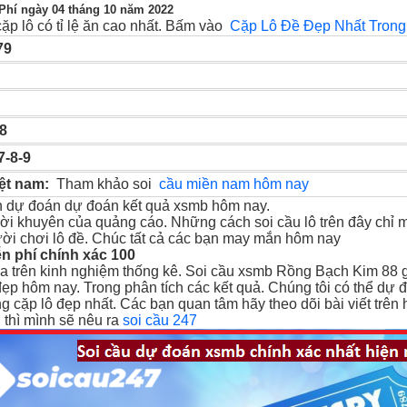
Phí ngày 04 tháng 10 năm
2022
ặp lô có tỉ lệ ăn cao nhất. Bấm vào
Cặp Lô Đề Đẹp Nhất Tron
79
88
7-8-9
ệt nam:
Tham khảo soi
cầu miền nam hôm nay
h dự đoán dự đoán kết quả xsmb hôm nay.
ời khuyên của quảng cáo. Những cách soi cầu lô trên đây chỉ m
i chơi lô đề. Chúc tất cả các bạn may mắn hôm nay
n phí chính xác 100
ựa trên kinh nghiệm thống kê. Soi cầu xsmb Rồng Bạch Kim 88 
ẹp hôm nay. Trong phân tích các kết quả. Chúng tôi có thể dự đ
 cặp lô đẹp nhất. Các bạn quan tâm hãy theo dõi bài viết trên
 thì mình sẽ nêu ra
soi cầu 247