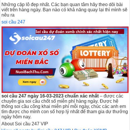
Những cặp lô đẹp nhất. Các bạn quan tâm hãy theo dõi bài
viết trên hàng ngày. Bạn nào có khả năng quay lại thì mình sẽ
nêu ra
soi cầu 247
soi cầu 247 ngày 16-03-2023
chuẩn xác nhất
– được các
chuyên gia soi cầu chốt số miễn phí hàng ngày. Được hệ
thống soi cầu công khai miễn phí mỗi ngày, chúc các anh em
tìm được cho mình con số hợp lý nhất để tham gia dự thưởng
ngày hôm nay.
About Soi cầu 247 VIP