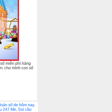
 số miễn phí hàng
ợc cho mình con số
oán số de hôm nay
,
ầu 247 Me
,
Soi cầu