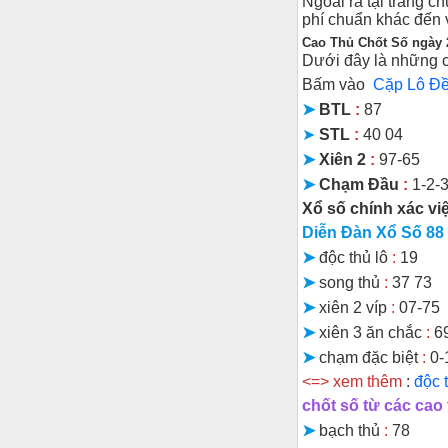
Ngoài ra tại trang c
phí chuẩn khác đến 
Cao Thủ Chốt Số ngày 
Dưới đây là những cặ
Bấm vào
Cặp Lô Đề
➤
BTL
:
87
➤
STL
:
40 04
➤
Xiên 2
:
97-65
➤
Chạm Đầu
:
1-2-3
Xổ số chính xác vi
Diễn Đàn Xổ Số 88
➤
độc thủ lô
:
19
➤
song thủ
:
37 73
➤
xiên 2 víp
:
07-75
➤
xiên 3 ăn chắc
:
69
➤
chạm đặc biệt
:
0-
<=> xem thêm
:
độc 
chốt số từ các cao
➤
bạch thủ
:
78