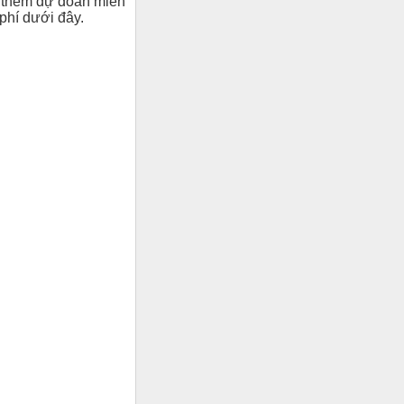
ẻ thêm dự đoán miễn
phí dưới đây.