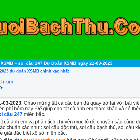
 XSMB
»
soi cầu 247 Dự Đoán XSMB ngày 21-03-2023
3-2023 dự đoán XSMB chinh xác nhất
ch kim
7
1-03-2023
. Chào mừng tất cả các bạn đã quay trở lại với bài viế
n phí hôm nay. Để giúp cho tất cả anh em tham khảo và có thê
oi cầu 247
miền bắc.
 tất cả anh em và phân tích chuyên mục lô đề chuyên sâu cùng d
ắc chuẩn xác như : soi cầu độc thủ, soi cầu bạch thủ, soi cầu x
ề giải đặc biệt xổ số miền bắc.