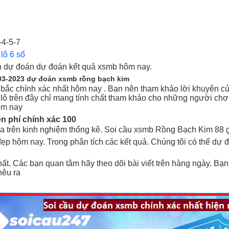
-4-5-7
lô 6 số
h dự đoán dự đoán kết quả xsmb hôm nay.
-03-2023 dự đoán xsmb rồng bạch kim
 bắc chính xác nhất hôm nay . Bạn nên tham khảo lời khuyên c
lô trên đây chỉ mang tính chất tham khảo cho những người chơi 
ôm nay
n phí chính xác 100
ựa trên kinh nghiệm thống kê. Soi cầu xsmb Rồng Bạch Kim 88 
ẹp hôm nay. Trong phân tích các kết quả. Chúng tôi có thể dự đ
ất. Các bạn quan tâm hãy theo dõi bài viết trên hàng ngày. Bạ
nêu ra