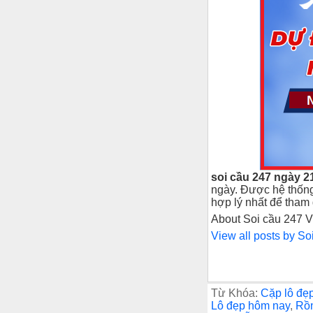
soi cầu 247 ngày 2
ngày. Được hệ thống
hợp lý nhất để tham
About Soi cầu 247 V
View all posts by So
Từ Khóa:
Cặp lô đẹ
Lô đẹp hôm nay
,
Rồn