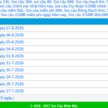
ầu 24h
,
Soi cầu 366
,
soi cầu 88
,
Soi cầu 888
,
Soi cầu bạch thủ
,
Soi cầu chính xác nhất hôm nay
,
Soi cầu Dự đoán XSMB chính 
 cầu miền Bắc
,
Soi cầu miễn phí 888
,
Soi cầu Rồng Bạch Kim
,
,
Soi cầu XSMB miễn phí ngày hôm nay
,
Soi cầu XSMB Win288
gày 07-8-2026
gày 06-8-2026
gày 05-8-2026
gày 04-8-2026
gày 01-8-2026
gày 31-7-2026
gày 30-7-2026
gày 29-7-2026
gày 28-7-2026
gày 27-7-2026
 5 ngày
|
© 2016 - 2017 Soi Cầu Miền Bắc