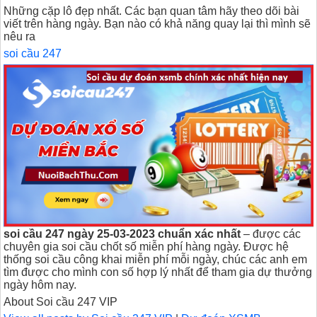
Những cặp lô đẹp nhất. Các bạn quan tâm hãy theo dõi bài
viết trên hàng ngày. Bạn nào có khả năng quay lại thì mình sẽ
nêu ra
soi cầu 247
soi cầu 247 ngày 25-03-2023
chuẩn xác nhất
– được các
chuyên gia soi cầu chốt số miễn phí hàng ngày. Được hệ
thống soi cầu công khai miễn phí mỗi ngày, chúc các anh em
tìm được cho mình con số hợp lý nhất để tham gia dự thưởng
ngày hôm nay.
About Soi cầu 247 VIP