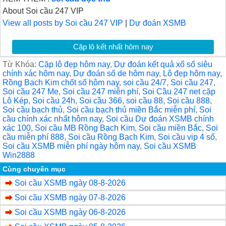
About Soi cầu 247 VIP
View all posts by Soi cầu 247 VIP
|
Dự đoán XSMB
Cặp lô kết nhất hôm nay
Từ Khóa:
Cặp lô đẹp hôm nay
,
Dự đoán kết quả xổ số siêu
chính xác hôm nay
,
Dự đoán số de hôm nay
,
Lô đẹp hôm nay
,
Rồng Bạch Kim chốt số hôm nay
,
soi cầu 24/7
,
Soi cầu 247
,
Soi cầu 247 Me
,
Soi cầu 247 miễn phí
,
Soi Cầu 247 net cặp
Lô Kép
,
Soi cầu 24h
,
Soi cầu 366
,
soi cầu 88
,
Soi cầu 888
,
Soi cầu bạch thủ
,
Soi cầu bạch thủ miền Bắc miễn phí
,
Soi
cầu chính xác nhất hôm nay
,
Soi cầu Dự đoán XSMB chính
xác 100
,
Soi cầu MB Rồng Bạch Kim
,
Soi cầu miền Bắc
,
Soi
cầu miễn phí 888
,
Soi cầu Rồng Bạch Kim
,
Soi cầu vip 4 số
,
Soi cầu XSMB miễn phí ngày hôm nay
,
Soi cầu XSMB
Win2888
Cùng chuyên mục
Soi cầu XSMB ngày 08-8-2026
Soi cầu XSMB ngày 07-8-2026
Soi cầu XSMB ngày 06-8-2026