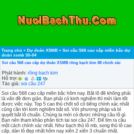
Trang chủ
»
Dự đoán XSMB
»
Soi cầu 568 cao cấp miền bắc dự
đoán xsmb 30-04
Soi cầu 568 cao cấp dự đoán XSMB rồng bạch kim 88 chinh xác
Phát hành:
rồng bạch kim
Hỗ trợ:
Tác giả:
soi cầu 247
Soi cầu 568 cao cấp miền bắc hôm nay. Bắt lô đề không phải
là vấn đề đơn giản. Bạn phải có kinh nghiệm thì mới làm tốt
được việc này. Top 5 cao thủ chốt số có tiếng chính xác nhất
cũng cần tới kinh nghiệm bắt số. Với phương pháp và bí
quyết bắt lô chuẩn. Chúng ta mới có được những cầu lô gì.
Bạn nên tham khảo phân tích tai soi cầu 247. Để tìm ra cầu
một cách chính xác nhất. Như bạch thủ lô mb, song thủ lô cao
cấp, dàn lô đẹp nhất hôm nay xiên 2 xiên 3 chuẩn nhất.