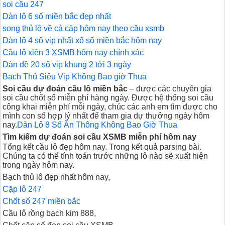
soi cầu 2
47
Dàn lô 6 số miền bắc đẹp nhất
song thủ lô về cả cặp hôm nay theo cầu xsmb
Dàn lô 4 số vip nhất xổ số miền bắc hôm nay
Cầu lô xiên 3 XSMB hôm nay chính xác
Dàn đề 20 số vip khung 2 tới 3 ngày
Bạch Thủ Siêu Vip Không Bao giờ Thua
Soi cầu dự đoán cầu lô miền bắc
– được các chuyên gia
soi cầu chốt số miễn phí hàng ngày. Được hệ thống soi cầu
công khai miễn phí mỗi ngày, chúc các anh em tìm được cho
mình con số hợp lý nhất để tham gia dự thưởng ngày hôm
nay.
Dàn Lô 8 Số Ăn Thông Không Bao Giờ Thua
Tìm kiếm dự đoán soi cầu XSMB miễn phí hôm nay
Tổng kết cầu lô đẹp hôm nay. Trong kết quả parsing bài.
Chúng ta có thể tính toán trước những lô nào sẽ xuất hiện
trong ngày hôm nay.
Bạch thủ lô đẹp nhất hôm nay,
Cặp lô 247
Chốt số 247 miền bắc
Cầu lô rồng bạch kim 888,