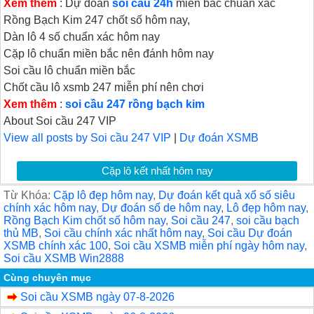
Xem thêm
: Dự đoán
soi cầu 24h
miền bắc chuẩn xác
Rồng Bạch Kim 247 chốt số hôm nay,
Dàn lô 4 số chuẩn xác hôm nay
Cặp lô chuẩn miền bắc nên đánh hôm nay
Soi cầu lô chuẩn miền bắc
Chốt cầu lô xsmb 247 miễn phí nên chơi
Xem thêm
:
soi cầu 247
rồng bạch kim
About Soi cầu 247 VIP
View all posts by Soi cầu 247 VIP
|
Dự đoán XSMB
Cặp lô kết nhất hôm nay
Từ Khóa:
Cặp lô đẹp hôm nay
,
Dự đoán kết quả xổ số siêu
chính xác hôm nay
,
Dự đoán số de hôm nay
,
Lô đẹp hôm nay
,
Rồng Bạch Kim chốt số hôm nay
,
Soi cầu 247
,
soi cầu bạch
thủ MB
,
Soi cầu chính xác nhất hôm nay
,
Soi cầu Dự đoán
XSMB chính xác 100
,
Soi cầu XSMB miễn phí ngày hôm nay
,
Soi cầu XSMB Win2888
Cùng chuyên mục
Soi cầu XSMB ngày 07-8-2026