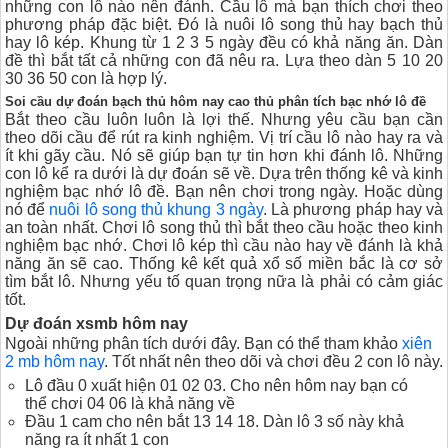
những con lô nào nên đánh. Cầu lô mà bạn thích chơi theo
phương pháp đặc biệt. Đó là nuôi lô song thủ hay bạch thủ
hay lô kép. Khung từ 1 2 3 5 ngày đều có khả năng ăn. Dàn
đề thì bắt tất cả những con đã nêu ra. Lựa theo dàn 5 10 20
30 36 50 con là hợp lý.
Soi cầu dự đoán bạch thủ hôm nay cao thủ phân tích bạc nhớ lô đề
Bắt theo cầu luôn luôn là lợi thế. Nhưng yêu cầu bạn cần
theo dõi cầu để rút ra kinh nghiệm. Vị trí cầu lô nào hay ra và
ít khi gãy cầu. Nó sẽ giúp bạn tự tin hơn khi đánh lô. Những
con lô kể ra dưới là dự đoán sẽ về. Dựa trên thống kê và kinh
nghiệm bạc nhớ lô đề. Bạn nên chơi trong ngày. Hoặc dùng
nó để
nuôi lô song thủ khung 3 ngày
. Là phương pháp hay và
an toàn nhất. Chơi lô song thủ thì bắt theo cầu hoặc theo kinh
nghiệm bạc nhớ. Chơi lô kép thì cầu nào hay về đánh là khả
năng ăn sẽ cao. Thống kê kết quả xổ số miền bắc là cơ sở
tìm bắt lô. Nhưng yếu tố quan trọng nữa là phải có cảm giác
tốt.
Dự đoán xsmb hôm nay
Ngoài những phân tích dưới đây. Bạn có thể tham khảo
xiên
2 mb hôm nay
. Tốt nhất nên theo dõi và chơi đều 2 con lô này.
Lô đầu 0 xuất hiện 01 02 03. Cho nên hôm nay bạn có
thể chơi 04 06 là khả năng về
Đầu 1 cam cho nên bắt 13 14 18. Dàn lô 3 số này khả
năng ra ít nhất 1 con