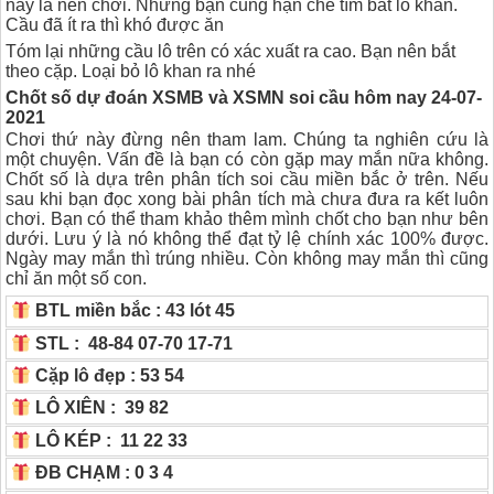
này là nên chơi. Nhưng bạn cũng hạn chế tìm bắt lô khan.
Cầu đã ít ra thì khó được ăn
Tóm lại những cầu lô trên có xác xuất ra cao. Bạn nên bắt
theo cặp. Loại bỏ lô khan ra nhé
Chốt số dự đoán XSMB và XSMN soi cầu hôm nay 24-07-
2021
Chơi thứ này đừng nên tham lam. Chúng ta nghiên cứu là
một chuyện. Vấn đề là bạn có còn gặp may mắn nữa không.
Chốt số là dựa trên phân tích soi cầu miền bắc ở trên. Nếu
sau khi bạn đọc xong bài phân tích mà chưa đưa ra kết luôn
chơi. Bạn có thể tham khảo thêm mình chốt cho bạn như bên
dưới. Lưu ý là nó không thể đạt tỷ lệ chính xác 100% được.
Ngày may mắn thì trúng nhiều. Còn không may mắn thì cũng
chỉ ăn một số con.
BTL miền bắc : 43 lót 45
STL : 48-84 07-70 17-71
Cặp lô đẹp : 53 54
LÔ XIÊN : 39 82
LÔ KÉP : 11 22 33
ĐB CHẠM : 0 3 4