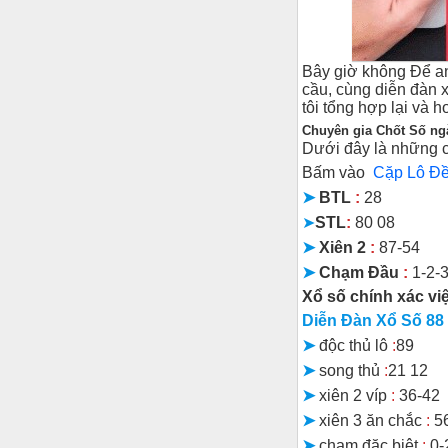
Bây giờ không Để a
cầu, cùng diễn đàn 
tôi tổng hợp lại và 
Chuyên gia Chốt Số ng
Dưới đây là những cặ
Bấm vào
Cặp Lô Đề
➤
BTL
:
28
➤
STL
:
80 08
➤
Xiên 2
:
87-54
➤
Chạm Đầu
:
1-2-3
Xổ số chính xác vi
Diễn Đàn Xổ Số 88
➤
độc thủ lô
:
89
➤
song thủ
:
21 12
➤
xiên 2 víp
:
36-42
➤
xiên 3 ăn chắc
:
56
➤
chạm đặc biệt
:
0-