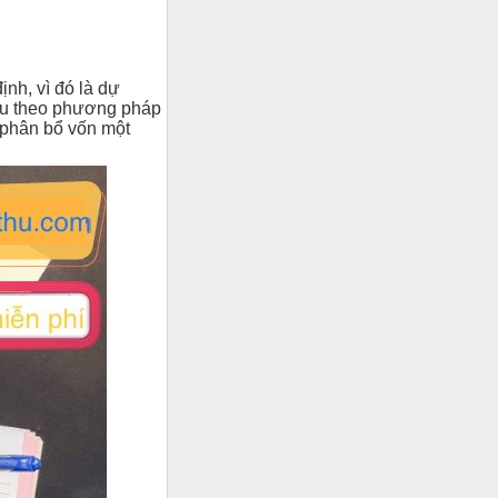
ịnh, vì đó là dự
cầu theo phương pháp
 phân bổ vốn một