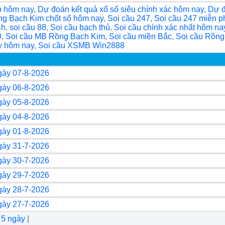
p hôm nay
,
Dự đoán kết quả xổ số siêu chính xác hôm nay
,
Dự đ
g Bạch Kim chốt số hôm nay
,
Soi cầu 247
,
Soi cầu 247 miễn p
4h
,
soi cầu 88
,
Soi cầu bạch thủ
,
Soi cầu chính xác nhất hôm na
0
,
Soi cầu MB Rồng Bạch Kim
,
Soi cầu miền Bắc
,
Soi cầu Rồng
y hôm nay
,
Soi cầu XSMB Win2888
gày 07-8-2026
gày 06-8-2026
gày 05-8-2026
gày 04-8-2026
gày 01-8-2026
gày 31-7-2026
gày 30-7-2026
gày 29-7-2026
gày 28-7-2026
gày 27-7-2026
 5 ngày
|