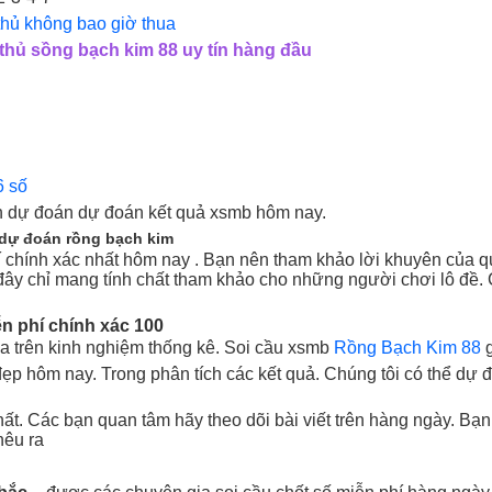
thủ không bao giờ thua
 thủ sồng bạch kim 88 uy tín hàng đầu
6 số
h dự đoán dự đoán kết quả xsmb hôm nay.
 dự đoán rồng bạch kim
 chính xác nhất hôm nay . Bạn nên tham khảo lời khuyên của 
 đây chỉ mang tính chất tham khảo cho những người chơi lô đề. 
n phí chính xác 100
ựa trên kinh nghiệm thống kê. Soi cầu xsmb
Rồng Bạch Kim 88
g
ẹp hôm nay. Trong phân tích các kết quả. Chúng tôi có thể dự đ
ất. Các bạn quan tâm hãy theo dõi bài viết trên hàng ngày. Bạ
nêu ra