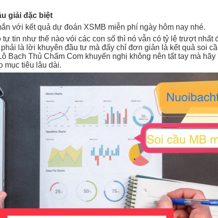
 giải đặc biệt
ắn với kết quả dự đoán XSMB miễn phí ngày hôm nay nhé.
tự tin như thế nào vói các con số thì nó vẫn có tỷ lệ trượt nhất đ
phải là lời khuyên đầu tư mà đấy chỉ đơn giản là kết quả soi 
 Lô Bạch Thủ Chấm Com khuyến nghị không nên tất tay mà hãy
 mục tiêu lâu dài.