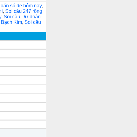
oán số de hôm nay
,
hí
,
Soi cầu 247 rồng
y
,
Soi cầu Dự đoán
 Bạch Kim
,
Soi cầu