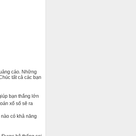
quảng cáo. Những
Chúc tất cả các bạn
iúp bạn thắng lớn
oán xổ số sẽ ra
n nào có khả năng