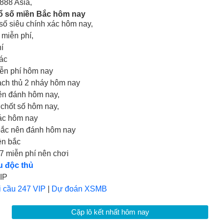
888 Asia,
ổ số miền Bắc hôm nay
số siêu chính xác hôm nay,
 miễn phí,
í
ác
iễn phí hôm nay
bạch thủ 2 nháy hôm nay
ên đánh hôm nay,
chốt số hôm nay,
xác hôm nay
bắc nên đánh hôm nay
ền bắc
7 miễn phí nên chơi
u độc thủ
IP
i cầu 247 VIP
|
Dự đoán XSMB
Cặp lô kết nhất hôm nay