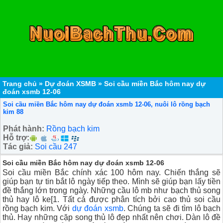
Trang chủ
»
Dự đoán XSMB
»
Soi cầu miền Bắc hôm nay dự
đoán xsmb 12-06
Soi cầu miền Bắc hôm nay dự đoán xsmb 12-06, nuôi lô rồng bạch
kim 88
Phát hành:
Rồng bạch kim
Hỗ trợ:
Tác giả:
Soi cầu 247
Soi cầu miền Bắc hôm nay dự đoán xsmb 12-06
Soi cầu miền Bắc chính xác 100 hôm nay. Chiến thắng sẽ
giúp bạn tự tin bắt lô ngày tiếp theo. Mình sẽ giúp bạn lấy tiền
đề thắng lớn trong ngày. Những cầu lô mb như bạch thủ song
thủ hay lô ke[1. Tất cả được phân tích bởi cao thủ soi cầu
rồng bạch kim. Với
dự đoán xsmb
. Chúng ta sẽ đi tìm lô bạch
thủ. Hay những cặp song thủ lô đẹp nhất nên chơi. Dàn lô đề