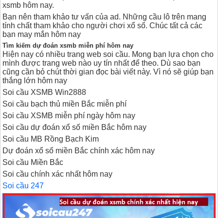
xsmb hôm nay.
Bạn nên tham khảo tư vấn của ad. Những cầu lô trên mang
tính chất tham khảo cho người chơi xổ số. Chúc tất cả các
bạn may mắn hôm nay
Tìm kiếm dự đoán xsmb miễn phí hôm nay
Hiện nay có nhiều trang web soi cầu. Mong bạn lựa chọn cho
mình được trang web nào uy tín nhất để theo. Dù sao bạn
cũng cần bỏ chút thời gian đọc bài viết này. Vì nó sẽ giúp bạn
thắng lớn hôm nay
Soi cầu XSMB Win2888
Soi cầu bạch thủ miền Bắc miễn phí
Soi cầu XSMB miễn phí ngày hôm nay
Soi cầu dự đoán xổ số miền Bắc hôm nay
Soi cầu MB Rồng Bạch Kim
Dự đoán xổ số miền Bắc chính xác hôm nay
Soi cầu Miền Bắc
Soi cầu chính xác nhất hôm nay
Soi cầu 247