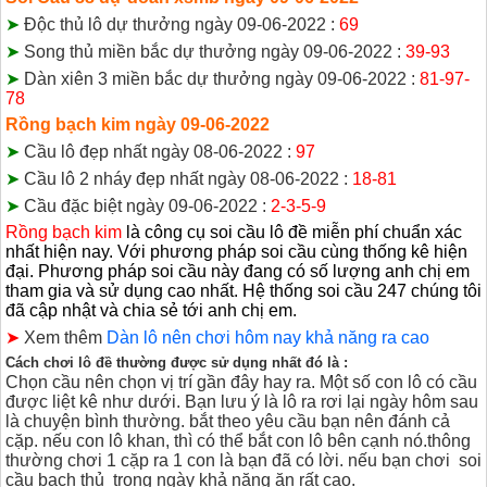
➤
Độc thủ lô dự thưởng ngày 0
9-06
-2022 :
69
➤
Song thủ miền bắc dự thưởng ngày 0
9-06
-2022 :
39-93
➤
Dàn xiên 3 miền bắc dự thưởng ngày 0
9-06
-2022 :
81-97-
78
Rồng bạch kim ngày 0
9-06
-2022
➤
Cầu lô đẹp nhất ngày 0
8-06
-2022 :
97
➤
Cầu lô 2 nháy đẹp nhất ngày 0
8-06
-2022 :
18-81
➤
Cầu đặc biệt ngày 0
9-06
-2022 :
2-3-5-9
Rồng bạch kim
là
công cụ soi cầu lô đề miễn phí chuẩn xác
nhất hiện nay. Với phương pháp soi cầu cùng thống kê hiện
đại. Phương pháp soi cầu này đang có số lượng anh chị em
tham gia và sử dụng cao nhất. Hệ thống soi cầu 247 chúng tôi
đã cập nhật và chia sẻ tới anh chị em.
➤
Xem thêm
Dàn lô nên chơi hôm nay khả năng ra cao
Cách chơi lô đề thường được sử dụng nhất đó là :
Chọn cầu nên chọn vị trí gần đây hay ra. Một số con lô có cầu
được liệt kê như dưới. Bạn lưu ý là lô ra rơi lại ngày hôm sau
là chuyện bình thường. bắt theo yêu cầu bạn nên đánh cả
cặp. nếu con lô khan, thì có thể bắt con lô bên cạnh nó.thông
thường chơi 1 cặp ra 1 con là bạn đã có lời. nếu bạn chơi soi
cầu bạch thủ trong ngày khả năng ăn rất cao.