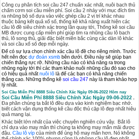
Công cụ phân tích soi cầu 247 chuẩn xác nhất, nuôi bạch thủ
chấm cơm soi cầu miễn phí. Soi cầu 2 nháy với mục đích tìm
ra nhũng bộ số dựa vào việc ghép cầu 2 vị trí khác nhau
thuộc bảng kết quả xổ số, thống kê khả năng xuất hiện các
cầu lô đề siêu chính xác trong lần quay tới, Thống kê soi cầu
MB được cung cấp miễn phí giúp tìm ra nhũng cầu lô bạch
thủ, lô song thủ, giãi đặc biệt miền bắc cùng các dàn lô khác
và soi cầu xổ số đẹp mỗi ngày.
Để có sự lựa chọn chính xác cầu lô đề cho riêng mình. Trước
hết nên đọc
dự đoán xsmb
bên dưới. Điều này sẽ giúp bạn
chiến thắng rực rỡ. Những cầu nào có khả năng ra trong
nhũng ngày tới thì các tham khảo nuôi nhũng cầu đó sao cho
có hiệu quả nhất
nuôi lô
là để các bạn có khả năng chiến
thắng cao. Những thống kê
soi cầu 247
này là tham khảo hợp
lý nhất.
Soi Cầu Miễn Phí 8888 Siêu Chính Xác Ngày 09
-06
-2022 Hôm nay
Soi Cầu Miễn Phí 8888 Siêu Chính Xác Ngày 09
-06
-2022
.
Đa phần chúng ta bắt lô đều dựa vào kinh nghiệm bạc nhớ.
biết cách vận dụng thống kê cầu độc thủ cặp lô đẹp nhất hiệu
quả mang lại.
Khác biệt lớn nhất của việc chuyên nghiên cứu vậy. Bắt lô
chỉ dựa vào may mắn thì chúng ta không may mắn mãi được
đậu.
Cầu lô víp
của mình để ủng hộ may mắn hơn. Nó không
thể chính xác 100% nhưng cũng là những cầu lô đẹp nhất