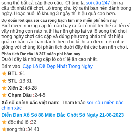
song thủ bắt cả cặp theo cầu. Chúng ta
soi cầu 247
tìm ra
cầu tốt nhất để chơi. Lô trong chu kỳ ra thì bạn nên đánh trong
ngày. Hoặc nuôi lô khung 3 ngày thì hiệu quả cao hơn.
Dự đoán Kết quả soi cầu rồng bạch kim mb miễn phí hôm nay
Biết được những cặp lô nào hay ra là có một lợi thế rất lớn.vì
vậy những con nào ra thì ta nên ghép lại và lô song thủ choi
trong ngày.chơi các cặp và đúng phương pháp thì rât hiệu
quả.cơ bản các bạn đánh theo chu kì thi an được.nếu như
giống với chúng tôi phân tích dưới đây thì các bạn nên chơi.
Phân tích Dự cầu lô 247 miễn phí hôm nay
Dưới đây là những cặp lô có tỉ lệ ăn cao nhất.
Bấm vào
Cặp Lô Đề Đẹp Nhất Trong Ngày
BTL
:
91
STL
:
13 31
Xiên 2
:
48-28
Chạm Đầu
:
2-4-5
Xổ số chính xác việt nam:
Tham khảo
soi cầu miền bắc
chính xác
Diễn Đàn Xổ Số 88 Miền Bắc Chốt Số Ngày 21-08-2023
độc thủ lô
:
32
song thủ
:
34 43