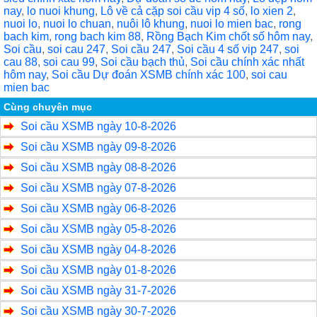
nay
,
lo nuoi khung
,
Lô về cả cặp soi cầu vip 4 số
,
lo xien 2
,
nuoi lo
,
nuoi lo chuan
,
nuôi lô khung
,
nuoi lo mien bac
,
rong
bach kim
,
rong bach kim 88
,
Rồng Bạch Kim chốt số hôm nay
,
Soi cầu
,
soi cau 247
,
Soi cầu 247
,
Soi cầu 4 số vip 247
,
soi
cau 88
,
soi cau 99
,
Soi cầu bạch thủ
,
Soi cầu chính xác nhất
hôm nay
,
Soi cầu Dự đoán XSMB chính xác 100
,
soi cau
mien bac
Cùng chuyên mục
Soi cầu XSMB ngày 10-8-2026
Soi cầu XSMB ngày 09-8-2026
Soi cầu XSMB ngày 08-8-2026
Soi cầu XSMB ngày 07-8-2026
Soi cầu XSMB ngày 06-8-2026
Soi cầu XSMB ngày 05-8-2026
Soi cầu XSMB ngày 04-8-2026
Soi cầu XSMB ngày 01-8-2026
Soi cầu XSMB ngày 31-7-2026
Soi cầu XSMB ngày 30-7-2026