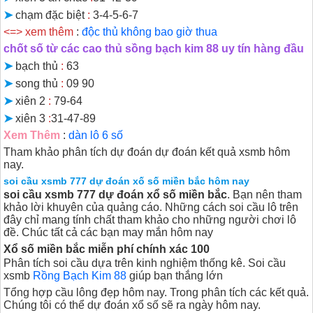
➤
chạm đặc biệt
:
3-4-5-6-7
<=> xem thêm
:
độc thủ không bao giờ thua
chốt số từ các cao thủ sồng bạch kim 88 uy tín hàng đầu
➤
bạch thủ
:
63
➤
song thủ
:
09 90
➤
xiên 2
:
79-64
➤
xiên 3
:
31-47-89
Xem
Thêm
:
dàn lô 6 số
Tham khảo phân tích dự đoán dự đoán kết quả xsmb hôm
nay.
soi cầu xsmb 777 dự đoán xố số miền bắc
hôm nay
soi cầu xsmb 777 dự đoán xổ số miền bắc
. Bạn nên tham
khảo lời khuyên của quảng cáo. Những cách soi cầu lô trên
đây chỉ mang tính chất tham khảo cho những người chơi lô
đề. Chúc tất cả các bạn may mắn hôm nay
Xổ số miền bắc miễn phí chính xác 100
Phân tích soi cầu dựa trên kinh nghiệm thống kê. Soi cầu
xsmb
Rồng Bạch Kim 88
giúp bạn thắng lớn
Tổng hợp cầu lông đẹp hôm nay. Trong phân tích các kết quả.
Chúng tôi có thể dự đoán xổ số sẽ ra ngày hôm nay.