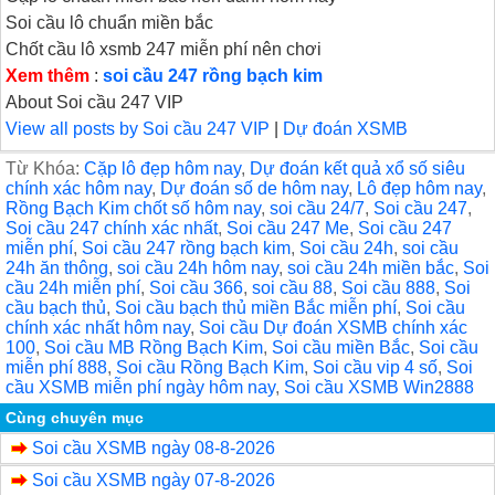
Soi cầu lô chuẩn miền bắc
Chốt cầu lô xsmb 247 miễn phí nên chơi
Xem thêm
:
soi cầu 247
rồng bạch kim
About Soi cầu 247 VIP
View all posts by Soi cầu 247 VIP
|
Dự đoán XSMB
Từ Khóa:
Cặp lô đẹp hôm nay
,
Dự đoán kết quả xổ số siêu
chính xác hôm nay
,
Dự đoán số de hôm nay
,
Lô đẹp hôm nay
,
Rồng Bạch Kim chốt số hôm nay
,
soi cầu 24/7
,
Soi cầu 247
,
Soi cầu 247 chính xác nhất
,
Soi cầu 247 Me
,
Soi cầu 247
miễn phí
,
Soi cầu 247 rồng bạch kim
,
Soi cầu 24h
,
soi cầu
24h ăn thông
,
soi cầu 24h hôm nay
,
soi cầu 24h miền bắc
,
Soi
cầu 24h miễn phí
,
Soi cầu 366
,
soi cầu 88
,
Soi cầu 888
,
Soi
cầu bạch thủ
,
Soi cầu bạch thủ miền Bắc miễn phí
,
Soi cầu
chính xác nhất hôm nay
,
Soi cầu Dự đoán XSMB chính xác
100
,
Soi cầu MB Rồng Bạch Kim
,
Soi cầu miền Bắc
,
Soi cầu
miễn phí 888
,
Soi cầu Rồng Bạch Kim
,
Soi cầu vip 4 số
,
Soi
cầu XSMB miễn phí ngày hôm nay
,
Soi cầu XSMB Win2888
Cùng chuyên mục
Soi cầu XSMB ngày 08-8-2026
Soi cầu XSMB ngày 07-8-2026