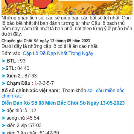
Những phân tích soi cầu sẽ giúp bạn căn bắt số tốt nhất. Con
lô bào kết nhất thì bạn đánh tương tự như Cầu lô bạch thủ
hôm nay. cách tốt nhất là bạn phải bắt theo từng ý ở phân bên
dưới đây.
Chuyên gia Chốt Số ngày 13 tháng 05 năm 2023
Dưới đây là những cặp lô có tỉ lệ ăn cao nhất.
Bấm vào
Cặp Lô Đề Đẹp Nhất Trong Ngày
➤
BTL
:
93
➤
STL
:
04 40
➤
Xiên 2
:
87-63
➤
Chạm Đầu
:
1-2-3-5-7
Xổ số chính xác việt nam:
Tham khảo
soi cầu miền bắc
chính xác
Diễn Đàn Xổ Số 88 Miền Bắc Chốt Số Ngày 13-05-2023
➤
độc thủ lô
:
12
➤
song thủ
:
45 54
➤
xiên 2 víp
:
57-03
➤
xiên 3 ăn chắc
:
81-42-39