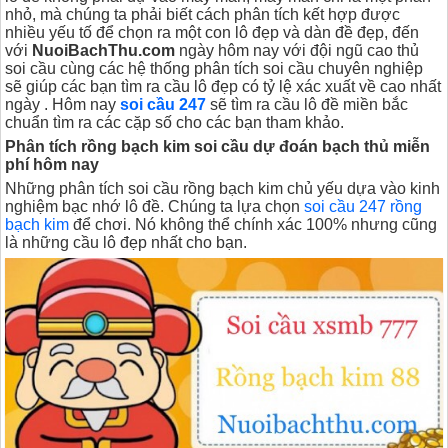
nhỏ, mà chúng ta phải biết cách phân tích kết hợp được
nhiều yếu tố để chọn ra một con lô đẹp và dàn đề đẹp, đến
với
NuoiBachThu.com
ngày hôm nay với đội ngũ cao thủ
soi cầu cùng các hệ thống phân tích soi cầu chuyên nghiệp
sẽ giúp các bạn tìm ra cầu lô đẹp có tỷ lệ xác xuất về cao nhất
ngày . Hôm nay
soi cầu 247
sẽ tìm ra cầu lô đề miền bắc
chuẩn tìm ra các cặp số cho các bạn tham khảo.
Phân tích rồng bạch kim soi cầu dự đoán bạch thủ miễn
phí hôm nay
Những phân tích soi cầu rồng bạch kim chủ yếu dựa vào kinh
nghiệm bạc nhớ lô đề. Chúng ta lựa chọn
soi cầu 247 rồng
bạch kim
để chơi. Nó không thể chính xác 100% nhưng cũng
là những cầu lô đẹp nhất cho bạn.