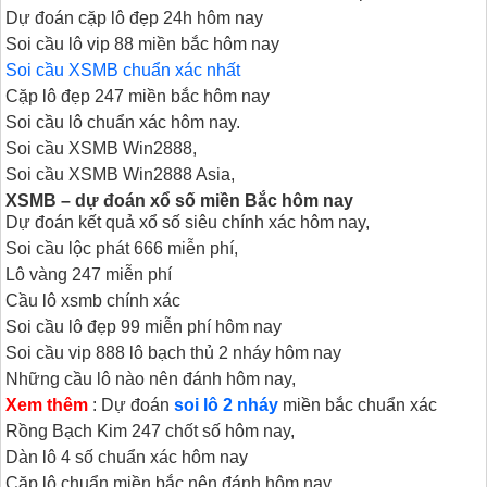
Dự đoán cặp lô đẹp 24h hôm nay
Soi cầu lô vip 88 miền bắc hôm nay
Soi cầu XSMB chuẩn xác nhất
Cặp lô đẹp 247 miền bắc hôm nay
Soi cầu lô chuẩn xác hôm nay.
Soi cầu XSMB Win2888,
Soi cầu XSMB Win2888 Asia,
XSMB – dự đoán xổ số miền Bắc hôm nay
Dự đoán kết quả xổ số siêu chính xác hôm nay,
Soi cầu lộc phát 666 miễn phí,
Lô vàng 247 miễn phí
Cầu lô xsmb chính xác
Soi cầu lô đẹp 99 miễn phí hôm nay
Soi cầu vip 888 lô bạch thủ 2 nháy hôm nay
Những cầu lô nào nên đánh hôm nay,
Xem thêm
: Dự đoán
soi lô 2 nháy
miền bắc chuẩn xác
Rồng Bạch Kim 247 chốt số hôm nay,
Dàn lô 4 số chuẩn xác hôm nay
Cặp lô chuẩn miền bắc nên đánh hôm nay