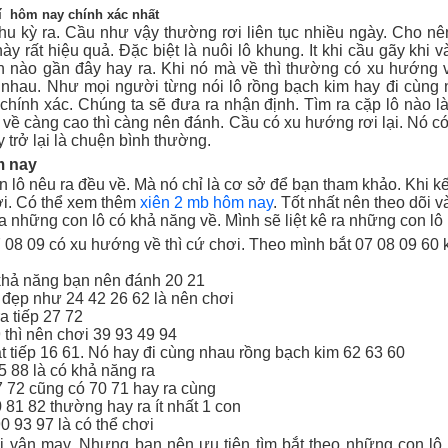
 hôm nay chính xác nhất
u kỳ ra. Cầu như vậy thường rơi liên tục nhiều ngày. Cho nê
y rất hiệu quả. Đặc biệt là nuôi lô khung. It khi cầu gãy khi 
nào gần đây hay ra. Khi nó mà về thì thường có xu hướng về
 nhau. Như mọi người từng nói lô rồng bạch kim hay đi cùng 
chính xác. Chúng ta sẽ đưa ra nhận định. Tìm ra cặp lô nào là
 về càng cao thì càng nên đánh. Cầu có xu hướng rơi lại. Nó có 
y trở lại là chuện bình thường.
m nay
n lô nêu ra đều về. Mà nó chỉ là cơ sở để bạn tham khảo. Khi kế
hơi. Có thể xem thêm
xiên 2 mb hôm nay
. Tốt nhất nên theo dõi v
 ra những con lô có khả năng về. Mình sẽ liệt kê ra những con l
 08 09 có xu hướng về thì cứ chơi. Theo mình bắt 07 08 09 60 
khả năng bạn nên đánh 20 21
 đẹp như 24 42 26 62 là nên chơi
a tiếp 27 72
 thì nên chơi 39 93 49 94
ắt tiếp 16 61. Nó hay đi cùng nhau rồng bạch kim 62 63 60
5 88 là có khả năng ra
 72 cũng có 70 71 hay ra cùng
0 81 82 thường hay ra ít nhất 1 con
 93 97 là có thể chơi
i vận may. Nhưng bạn nên ưu tiên tìm bắt theo những con lô t