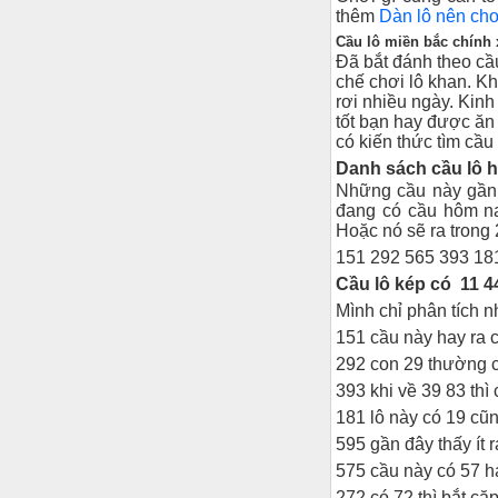
thêm
Dàn lô nên chơ
Cầu lô miền bắc chính 
Đã bắt đánh theo cầu
chế chơi lô khan. Khi
rơi nhiều ngày. Kinh
tốt bạn hay được ăn 
có kiến thức tìm cầu
Danh sách cầu lô 
Những cầu này gần đ
đang có cầu hôm na
Hoặc nó sẽ ra trong 
151 292 565 393 18
Cầu lô kép có 11 4
Mình chỉ phân tích n
151 cầu này hay ra c
292 con 29 thường c
393 khi về 39 83 thì
181 lô này có 19 cũ
595 gần đây thấy ít 
575 cầu này có 57 h
272 có 72 thì bắt cặ