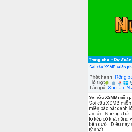
Trang chủ
»
Dự đoán
Soi cầu XSMB miễn ph
Phát hành:
Rồng bạ
Hỗ trợ:
Tác giả:
Soi cầu 24
Soi cầu XSMB miễn p
Soi cầu XSMB miễn p
miền bắc bắt đánh lô
ăn lớn. Nhưng chắc 
lô kép có khả năng 
bên dưới. Điều này 
lý nhất.