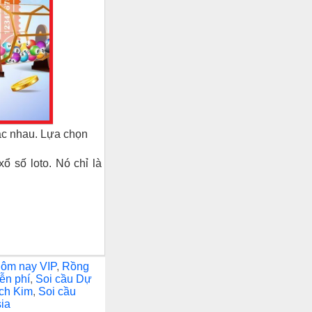
ác nhau. Lựa chọn
ổ số loto. Nó chỉ là
hôm nay VIP
,
Rồng
ễn phí
,
Soi cầu Dự
ch Kim
,
Soi cầu
ia