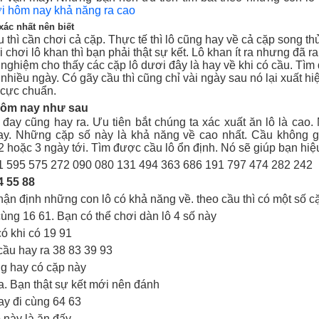
i hôm nay khả năng ra cao
xác nhất nên biết
 thì cần chơi cả cặp. Thực tế thì lô cũng hay về cả cặp song th
 chơi lô khan thì bạn phải thật sự kết. Lô khan ít ra nhưng đã r
 nghiệm cho thấy các cặp lô dươi đây là hay về khi có cầu. Tìm 
nhiều ngày. Có gãy cầu thì cũng chỉ vài ngày sau nó lại xuất hi
 cực chuẩn.
hôm nay như sau
ay cũng hay ra. Ưu tiên bắt chúng ta xác xuất ăn lô là cao.
y. Những cặp số này là khả năng về cao nhất. Cầu không gãy 
2 hoặc 3 ngày tới. Tìm được cầu lô ổn định. Nó sẽ giúp bạn hiệu
1 595 575 272 090 080 131 494 363 686 191 797 474 282 242
4 55 88
hận định những con lô có khả năng về. theo cầu thì có một số c
ùng 16 61. Bạn có thể chơi dàn lô 4 số này
ó khi có 19 91
 cầu hay ra 38 83 39 93
ng hay có cặp này
ra. Bạn thật sự kết mới nên đánh
ay đi cùng 64 63
p này là ăn đấy