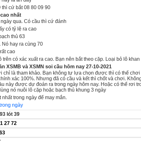
 thì cứ bắt 08 80 09 90
 cao nhất
u ngày qua. Có cầu thì cứ đánh
y có tỷ lệ ra cao
bạch thủ 63
. Nó hay ra cùng 70
rất cao
 trên có xác xuất ra cao. Bạn nên bắt theo cặp. Loại bỏ lô khan
án XSMB và XSMN soi cầu hôm nay 27-10-2021
 chỉ là tham khảo. Bạn không tự lựa chọn được thì có thể chơ
hính xác 100%. Nhưng đã có cầu và kết thì chốt và chơi. Khôn
ầu này được dự đoán ra trong ngày hôm nay. Hoặc có thể rơi tr
 dùng nó nuôi lô cặp hoặc bạch thủ khung 3 ngày
ết nhất trong ngày để may mắn.
 trong ngày
93 lót 39
1 27 72
 63