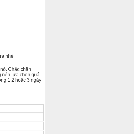
 ra nhé
i nó. Chắc chắn
g nên lựa chọn quá
ong 1 2 hoặc 3 ngày