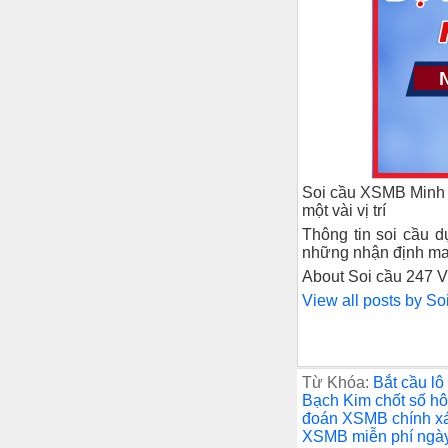
Soi cầu XSMB Minh N
một vài vị trí
Thông tin soi cầu d
những nhận định man
About Soi cầu 247 V
View all posts by So
Từ Khóa:
Bắt cầu lô
Bạch Kim chốt số h
đoán XSMB chính x
XSMB miễn phí ngà