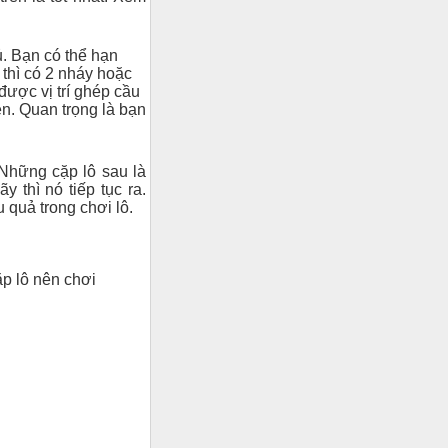
ủ. Bạn có thể hạn
a thì có 2 nháy hoặc
được vị trí ghép cầu
ện. Quan trọng là bạn
 Những cặp lô sau là
thì nó tiếp tục ra.
 quả trong chơi lô.
ặp lô nên chơi