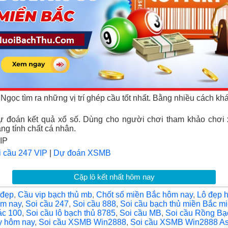
gọc tìm ra những vị trí ghép cầu tốt nhất. Bằng nhiều cách kh
ự đoán kết quả xổ số. Dùng cho người chơi tham khảo chơi x
g tính chất cá nhân.
IP
i cầu 247 VIP
|
Dự đoán XSMB
Cặp lô kết nhất hôm nay
 đẹp
,
Cầu vip bạch thủ mb
,
Chốt số miền Bắc hôm nay
,
Lô đẹp 
ôm nay
,
Soi cầu 247
,
Soi cầu 888
,
Soi cầu bạch thủ miền Bắc mi
ác 100
,
Soi cầu lô bạch thủ 8785
,
Soi cầu MB
,
Soi cầu Rồng Bạ
y hôm nay
,
Soi cầu XSMB Win2888
,
Soi cầu XSMB Win2888 As