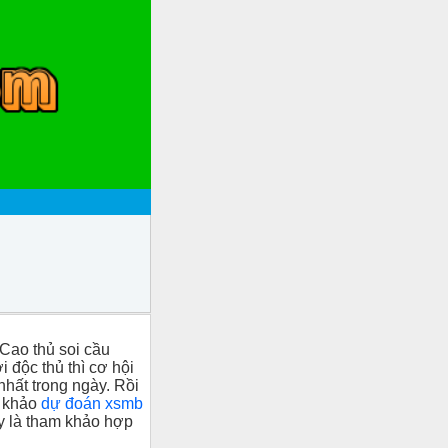
Cao thủ soi cầu
i độc thủ thì cơ hội
hất trong ngày. Rồi
m khảo
dự đoán xsmb
y là tham khảo hợp