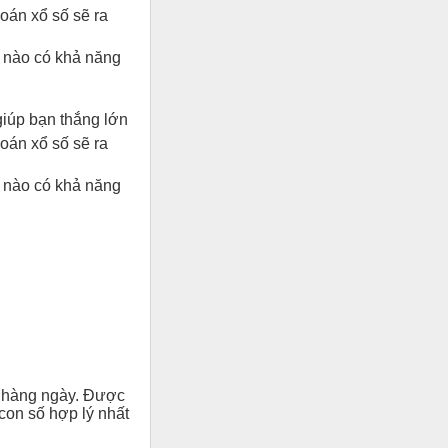
oán xổ số sẽ ra
n nào có khả năng
iúp bạn thắng lớn
oán xổ số sẽ ra
n nào có khả năng
í hàng ngày. Được
con số hợp lý nhất