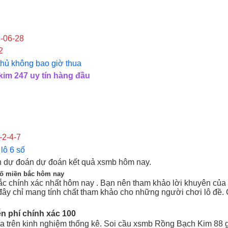
-06-28
2
thủ không bao giờ thua
kim 247 uy tín hàng đầu
-2-4-7
lô 6 số
h dự đoán dự đoán kết quả xsmb hôm nay.
số miền bắc hôm nay
bắc chính xác nhất hôm nay . Bạn nên tham khảo lời khuyên củ
 đây chỉ mang tính chất tham khảo cho những người chơi lô đề. 
n phí chính xác 100
ựa trên kinh nghiệm thống kê. Soi cầu xsmb Rồng Bạch Kim 88 