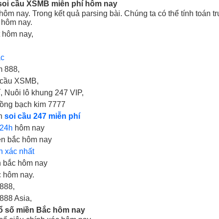
soi cầu XSMB miễn phí hôm nay
hôm nay. Trong kết quả parsing bài. Chúng ta có thể tính toán 
y hôm nay.
t hôm nay,
ắc
m 888,
i cầu XSMB,
, Nuôi lô khung 247 VIP,
 rồng bạch kim 7777
án
soi cầu 247 miễn phí
 24h
hôm nay
iền bắc hôm nay
 xác nhất
n bắc hôm nay
c hôm nay.
888,
888 Asia,
ổ số miền Bắc hôm nay