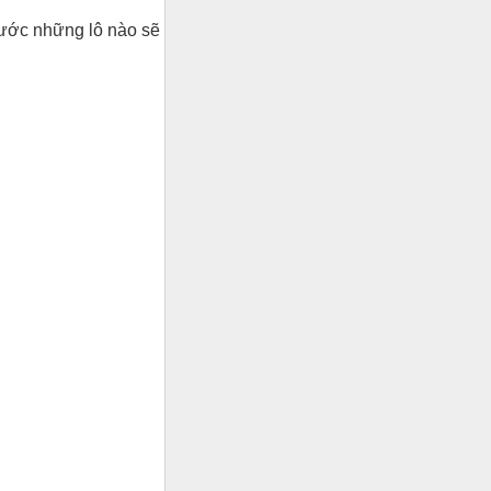
trước những lô nào sẽ