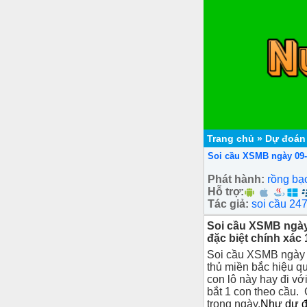
Trang chủ
»
Dự đoán
Soi cầu XSMB ngày 09-
Phát hành:
rồng bạ
Hỗ trợ:
Tác giả:
soi cầu 24
Soi cầu XSMB ngày 
đặc biệt chính xác
Soi cầu XSMB ngày 
thủ miền bắc hiệu qu
con lô này hay đi v
bắt 1 con theo cầu.
trong ngày.
Như dự đo