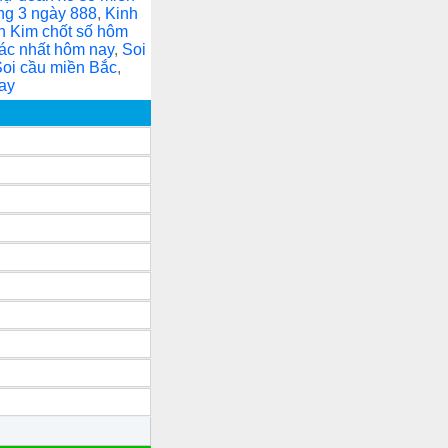
g 3 ngày 888
,
Kinh
 Kim chốt số hôm
xác nhất hôm nay
,
Soi
oi cầu miền Bắc
,
ay