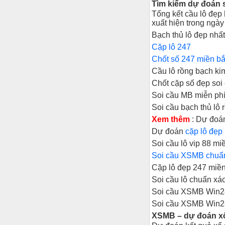
Tìm kiếm dự đoán 
Tổng kết cầu lô đẹp 
xuất hiện trong ngà
Bạch thủ lô đẹp nhấ
Cặp lô 247
Chốt số 247 miền b
Cầu lô rồng bạch ki
Chốt cặp số đẹp so
Soi cầu MB miễn phí
Soi cầu bạch thủ lô
Xem thêm
: Dự đo
Dự đoán
cặp lô đẹp
Soi cầu lô vip 88 m
Soi cầu XSMB chuẩn
Cặp lô đẹp 247 miề
Soi cầu lô chuẩn xá
Soi cầu XSMB Win2
Soi cầu XSMB Win2
XSMB – dự đoán x