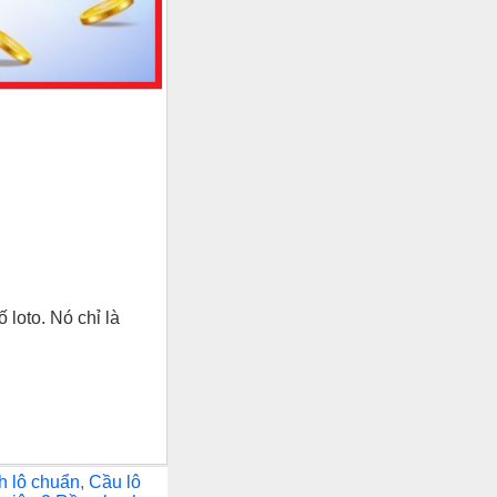
loto. Nó chỉ là
h lô chuẩn
,
Cầu lô