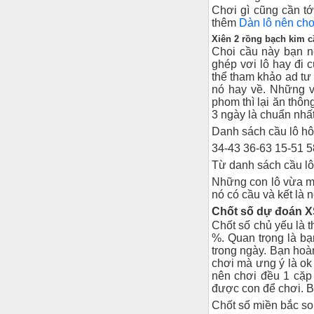
Chơi gì cũng cần tớ
thêm
Dàn lô nên chơ
Xiên 2 rồng bạch kim c
Choi cầu này bạn n
ghép vơi lô hay đi 
thể tham khảo ad tư
nó hay về. Những vị
phom thì lại ăn thô
3 ngày là chuẩn nhất
Danh sách cầu lô h
34-43 36-63 15-51 5
Từ danh sách cầu lô 
Những con lô vừa mớ
nó có cầu và kết là
Chốt số dự đoán X
Chốt số chủ yếu là t
%. Quan trọng là bạn
trong ngày. Bạn hoà
chơi mà ưng ý là ok
nên chơi đều 1 cặp 
được con để chơi. B
Chốt số miền bắc s