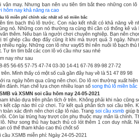
i vận may. Nhưng bạn nên ưu tiên tìm bắt theo những con lô t
i hôm nay khả năng ra cao
ầu lô miễn phí chính xác nhất xổ số miền bắc
ên tìm bạch thủ lô trước. Con nào kết nhất có khả năng về n
cùng nó. Những con nó thường ra cùng thì cần có thống kê và
 vấn thêm. Nếu bạn là người chơi chuyên nghiệp. Bạn nên chọn 
 trí ghép cầu đẹp đấy cũng ít khi mà trượt quá 3 ngày. Như
ng nhiều ngày. Những con lô như vay65 thì nên nuôi lô bạch thủ
. Tự tin tìm bắt các con lô vó cầu như sau nhé
ôm nay như sau
8-85 56-65 57-75 47-74 03-30 14-41 67-76 89-98 27-72
trên. Mình thấy có một số cuầ gần đây hay về là 51 47 89 98
i ra ngày hôm qua cũng nên chơi. Do lô rơi thường xuất hiện 
 nên đánh. Hạn chế lựa chọn nhiều loạn số
song thủ lô miền bắc
SMB và XSMN soi cầu hôm nay 24-05-2021
ham khảo dựa trên phân tích ở trên. Không phải khi nào cũng s
 kết cặp nào thì cứ chơi. Từ kết quả phân tích soi cầu trên. 
n toàn xác định nên chơi cặp lô nào. Trang
soi cầu xsmb
giúp b
 rồi. Còn lại trúng hay trượt còn phụ thuộc may mắn là chính. 
lô. Như song thủ hay bạch thủ có lót thêm 1 con duy nhất. 
ạn có thể tham khảo cao thủ chốt số
oi cầu XSMB miễn phí: Ngày 24-05-2021