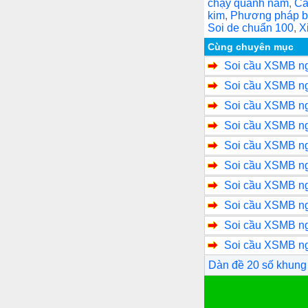
chạy quanh năm
,
Cầ
kim
,
Phương pháp bắ
Soi de chuẩn 100
,
X
Cùng chuyên mục
Soi cầu XSMB n
Soi cầu XSMB n
Soi cầu XSMB n
Soi cầu XSMB n
Soi cầu XSMB n
Soi cầu XSMB n
Soi cầu XSMB n
Soi cầu XSMB n
Soi cầu XSMB n
Soi cầu XSMB n
Dàn đề 20 số khung