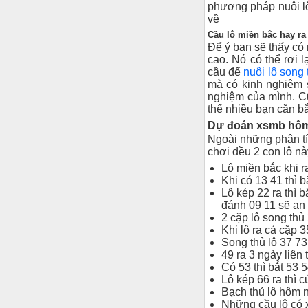
phương pháp nuôi lô
về
Cầu lô miền bắc hay r
Để ý bạn sẽ thấy có m
cao. Nó có thể rơi l
cầu để
nuôi lô song
mà có kinh nghiệm s
nghiệm của mình. Cũn
thế nhiều bạn căn bắt
Dự đoán xsmb hô
Ngoài những phân tí
chơi đều 2 con lô nà
Lô miền bắc khi ra
Khi có 13 41 thì b
Lô kép 22 ra thì 
đánh 09 11 sẽ an 
2 cặp lô song thủ
Khi lô ra cả cặp 3
Song thủ lô 37 73
49 ra 3 ngày liên
Có 53 thì bắt 53 
Lô kép 66 ra thì c
Bạch thủ lô hôm n
Những cầu lô có x