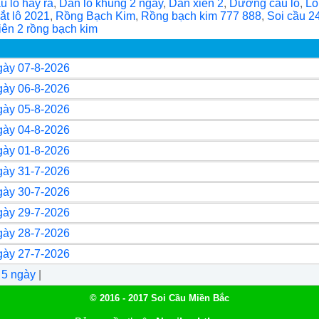
u lô hay ra
,
Dàn lô khung 2 ngày
,
Dàn xiên 2
,
Dương cầu lô
,
Lô
t lô 2021
,
Rồng Bạch Kim
,
Rồng bạch kim 777 888
,
Soi cầu 2
iên 2 rồng bạch kim
gày 07-8-2026
gày 06-8-2026
gày 05-8-2026
gày 04-8-2026
gày 01-8-2026
gày 31-7-2026
gày 30-7-2026
gày 29-7-2026
gày 28-7-2026
gày 27-7-2026
 5 ngày
|
© 2016 - 2017 Soi Cầu Miền Bắc