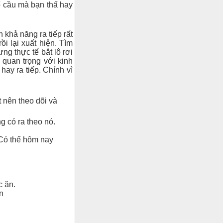
ố cầu mà bạn thấ hay
n khả năng ra tiếp rất
ồi lại xuất hiện. Tìm
ng thực tế bắt lô rơi
 quan trọng với kinh
hay ra tiếp. Chính vì
t nên theo dõi và
ng có ra theo nó.
. Có thể hôm nay
c ăn.
n