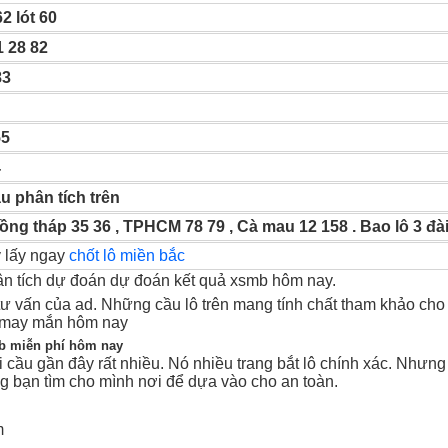
2 lót 60
1 28 82
83
55
4
 phân tích trên
g tháp 35 36 , TPHCM 78 79 , Cà mau 12 158 . Bao lô 3 đài
 lấy ngay
chốt lô miền bắc
n tích dự đoán dự đoán kết quả xsmb hôm nay.
ư vấn của ad. Những cầu lô trên mang tính chất tham khảo cho
n may mắn hôm nay
b miễn phí hôm nay
cầu gần đây rất nhiều. Nó nhiều trang bắt lô chính xác. Nhưng
ng bạn tìm cho mình nơi để dựa vào cho an toàn.
m