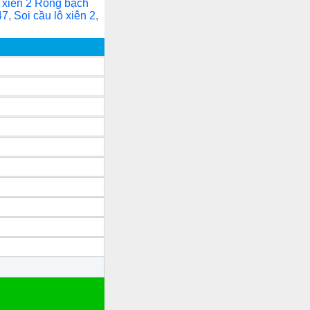
 xiên 2 Rồng bạch
47
,
Soi cầu lô xiên 2
,