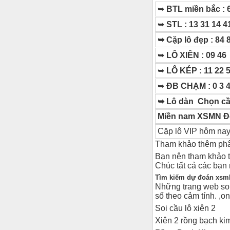
➥
BTL miền bắc : 6
➥
STL : 13 31 14 4
➥ Cặp lô đẹp : 84 
➥
LÔ XIÊN : 09 46
➥
LÔ KÉP : 11 22 
➥
ĐB CHẠM : 0 3 
➥ Lô dàn Chọn cầu
Miền nam XSMN Đồn
Cặp lô VIP hôm nay
Tham khảo thêm phâ
Bạn nên tham khảo t
Chúc tất cả các bạ
Tìm kiếm dự đoán xsm
Những trang web soi 
số theo cảm tính. ,o
Soi cầu lô xiên 2
Xiên 2 rồng bạch ki