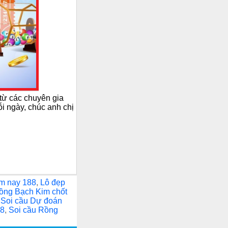
từ các chuyên gia
ỗi ngày, chúc anh chị
m nay 188
,
Lô đẹp
ồng Bạch Kim chốt
,
Soi cầu Dự đoán
88
,
Soi cầu Rồng