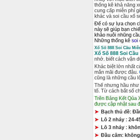
thống kê khả năng xu
cung cấp miễn phí gi
khác và soi cầu xổ s
Để có sự lựa chọn c
này sẽ giúp bạn chi
khảo nuôi nhũng cầu
Những thống kê
soi
Xổ Số 888 Soi Cầu Miễ
Xổ Số 888 Soi Cầu 
nhớ. biết cách vận d
Khác biệt lớn nhất 
mắn mãi được đậu.
cũng là những cầu l
Thế nhưng hầu như n
tố. Từ cách bắt số c
Trên Bảng Kết Qủa 
được cập nhật sau đ
➤
Bạch thủ đề: Đầu
➤
Lô 2 nháy : 24-4
➤
Lô 3 nháy : khô
➤
Đầu câm: không