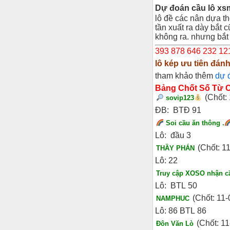
Dự đoán cầu lô xs
lô đề các nân dựa th
tần xuất ra dày bắt c
không ra. nhưng bắt 
393 878 646 232 12
lô kép ưu tiên đán
tham khảo thêm
dự 
Bảng Chốt Số Từ C
(
Chốt:
sovip123
ĐB:
BTĐ
91
Soi cầu ăn thông .
Lô:
đầu
3
(
Chốt: 1
THẦY PHÁN
Lô:
22
Truy cập XOSO nhận c
Lô:
BTL
50
(
Chốt: 11
NAMPHUC
Lô:
86
BTL
86
(
Chốt: 1
Đôn Văn Lò