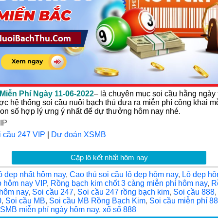
Miễn Phí Ngày 11
-06
-2022
– là chuyên mục soi cầu hằng ngày 
ợc hệ thống soi cầu nuôi bạch thủ đưa ra miễn phí công khai m
con số hợp lý ưng ý nhất để dự thưởng hôm nay nhé.
IP
i cầu 247 VIP
|
Dự đoán XSMB
Cặp lô kết nhất hôm nay
ô đẹp nhất hôm nay
,
Cao thủ soi cầu lô đẹp hôm nay
,
Lô đẹp hô
p hôm nay VIP
,
Rồng bạch kim chốt 3 càng miễn phí hôm nay
,
R
 hôm nay
,
Soi cầu 247
,
Soi cầu 247 rồng bạch kim
,
Soi cầu 888
0
,
Soi cầu MB
,
Soi cầu MB Rồng Bạch Kim
,
Soi cầu miễn phí 8
XSMB miễn phí ngày hôm nay
,
xổ số 888