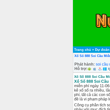
Trang chủ
»
Dự đoán
Xổ Số 888 Soi Cầu Miễ
Phát hành:
soi cầu 
Hỗ trợ:
Xổ Số 888 Soi Cầu Mi
Xổ Số 888 Soi Cầu 
miễn phí ngày 11-0
kê xổ số ra nhiều, lâ
phí, tất cả các con 
đề là vi phạm pháp 
Công cụ phân tích s
nháy với mục đích tì