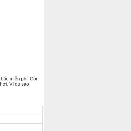
 bắc miễn phí. Còn
hơi. Vì dù sao