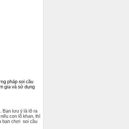
ơng pháp soi cầu
am gia và sử dụng
 Bạn lưu ý là lô ra
nếu con lô khan, thì
ếu bạn chơi soi cầu