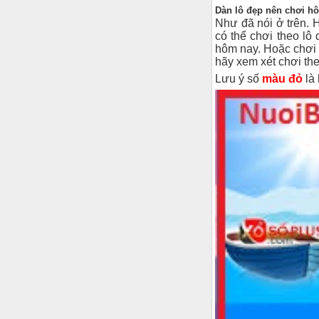
Dàn lô đẹp nên chơi hô
Như đã nói ở trên. 
có thể chơi theo lô
hôm nay. Hoặc chơi 
hãy xem xét chơi th
Lưu ý số
màu đỏ
là