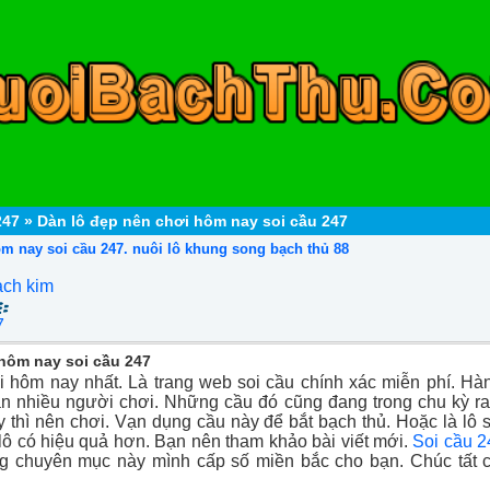
247
»
Dàn lô đẹp nên chơi hôm nay soi cầu 247
m nay soi cầu 247. nuôi lô khung song bạch thủ 88
ch kim
7
hôm nay soi cầu 247
i hôm nay nhất. Là trang web soi cầu chính xác miễn phí. Hà
n nhiều người chơi. Những cầu đó cũng đang trong chu kỳ ra.
 thì nên chơi. Vạn dụng cầu này để bắt bạch thủ. Hoặc là lô 
 lô có hiệu quả hơn. Bạn nên tham khảo bài viết mới.
Soi cầu 2
ng chuyên mục này mình cấp số miền bắc cho bạn. Chúc tất