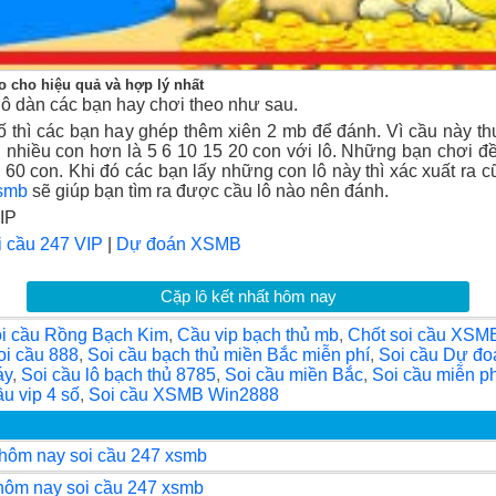
o cho hiệu quả và hợp lý nhất
ô dàn các bạn hay chơi theo như sau.
ố thì các bạn hay ghép thêm xiên 2 mb để đánh. Vì cầu này t
n nhiều con hơn là 5 6 10 15 20 con với lô. Những bạn chơi đề 
 60 con. Khi đó các bạn lấy những con lô này thì xác xuất ra 
smb
sẽ giúp bạn tìm ra được cầu lô nào nên đánh.
IP
i cầu 247 VIP
|
Dự đoán XSMB
Cặp lô kết nhất hôm nay
oi cầu Rồng Bạch Kim
,
Cầu vip bạch thủ mb
,
Chốt soi cầu XSM
oi cầu 888
,
Soi cầu bạch thủ miền Bắc miễn phí
,
Soi cầu Dự đo
áy
,
Soi cầu lô bạch thủ 8785
,
Soi cầu miền Bắc
,
Soi cầu miễn p
ầu vip 4 số
,
Soi cầu XSMB Win2888
hôm nay soi cầu 247 xsmb
 hôm nay soi cầu 247 xsmb