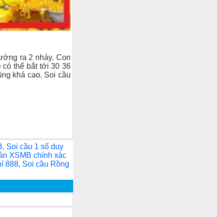
hường ra 2 nháy. Con
có thể bắt tới 30 36
cũng khá cao. Soi cầu
B
,
Soi cầu 1 số duy
án XSMB chính xác
hí 888
,
Soi cầu Rồng