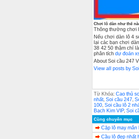
Chơi lô dàn như thế nà
Thông thường chơi l
Nếu chơi dàn lô 4 s
lại các bạn chơi dà
38 42 50 thậm chí là
phân tích
dự đoán x
About Soi cầu 247 V
View all posts by So
Từ Khóa:
Cao thủ s
nhất
,
Soi cầu 247
,
S
100
,
Soi cầu lô 2 nh
Bạch Kim VIP
,
Soi c
Cùng chuyên mục
Cặp lô may mắn 
Cầu lô đẹp nhất