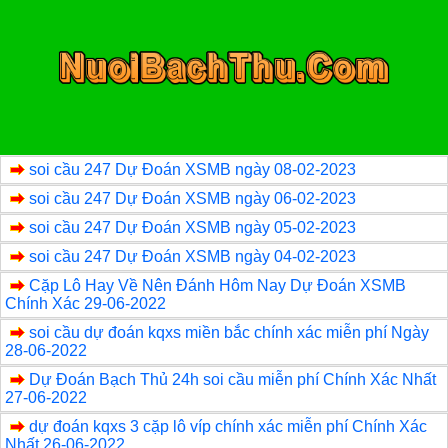
soi cầu 247 Dự Đoán XSMB ngày 08-02-2023
soi cầu 247 Dự Đoán XSMB ngày 06-02-2023
soi cầu 247 Dự Đoán XSMB ngày 05-02-2023
soi cầu 247 Dự Đoán XSMB ngày 04-02-2023
Cặp Lô Hay Về Nên Đánh Hôm Nay Dự Đoán XSMB
Chính Xác 29-06-2022
soi cầu dự đoán kqxs miền bắc chính xác miễn phí Ngày
28-06-2022
Dự Đoán Bạch Thủ 24h soi cầu miễn phí Chính Xác Nhất
27-06-2022
dự đoán kqxs 3 cặp lô víp chính xác miễn phí Chính Xác
Nhất 26-06-2022