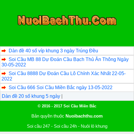
Dàn đề 40 số víp khung 3 ngày Trúng Đều
Soi Cầu MB 88 Dự Đoán Cầu Bạch Thủ Ăn Thông Ngày
30-05-2022
Soi Cầu 8888 Dự Đoán Cầu Lô Chính Xác Nhất 22-05-
2022
Soi Cầu 666 Soi Cầu Miền Bắc ngày 13-05-2022
Dàn đề 20 số khung 5 ngày
|
© 2016 - 2017 Soi Cầu Miền Bắc
Bản quyền thuộc
Nuoibachthu.com
Soi cầu 247
-
Soi cầu 24h
-
Nuôi lô khung